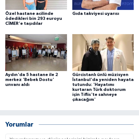
Özel hastane acilinde
Gıda takviyesi uyarısı
ödedikleri bin 293 euroyu
CİMER'e taşıdılar
Aydın'da 5 hastane ile 2
Gürcistanlı ünlü müzisyen
merkez 'Bebek Dostu'
İstanbul'da yeniden hayata
unvanı aldı
tutundu: 'Hayatımı
kurtaran Türk doktorum
için Tiflis'te sahneye
çıkacağım'
Yorumlar