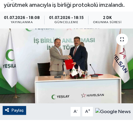
yürütmek amacıyla iş birliği protokolü imzalandı.
ÇEVRE
01.07.2026 - 18:08
01.07.2026 - 18:15
2 DK
YAYINLANMA
GÜNCELLEME
OKUNMA SÜRESI
Dış Haberler
Dünya
EĞİTİM
EKONOMİ
English News
Finans
Paylaş
-
+
A
A
Flaş Haber
Gayrimenkul