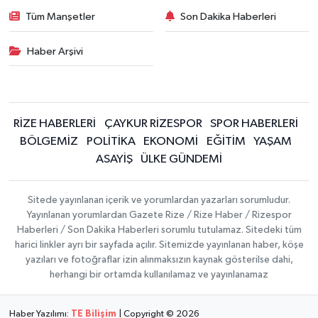
Tüm Manşetler
Son Dakika Haberleri
Haber Arşivi
RİZE HABERLERİ
ÇAYKUR RİZESPOR
SPOR HABERLERİ
BÖLGEMİZ
POLİTİKA
EKONOMİ
EĞİTİM
YAŞAM
ASAYİŞ
ÜLKE GÜNDEMİ
Sitede yayınlanan içerik ve yorumlardan yazarları sorumludur.
Yayınlanan yorumlardan Gazete Rize / Rize Haber / Rizespor
Haberleri / Son Dakika Haberleri sorumlu tutulamaz. Sitedeki tüm
harici linkler ayrı bir sayfada açılır. Sitemizde yayınlanan haber, köşe
yazıları ve fotoğraflar izin alınmaksızın kaynak gösterilse dahi,
herhangi bir ortamda kullanılamaz ve yayınlanamaz
Haber Yazılımı:
TE Bilişim
| Copyright © 2026