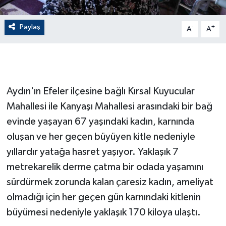
GENEL
Paylaş
-
+
A
A
GÜNDEM
Güvenlik
Aydın'ın Efeler ilçesine bağlı Kırsal Kuyucular
HABERDE İNSAN
Mahallesi ile Kanyaşı Mahallesi arasındaki bir bağ
evinde yaşayan 67 yaşındaki kadın, karnında
İNSAN
oluşan ve her geçen büyüyen kitle nedeniyle
yıllardır yatağa hasret yaşıyor. Yaklaşık 7
İş Dünyası
metrekarelik derme çatma bir odada yaşamını
Jandarma
sürdürmek zorunda kalan çaresiz kadın, ameliyat
olmadığı için her geçen gün karnındaki kitlenin
Kadın
büyümesi nedeniyle yaklaşık 170 kiloya ulaştı.