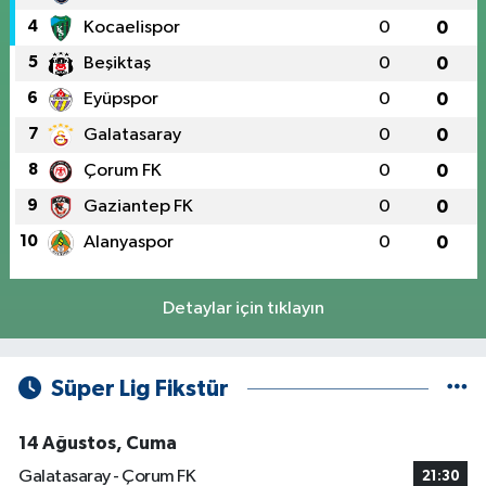
4
Kocaelispor
0
0
5
Beşiktaş
0
0
6
Eyüpspor
0
0
7
Galatasaray
0
0
8
Çorum FK
0
0
9
Gaziantep FK
0
0
10
Alanyaspor
0
0
Detaylar için tıklayın
Süper Lig Fikstür
14 Ağustos, Cuma
Galatasaray - Çorum FK
21:30