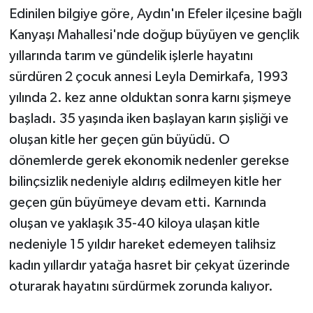
KÜLTÜR SANAT
Edinilen bilgiye göre, Aydın'ın Efeler ilçesine bağlı
Kanyaşı Mahallesi'nde doğup büyüyen ve gençlik
MAGAZİN
yıllarında tarım ve gündelik işlerle hayatını
sürdüren 2 çocuk annesi Leyla Demirkafa, 1993
Otomobil
yılında 2. kez anne olduktan sonra karnı şişmeye
POLİTİKA
başladı. 35 yaşında iken başlayan karın şişliği ve
oluşan kitle her geçen gün büyüdü. O
Sağlık
dönemlerde gerek ekonomik nedenler gerekse
bilinçsizlik nedeniyle aldırış edilmeyen kitle her
SİYASET
geçen gün büyümeye devam etti. Karnında
SPOR HABERLERİ
oluşan ve yaklaşık 35-40 kiloya ulaşan kitle
nedeniyle 15 yıldır hareket edemeyen talihsiz
TEKNOLOJİ
kadın yıllardır yatağa hasret bir çekyat üzerinde
oturarak hayatını sürdürmek zorunda kalıyor.
Turizm