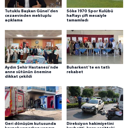
Tutuklu Başkan Günel'den
Söke 1970 Spor Kulübü
cezaevinden mektuplu
haftayı çift mesaiyle
açıklama
tamamladı
Aydın Şehir Hastanesi'nde
Buharkent'te en tatlı
anne sütünün önemine
rekabet
dikkat çekildi
Geri dönüşüm kutusunda
Direksiyon hakimiyetini