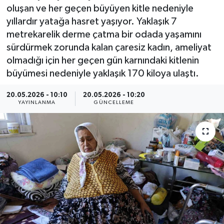
oluşan ve her geçen büyüyen kitle nedeniyle
ÇEVRE
yıllardır yatağa hasret yaşıyor. Yaklaşık 7
metrekarelik derme çatma bir odada yaşamını
Dış Haberler
sürdürmek zorunda kalan çaresiz kadın, ameliyat
olmadığı için her geçen gün karnındaki kitlenin
Dünya
büyümesi nedeniyle yaklaşık 170 kiloya ulaştı.
EĞİTİM
20.05.2026 - 10:10
20.05.2026 - 10:20
YAYINLANMA
GÜNCELLEME
EKONOMİ
English News
Finans
Flaş Haber
Gayrimenkul