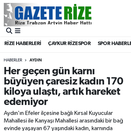
BÖLGEMİZ
Merkez Nöbetçi Eczaneler
SPOR
Merkez Hava Durumu
RİZE HABERLERİ
ÇAYKUR RİZESPOR
SPOR HABERL
Asayiş
Merkez Trafik Yoğunluk Haritası
HABERLER
AYDIN
Rize Jandarma Komutanlığı
Süper Lig Puan Durumu ve Fikstür
Her geçen gün karnı
büyüyen çaresiz kadın 170
Bilim Teknoloji
Tüm Manşetler
kiloya ulaştı, artık hareket
Bölge
Son Dakika Haberleri
edemiyor
Advertising news
Haber Arşivi
Aydın'ın Efeler ilçesine bağlı Kırsal Kuyucular
Mahallesi ile Kanyaşı Mahallesi arasındaki bir bağ
Canlı Maç
evinde yaşayan 67 yaşındaki kadın, karnında