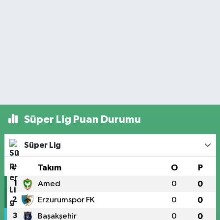
Süper Lig Puan Durumu
Süper Lig
#
Takım
O
P
1
Amed
0
0
2
Erzurumspor FK
0
0
3
Başakşehir
0
0