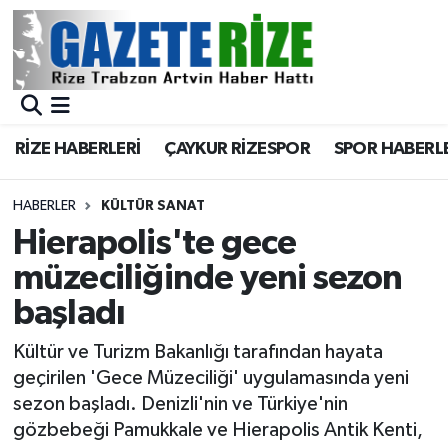
BÖLGEMİZ
Merkez Nöbetçi Eczaneler
SPOR
Merkez Hava Durumu
RİZE HABERLERİ
ÇAYKUR RİZESPOR
SPOR HABERL
Asayiş
Merkez Trafik Yoğunluk Haritası
HABERLER
KÜLTÜR SANAT
Rize Jandarma Komutanlığı
Süper Lig Puan Durumu ve Fikstür
Hierapolis'te gece
müzeciliğinde yeni sezon
Bilim Teknoloji
Tüm Manşetler
başladı
Bölge
Son Dakika Haberleri
Kültür ve Turizm Bakanlığı tarafından hayata
geçirilen 'Gece Müzeciliği' uygulamasında yeni
Advertising news
Haber Arşivi
sezon başladı. Denizli'nin ve Türkiye'nin
gözbebeği Pamukkale ve Hierapolis Antik Kenti,
Canlı Maç