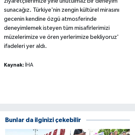
ziyaretçilerimize yine unutulmaz bir deneyim
ÜLKE GÜNDEMİ
sunacağız. Türkiye'nin zengin kültürel mirasını
gecenin kendine özgü atmosferinde
YAŞAM
deneyimlemek isteyen tüm misafirlerimizi
YEREL
müzelerimize ve ören yerlerimize bekliyoruz'
ifadeleri yer aldı.
Yerel Haberler
Kaynak:
İHA
Bunlar da ilginizi çekebilir