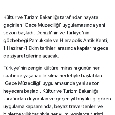
GENEL
Kültür ve Turizm Bakanlığı tarafından hayata
geçirilen 'Gece Müzeciliği' uygulamasında yeni
GÜNDEM
sezon başladı. Denizli'nin ve Türkiye'nin
Güvenlik
gözbebeği Pamukkale ve Hierapolis Antik Kenti,
1 Haziran-1 Ekim tarihleri arasında kapılarını gece
HABERDE İNSAN
de ziyaretçilerine açacak.
İNSAN
Türkiye'nin zengin kültürel mirasını günün her
saatinde yaşanabilir kılma hedefiyle başlatılan
İş Dünyası
'Gece Müzeciliği' uygulamasında yeni sezon
Jandarma
heyecanı başladı. Kültür ve Turizm Bakanlığı
tarafından duyurulan ve geçen yıl büyük ilgi gören
Kadın
uygulama kapsamında, beyaz travertenleri ve
binlerce yıllık tarihiyle her yıl milyonlarca turisti