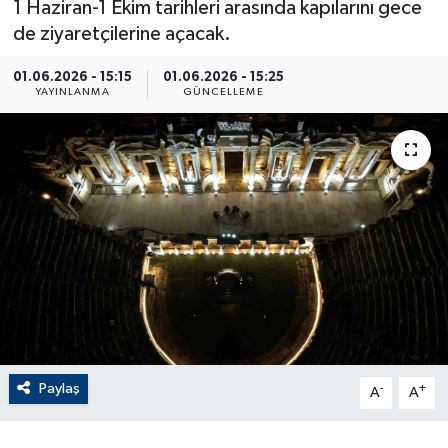
1 Haziran-1 Ekim tarihleri arasında kapılarını gece
de ziyaretçilerine açacak.
ÇEVRE
01.06.2026 - 15:15
01.06.2026 - 15:25
Dış Haberler
YAYINLANMA
GÜNCELLEME
Dünya
EĞİTİM
EKONOMİ
English News
Finans
Paylaş
-
+
Flaş Haber
A
A
Gayrimenkul