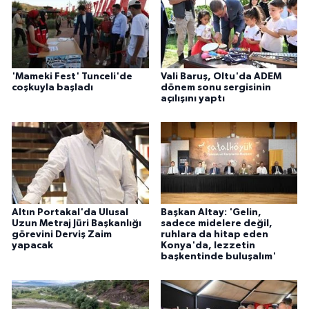
'Mameki Fest' Tunceli'de
Vali Baruş, Oltu'da ADEM
coşkuyla başladı
dönem sonu sergisinin
açılışını yaptı
Altın Portakal'da Ulusal
Başkan Altay: 'Gelin,
Uzun Metraj Jüri Başkanlığı
sadece midelere değil,
görevini Derviş Zaim
ruhlara da hitap eden
yapacak
Konya'da, lezzetin
başkentinde buluşalım'