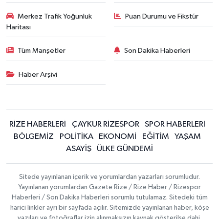
Merkez Trafik Yoğunluk
Puan Durumu ve Fikstür
Haritası
Tüm Manşetler
Son Dakika Haberleri
Haber Arşivi
RİZE HABERLERİ
ÇAYKUR RİZESPOR
SPOR HABERLERİ
BÖLGEMİZ
POLİTİKA
EKONOMİ
EĞİTİM
YAŞAM
ASAYİŞ
ÜLKE GÜNDEMİ
Sitede yayınlanan içerik ve yorumlardan yazarları sorumludur.
Yayınlanan yorumlardan Gazete Rize / Rize Haber / Rizespor
Haberleri / Son Dakika Haberleri sorumlu tutulamaz. Sitedeki tüm
harici linkler ayrı bir sayfada açılır. Sitemizde yayınlanan haber, köşe
yazıları ve fotoğraflar izin alınmaksızın kaynak gösterilse dahi,