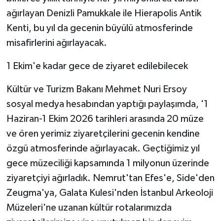
KÜLTÜR SANAT
ağırlayan Denizli Pamukkale ile Hierapolis Antik
Kenti, bu yıl da gecenin büyülü atmosferinde
MAGAZİN
misafirlerini ağırlayacak.
Otomobil
1 Ekim'e kadar gece de ziyaret edilebilecek
POLİTİKA
Kültür ve Turizm Bakanı Mehmet Nuri Ersoy
sosyal medya hesabından yaptığı paylaşımda, '1
Sağlık
Haziran-1 Ekim 2026 tarihleri arasında 20 müze
SİYASET
ve ören yerimiz ziyaretçilerini gecenin kendine
özgü atmosferinde ağırlayacak. Geçtiğimiz yıl
SPOR HABERLERİ
gece müzeciliği kapsamında 1 milyonun üzerinde
ziyaretçiyi ağırladık. Nemrut'tan Efes'e, Side'den
TEKNOLOJİ
Zeugma'ya, Galata Kulesi'nden İstanbul Arkeoloji
Turizm
Müzeleri'ne uzanan kültür rotalarımızda