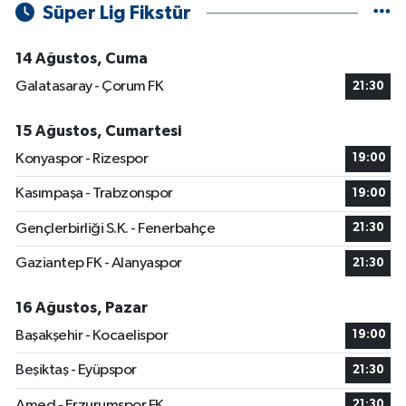
Süper Lig Fikstür
14 Ağustos, Cuma
Galatasaray - Çorum FK
21:30
15 Ağustos, Cumartesi
Konyaspor - Rizespor
19:00
Kasımpaşa - Trabzonspor
19:00
Gençlerbirliği S.K. - Fenerbahçe
21:30
Gaziantep FK - Alanyaspor
21:30
16 Ağustos, Pazar
Başakşehir - Kocaelispor
19:00
Beşiktaş - Eyüpspor
21:30
Amed - Erzurumspor FK
21:30