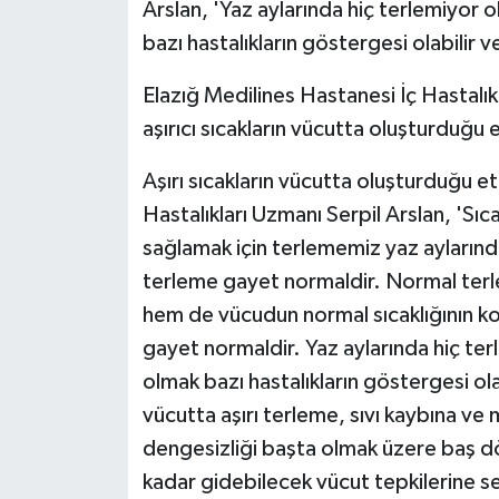
KÜLTÜR SANAT
Arslan, 'Yaz aylarında hiç terlemiyor 
bazı hastalıkların göstergesi olabilir v
MAGAZİN
Elazığ Medilines Hastanesi İç Hastalıkl
Otomobil
aşırıcı sıcakların vücutta oluşturduğu
POLİTİKA
Aşırı sıcakların vücutta oluşturduğu et
Hastalıkları Uzmanı Serpil Arslan, 'Sı
Sağlık
sağlamak için terlememiz yaz aylarında
terleme gayet normaldir. Normal terl
SİYASET
hem de vücudun normal sıcaklığının k
gayet normaldir. Yaz aylarında hiç ter
SPOR HABERLERİ
olmak bazı hastalıkların göstergesi ola
TEKNOLOJİ
vücutta aşırı terleme, sıvı kaybına ve
dengesizliği başta olmak üzere baş dö
Turizm
kadar gidebilecek vücut tepkilerine 