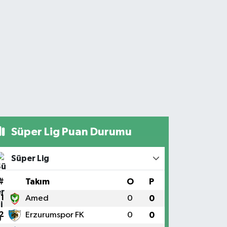
Süper Lig Puan Durumu
Süper Lig
#
Takım
O
P
1
Amed
0
0
2
Erzurumspor FK
0
0