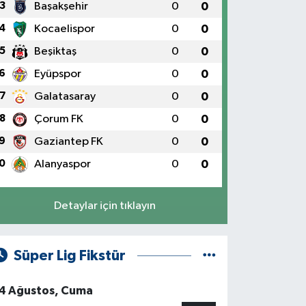
3
Başakşehir
0
0
4
Kocaelispor
0
0
5
Beşiktaş
0
0
6
Eyüpspor
0
0
7
Galatasaray
0
0
8
Çorum FK
0
0
9
Gaziantep FK
0
0
0
Alanyaspor
0
0
Detaylar için tıklayın
Süper Lig Fikstür
4 Ağustos, Cuma