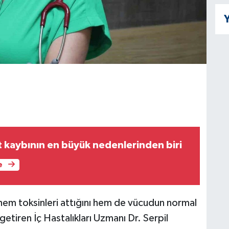
Y
t kaybının en büyük nedenlerinden biri
e
em toksinleri attığını hem de vücudun normal
 getiren İç Hastalıkları Uzmanı Dr. Serpil