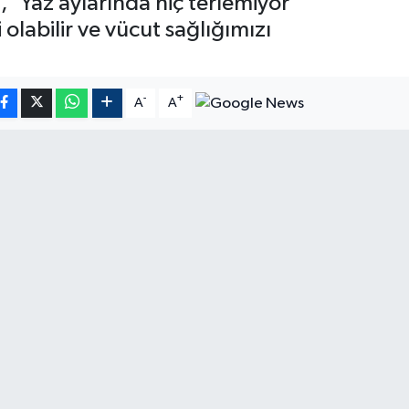
, 'Yaz aylarında hiç terlemiyor
olabilir ve vücut sağlığımızı
-
+
A
A