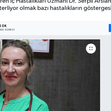
ren İç Hastalıkları Uzmanı Dr. Serpil Arslan
rliyor olmak bazı hastalıkların göstergesi 
2 DK
A SÜRESI