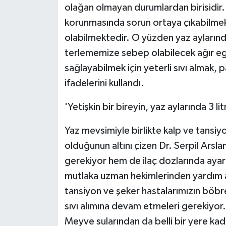
olağan olmayan durumlardan birisidir.
ÜLKE GÜNDEMİ
korunmasında sorun ortaya çıkabilme
YAŞAM
olabilmektedir. O yüzden yaz aylarında
terlememize sebep olabilecek ağır eg
YEREL
sağlayabilmek için yeterli sıvı almak,
ifadelerini kullandı.
Yerel Haberler
'Yetişkin bir bireyin, yaz aylarında 3 l
Yaz mevsimiyle birlikte kalp ve tansiy
olduğunun altını çizen Dr. Serpil Arsla
gerekiyor hem de ilaç dozlarında aya
mutlaka uzman hekimlerinden yardım a
tansiyon ve şeker hastalarımızın böbre
sıvı alımına devam etmeleri gerekiyor.
Meyve sularından da belli bir yere kada