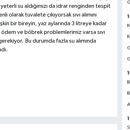
G
yeterli su aldığımızı da idrar renginden tespit
enli olarak tuvalete çıkıyorsak sıvı alımını
1
kin bir bireyin, yaz aylarında 3 litreye kadar
K
ğı, ödem ve böbrek problemlerimiz varsa sıvı
K
 gerekiyor. Bu durumda fazla su alımında
G
ndı.
G
1
B
B
A
1
S