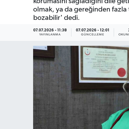
korumasını sağladığını dile geti
olmak, ya da gereğinden fazla te
ÇEVRE
bozabilir' dedi.
Dış Haberler
07.07.2026 - 11:38
07.07.2026 - 12:01
YAYINLANMA
GÜNCELLEME
OKUNM
Dünya
EĞİTİM
EKONOMİ
English News
Finans
Flaş Haber
Gayrimenkul