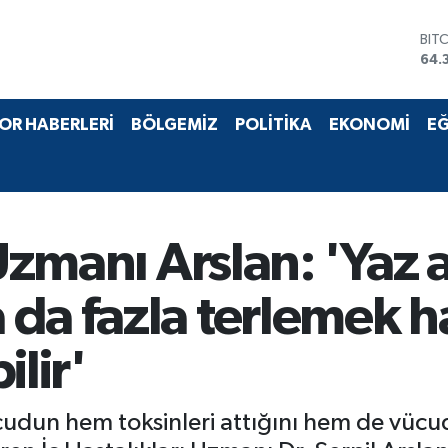
DO
47,
EU
55,
STE
OR HABERLERİ
BÖLGEMİZ
POLİTİKA
EKONOMİ
EĞ
64,
GRA
661
BİS
13.
BIT
 Uzmanı Arslan: 'Yaz 
64.
da fazla terlemek ha
ilir'
udun hem toksinleri attığını hem de vücud