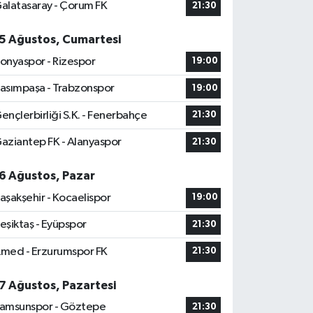
alatasaray - Çorum FK
21:30
5 Ağustos, Cumartesi
onyaspor - Rizespor
19:00
asımpaşa - Trabzonspor
19:00
ençlerbirliği S.K. - Fenerbahçe
21:30
aziantep FK - Alanyaspor
21:30
6 Ağustos, Pazar
aşakşehir - Kocaelispor
19:00
eşiktaş - Eyüpspor
21:30
med - Erzurumspor FK
21:30
7 Ağustos, Pazartesi
amsunspor - Göztepe
21:30