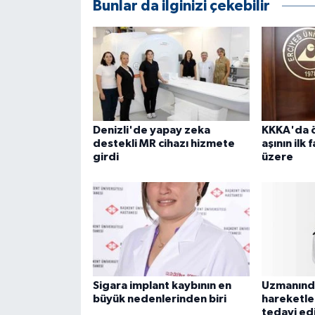
Bunlar da ilginizi çekebilir
Denizli'de yapay zeka
KKKA'da ö
destekli MR cihazı hizmete
aşının ilk
girdi
üzere
Sigara implant kaybının en
Uzmanında
büyük nedenlerinden biri
hareketle
tedavi edil