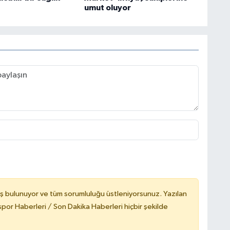
umut oluyor
ş bulunuyor ve tüm sorumluluğu üstleniyorsunuz. Yazılan
or Haberleri / Son Dakika Haberleri hiçbir şekilde