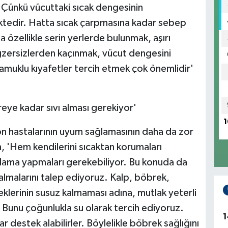
 Çünkü vücuttaki sıcak dengesinin
ktedir. Hatta sıcak çarpmasına kadar sebep
 özellikle serin yerlerde bulunmak, aşırı
zersizlerden kaçınmak, vücut dengesini
 pamuklu kıyafetler tercih etmek çok önemlidir'
itreye kadar sıvı alması gerekiyor'
1
on hastalarının uyum sağlamasının daha da zor
n, 'Hem kendilerini sıcaktan korumaları
rlama yapmaları gerekebiliyor. Bu konuda da
lmalarını talep ediyoruz. Kalp, böbrek,
klerinin susuz kalmaması adına, mutlak yeterli
 Bunu çoğunlukla su olarak tercih ediyoruz.
1
r destek alabilirler. Böylelikle böbrek sağlığını