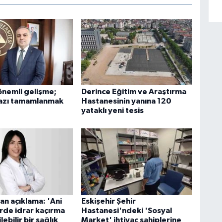
nemli gelişme;
Derince Eğitim ve Araştırma
 fazı tamamlanmak
Hastanesinin yanına 120
yataklı yeni tesis
n açıklama: 'Ani
Eskişehir Şehir
rde idrar kaçırma
Hastanesi'ndeki 'Sosyal
ebilir bir sağlık
Market' ihtiyaç sahiplerine