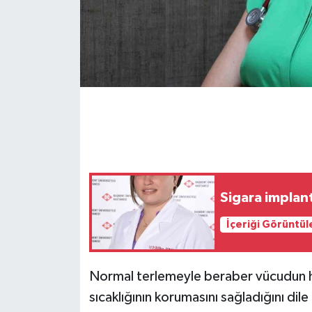
GENEL
GÜNDEM
Güvenlik
HABERDE İNSAN
İNSAN
Sigara implan
İş Dünyası
İçeriği Görüntül
Jandarma
Normal terlemeyle beraber vücudun h
Kadın
sıcaklığının korumasını sağladığını dile