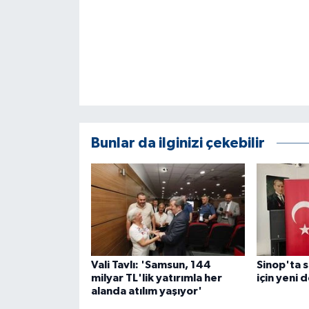
Bunlar da ilginizi çekebilir
Vali Tavlı: 'Samsun, 144
Sinop'ta s
milyar TL'lik yatırımla her
için yeni
alanda atılım yaşıyor'