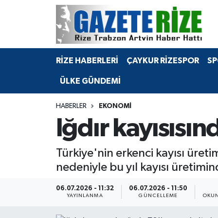
BÖLGEMİZ
Merkez Nöbetçi Eczaneler
RİZE HABERLERİ
ÇAYKUR RİZESPOR
SP
SPOR
Merkez Hava Durumu
ÜLKE GÜNDEMİ
Asayiş
Merkez Trafik Yoğunluk Haritası
HABERLER
EKONOMİ
Rize Jandarma Komutanlığı
Süper Lig Puan Durumu ve Fikstür
Iğdır kayısısın
Bilim Teknoloji
Tüm Manşetler
Türkiye'nin erkenci kayısı üret
Bölge
Son Dakika Haberleri
nedeniyle bu yıl kayısı üretimi
Advertising news
Haber Arşivi
06.07.2026 - 11:32
06.07.2026 - 11:50
YAYINLANMA
GÜNCELLEME
OKUN
Canlı Maç