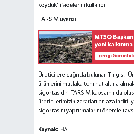
koyduk' ifadelerini kullandı.
ÜLKE GÜNDEMİ
TARSİM uyarısı
YAŞAM
YEREL
MTSO Başkanı Ç
yeni kalkınma 
Yerel Haberler
İçeriği Görüntül
Üreticilere çağrıda bulunan Tingiş, 'Üre
ürünlerini mutlaka teminat altına alma
sigortasıdır. TARSİM kapsamında oluşa
üreticilerimizin zararları en aza indir
sigortasını yaptırmalarını önemle tavs
Kaynak:
İHA