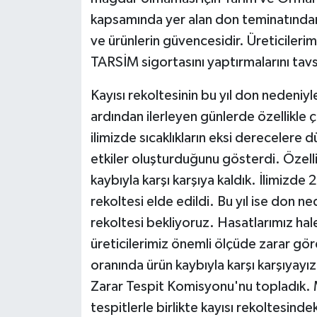
KÜLTÜR SANAT
kapsamında yer alan don teminatından
ve ürünlerin güvencesidir. Üreticiler
MAGAZİN
TARSİM sigortasını yaptırmalarını tav
Otomobil
Kayısı rekoltesinin bu yıl don nedeniy
POLİTİKA
ardından ilerleyen günlerde özellikle
ilimizde sıcaklıkların eksi derecelere
Sağlık
etkiler oluşturduğunu gösterdi. Özell
kaybıyla karşı karşıya kaldık. İlimizde 2
SİYASET
rekoltesi elde edildi. Bu yıl ise don ne
SPOR HABERLERİ
rekoltesi bekliyoruz. Hasatlarımız h
üreticilerimiz önemli ölçüde zarar gö
TEKNOLOJİ
oranında ürün kaybıyla karşı karşıyayız
Zarar Tespit Komisyonu'nu topladık. M
Turizm
tespitlerle birlikte kayısı rekoltesin