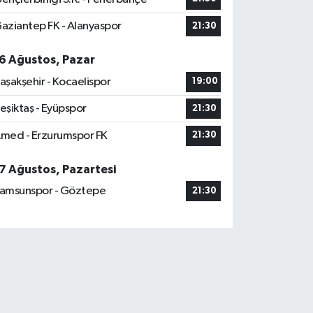
aziantep FK - Alanyaspor
21:30
6 Ağustos, Pazar
aşakşehir - Kocaelispor
19:00
eşiktaş - Eyüpspor
21:30
med - Erzurumspor FK
21:30
7 Ağustos, Pazartesi
amsunspor - Göztepe
21:30