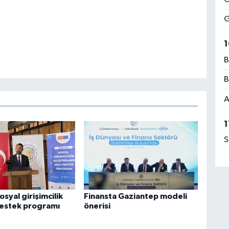
G
1
B
B
A
1
S
osyal girişimcilik
Finansta Gaziantep modeli
 destek programı
önerisi