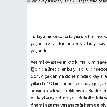
ÇEVRE
Dış Haberler
Dünya
Türkiye'nin erkenci kayısı üretim merke
yaşanan zirai don nedeniyle bu yıl kay
EĞİTİM
yaşandı.
EKONOMİ
Verimli ovası ve mikro klima iklimi saye
Iğdır'da üreticiler bu yıl zorlu bir sezo
English News
don, çiçeklenme dönemindeki kayısı a
Finans
yıllarda 40 bin tonun üzerinde gerçekle
arasında kalması bekleniyor. Bu durum
Flaş Haber
bir kayba işaret ediyor. Rekoltedeki s
önemli azalma yaşanacağı hem de piyas
Gayrimenkul