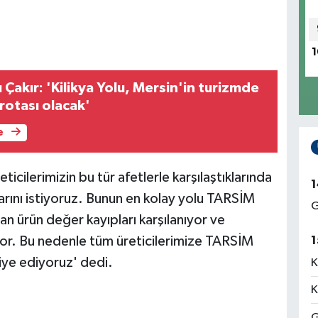
1
akır: 'Kilikya Yolu, Mersin'in turizmde
rotası olacak'
e
ticilerimizin bu tür afetlerle karşılaştıklarında
1
larını istiyoruz. Bunun en kolay yolu TARSİM
G
n ürün değer kayıpları karşılanıyor ve
iliyor. Bu nedenle tüm üreticilerimize TARSİM
1
iye ediyoruz' dedi.
K
K
G