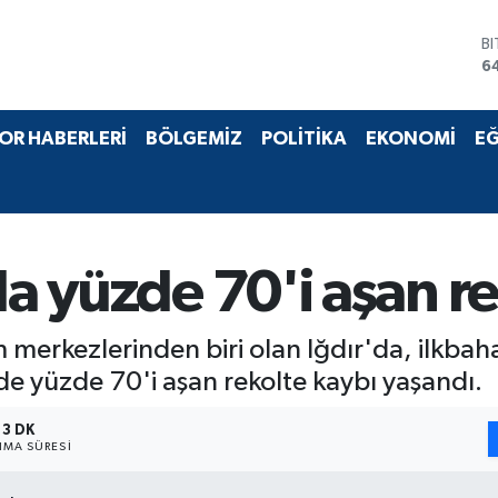
B
6
D
4
E
OR HABERLERİ
BÖLGEMİZ
POLİTİKA
EKONOMİ
EĞ
5
S
6
G
6
B
da yüzde 70'i aşan r
1
im merkezlerinden biri olan Iğdır'da, ilkba
nde yüzde 70'i aşan rekolte kaybı yaşandı.
3 DK
MA SÜRESI