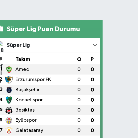
Süper Lig Puan Durumu
Süper Lig
#
Takım
O
P
1
Amed
0
0
2
Erzurumspor FK
0
0
3
Başakşehir
0
0
4
Kocaelispor
0
0
5
Beşiktaş
0
0
6
Eyüpspor
0
0
7
Galatasaray
0
0