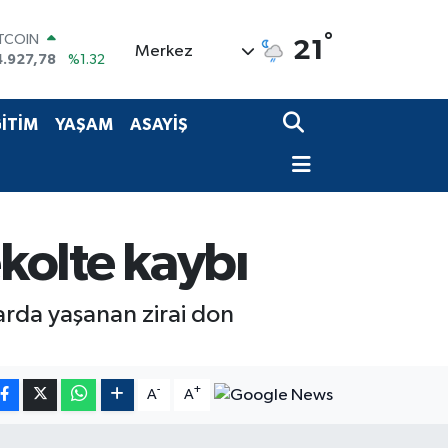
ITCOIN
°
21
Merkez
4.927,78
%1.32
OLAR
7,5894
%0.08
URO
İTİM
YAŞAM
ASAYİŞ
5,0398
%-0.02
TERLİN
4,1581
%0.16
RAM ALTIN
527.85
%0.54
İST100
ekolte kaybı
3.703
%11
harda yaşanan zirai don
-
+
A
A