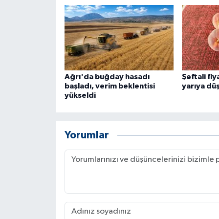
Ağrı'da buğday hasadı
Şeftali fi
başladı, verim beklentisi
yarıya dü
yükseldi
Yorumlar