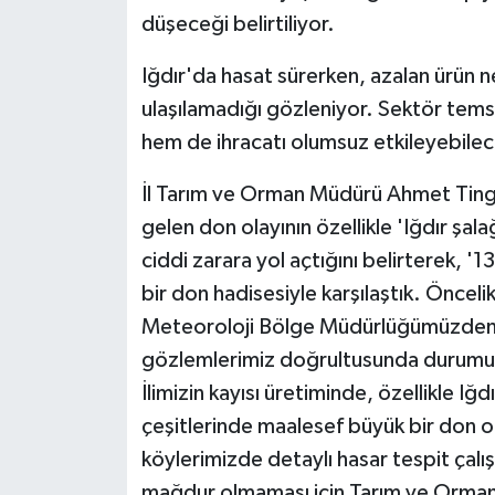
düşeceği belirtiliyor.
GENEL
Iğdır'da hasat sürerken, azalan ürün
ulaşılamadığı gözleniyor. Sektör temsi
GÜNDEM
hem de ihracatı olumsuz etkileyebilece
Güvenlik
İl Tarım ve Orman Müdürü Ahmet Tingi
HABERDE İNSAN
gelen don olayının özellikle 'Iğdır şalağ
ciddi zarara yol açtığını belirterek, '1
İNSAN
bir don hadisesiyle karşılaştık. Önceli
Meteoroloji Bölge Müdürlüğümüzden ald
İş Dünyası
gözlemlerimiz doğrultusunda durumu hız
Jandarma
İlimizin kayısı üretiminde, özellikle Iğdı
çeşitlerinde maalesef büyük bir don o
Kadın
köylerimizde detaylı hasar tespit çalış
mağdur olmaması için Tarım ve Orman 