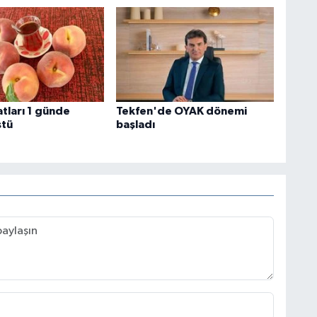
yatları 1 günde
Tekfen'de OYAK dönemi
ştü
başladı