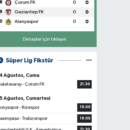
8
Çorum FK
0
0
9
Gaziantep FK
0
0
0
Alanyaspor
0
0
Detaylar için tıklayın
Süper Lig Fikstür
4 Ağustos, Cuma
alatasaray - Çorum FK
21:30
5 Ağustos, Cumartesi
onyaspor - Rizespor
19:00
asımpaşa - Trabzonspor
19:00
ençlerbirliği S.K. - Fenerbahçe
21:30