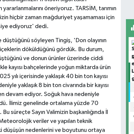
 yararlanmalarını öneriyoruz. TARSİM, tarımın
imizin hiçbir zaman mağduriyet yaşamaması için
siye ediyoruz' dedi.
le düştüğünü söyleyen Tingiş, 'Don olayının
 çiçeklerin döküldüğünü gördük. Bu durum,
 düştüğünü ve donun ürünler üzerinde ciddi
ikle kayısı bahçelerinde yoğun miktarda ürün
025 yılı içerisinde yaklaşık 40 bin ton kayısı
deniyle yaklaşık 8 bin ton civarında bir kayısı
alen devam ediyor. Soğuk hava nedeniyle
rdü. İlimiz genelinde ortalama yüzde 70
. Bu süreçte Sayın Valimizin başkanlığında İl
eteorolojik veriler ve yapılan teknik
deki düşüşün nedenlerini ve boyutunu ortaya