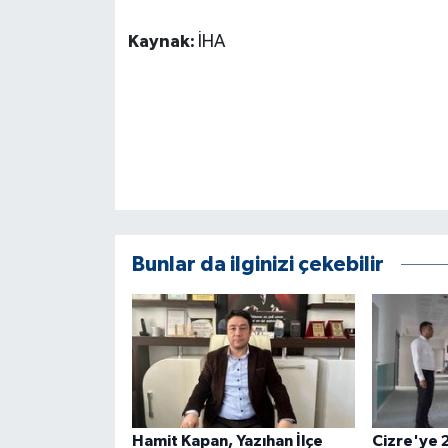
ÜLKE GÜNDEMİ
Kaynak:
İHA
YAŞAM
YEREL
Yerel Haberler
Bunlar da ilginizi çekebilir
Hamit Kapan, Yazıhan İlçe
Cizre'ye 