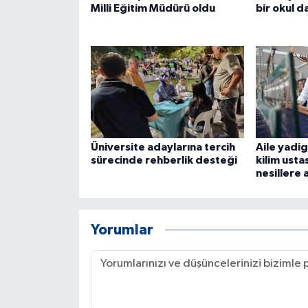
Milli Eğitim Müdürü oldu
bir okul d
Üniversite adaylarına tercih
Aile yadig
sürecinde rehberlik desteği
kilim usta
nesillere 
Yorumlar