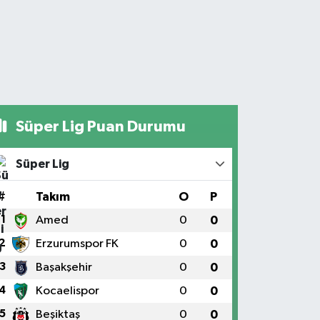
Süper Lig Puan Durumu
Süper Lig
#
Takım
O
P
1
Amed
0
0
2
Erzurumspor FK
0
0
3
Başakşehir
0
0
4
Kocaelispor
0
0
5
Beşiktaş
0
0