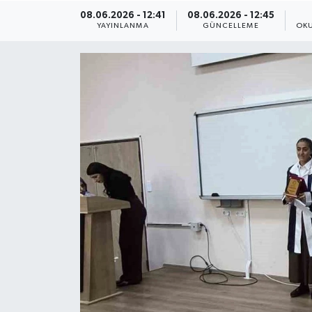
08.06.2026 - 12:41
08.06.2026 - 12:45
ÇEVRE
YAYINLANMA
GÜNCELLEME
OKU
Dış Haberler
Dünya
EĞİTİM
EKONOMİ
English News
Finans
Flaş Haber
Gayrimenkul