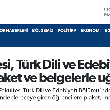
BIT
64.
DO
47,
EU
55,
STE
OR HABERLERİ
BÖLGEMİZ
POLİTİKA
EKONOMİ
EĞ
64,
GRA
652
BİS
13.
esi, Türk Dili ve Ede
aket ve belgelerle u
 Fakültesi Türk Dili ve Edebiyatı Bölümü'n
nde dereceye giren öğrencilere plaket, me