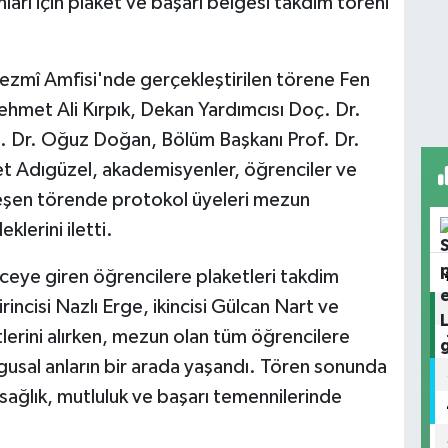
rı için plaket ve başarı belgesi takdim töreni
ezmî Amfisi'nde gerçekleştirilen törene Fen
ehmet Ali Kırpık, Dekan Yardımcısı Doç. Dr.
. Dr. Oğuz Doğan, Bölüm Başkanı Prof. Dr.
et Adıgüzel, akademisyenler, öğrenciler ve
kleşen törende protokol üyeleri mezun
klerini iletti.
eye giren öğrencilere plaketleri takdim
rincisi Nazlı Erge, ikincisi Gülcan Nart ve
erini alırken, mezun olan tüm öğrencilere
ygusal anların bir arada yaşandı. Tören sonunda
ağlık, mutluluk ve başarı temennilerinde