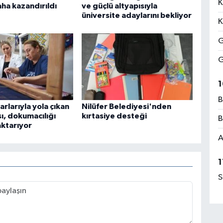
K
aha kazandırıldı
ve güçlü altyapısıyla
üniversite adaylarını bekliyor
K
G
G
1
B
arlarıyla yola çıkan
Nilüfer Belediyesi'nden
sı, dokumacılığı
kırtasiye desteği
B
aktarıyor
A
1
S