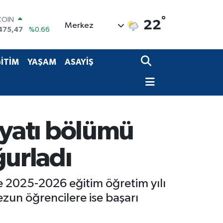
COIN
475,47
%0.66
°
LAR
22
Merkez
5971
%0.05
RO
1336
%0.18
RLİN
İTİM
YAŞAM
ASAYİŞ
2534
%0.22
M ALTIN
7.85
%0.54
T100
703
%11
biyatı bölümü
ğurladı
de 2025-2026 eğitim öğretim yılı
zun öğrencilere ise başarı