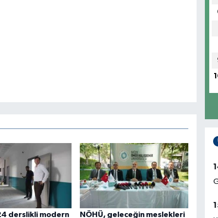
1
1
G
1
24 derslikli modern
NÖHÜ, geleceğin meslekleri