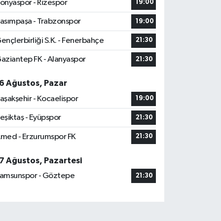
onyaspor - Rizespor
19:00
asımpaşa - Trabzonspor
19:00
ençlerbirliği S.K. - Fenerbahçe
21:30
aziantep FK - Alanyaspor
21:30
6 Ağustos, Pazar
aşakşehir - Kocaelispor
19:00
eşiktaş - Eyüpspor
21:30
med - Erzurumspor FK
21:30
7 Ağustos, Pazartesi
amsunspor - Göztepe
21:30