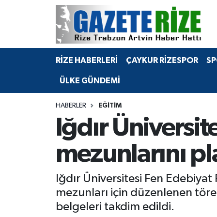
BÖLGEMİZ
Merkez Nöbetçi Eczaneler
RİZE HABERLERİ
ÇAYKUR RİZESPOR
SP
SPOR
Merkez Hava Durumu
ÜLKE GÜNDEMİ
Asayiş
Merkez Trafik Yoğunluk Haritası
HABERLER
EĞİTİM
Rize Jandarma Komutanlığı
Süper Lig Puan Durumu ve Fikstür
Iğdır Üniversit
Bilim Teknoloji
Tüm Manşetler
mezunlarını pl
Bölge
Son Dakika Haberleri
Iğdır Üniversitesi Fen Edebiyat
Advertising news
Haber Arşivi
mezunları için düzenlenen töre
belgeleri takdim edildi.
Canlı Maç