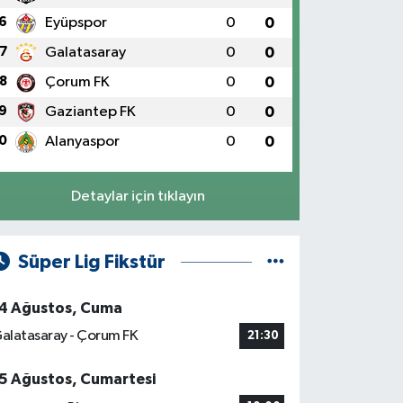
6
Eyüpspor
0
0
7
Galatasaray
0
0
8
Çorum FK
0
0
9
Gaziantep FK
0
0
0
Alanyaspor
0
0
Detaylar için tıklayın
Süper Lig Fikstür
4 Ağustos, Cuma
alatasaray - Çorum FK
21:30
5 Ağustos, Cumartesi