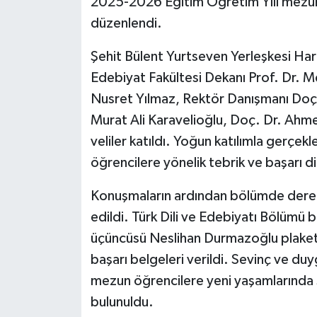
2025-2026 Eğitim Öğretim Yılı mezunla
KÜLTÜR SANAT
düzenlendi.
MAGAZİN
Şehit Bülent Yurtseven Yerleşkesi Har
Otomobil
Edebiyat Fakültesi Dekanı Prof. Dr. M
Nusret Yılmaz, Rektör Danışmanı Doç
POLİTİKA
Murat Ali Karavelioğlu, Doç. Dr. Ahm
veliler katıldı. Yoğun katılımla gerçe
Sağlık
öğrencilere yönelik tebrik ve başarı dile
SİYASET
Konuşmaların ardından bölümde derec
edildi. Türk Dili ve Edebiyatı Bölümü bi
SPOR HABERLERİ
üçüncüsü Neslihan Durmazoğlu plaketl
TEKNOLOJİ
başarı belgeleri verildi. Sevinç ve du
mezun öğrencilere yeni yaşamlarında s
Turizm
bulunuldu.