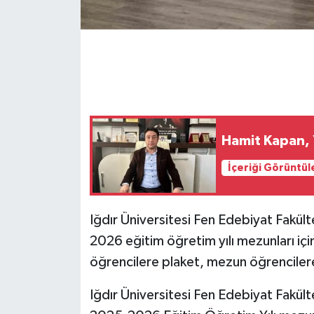
GENEL
GÜNDEM
Güvenlik
HABERDE İNSAN
Hamit Kapan, Y
İçeriği Görüntül
İNSAN
İş Dünyası
Iğdır Üniversitesi Fen Edebiyat Fakül
2026 eğitim öğretim yılı mezunları i
Jandarma
öğrencilere plaket, mezun öğrencilere 
Kadın
Iğdır Üniversitesi Fen Edebiyat Fakült