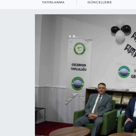
YAYINLANMA
GÜNCELLEME
ÇEVRE
Dış Haberler
Dünya
EĞİTİM
EKONOMİ
English News
Finans
Flaş Haber
Gayrimenkul