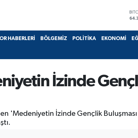
BIT
64.
DO
47,
EU
OR HABERLERİ
BÖLGEMİZ
POLİTİKA
EKONOMİ
EĞ
55,
STE
64,
GRA
657
BİS
niyetin İzinde Gençl
13.
nen 'Medeniyetin İzinde Gençlik Buluşması
ştı.