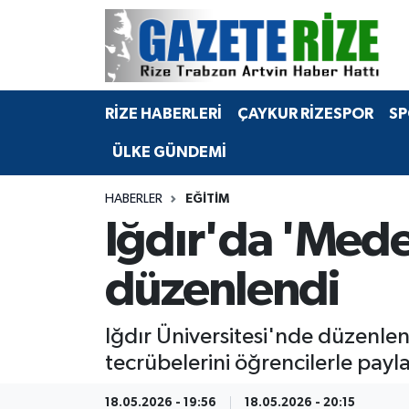
BÖLGEMİZ
Merkez Nöbetçi Eczaneler
RİZE HABERLERİ
ÇAYKUR RİZESPOR
SP
SPOR
Merkez Hava Durumu
ÜLKE GÜNDEMİ
Asayiş
Merkez Trafik Yoğunluk Haritası
HABERLER
EĞİTİM
Rize Jandarma Komutanlığı
Süper Lig Puan Durumu ve Fikstür
Iğdır'da 'Mede
Bilim Teknoloji
Tüm Manşetler
düzenlendi
Bölge
Son Dakika Haberleri
Iğdır Üniversitesi'nde düzenle
Advertising news
Haber Arşivi
tecrübelerini öğrencilerle payla
Canlı Maç
18.05.2026 - 19:56
18.05.2026 - 20:15