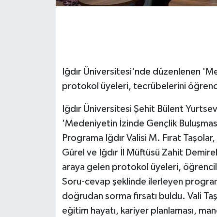
GENEL
GÜNDEM
Iğdır Üniversitesi'nde düzenlenen 'M
Güvenlik
protokol üyeleri, tecrübelerini öğrenci
HABERDE İNSAN
Iğdır Üniversitesi Şehit Bülent Yurtse
İNSAN
'Medeniyetin İzinde Gençlik Buluşmas
Programa Iğdır Valisi M. Fırat Taşolar,
İş Dünyası
Gürel ve Iğdır İl Müftüsü Zahit Demire
araya gelen protokol üyeleri, öğrencil
Jandarma
Soru-cevap şeklinde ilerleyen program
Kadın
doğrudan sorma fırsatı buldu. Vali Ta
eğitim hayatı, kariyer planlaması, ma