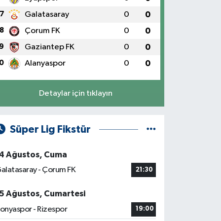
7
Galatasaray
0
0
8
Çorum FK
0
0
9
Gaziantep FK
0
0
0
Alanyaspor
0
0
Detaylar için tıklayın
Süper Lig Fikstür
4 Ağustos, Cuma
alatasaray - Çorum FK
21:30
5 Ağustos, Cumartesi
onyaspor - Rizespor
19:00