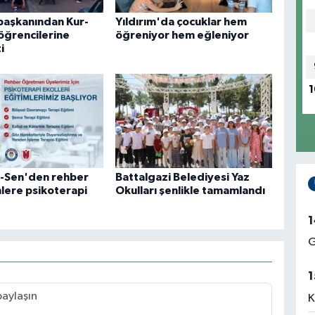
başkanından Kur-
Yıldırım'da çocuklar hem
öğrencilerine
öğreniyor hem eğleniyor
i
1
r-Sen'den rehber
Battalgazi Belediyesi Yaz
ere psikoterapi
Okulları şenlikle tamamlandı
1
G
1
K