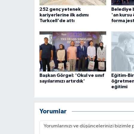
ÜLKE GÜNDEMİ
252 genç yetenek
Belediye 
kariyerlerine ilk adımı
'an kursu 
YAŞAM
Turkcell'de attı
forma jest
YEREL
Yerel Haberler
Başkan Görgel: 'Okul ve sınıf
Eğitim-Bi
sayılarımızı artırdık'
öğretmenl
eğitimi
Yorumlar