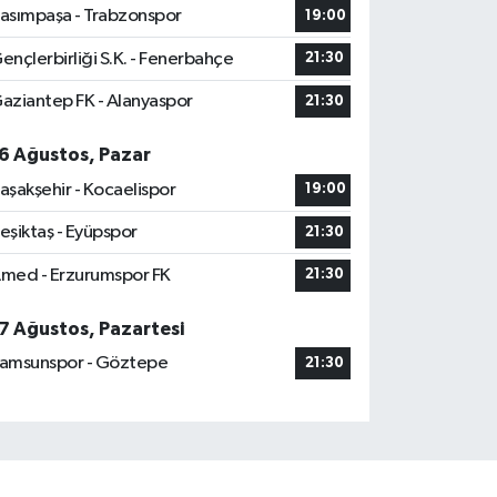
asımpaşa - Trabzonspor
19:00
ençlerbirliği S.K. - Fenerbahçe
21:30
aziantep FK - Alanyaspor
21:30
6 Ağustos, Pazar
aşakşehir - Kocaelispor
19:00
eşiktaş - Eyüpspor
21:30
med - Erzurumspor FK
21:30
7 Ağustos, Pazartesi
amsunspor - Göztepe
21:30