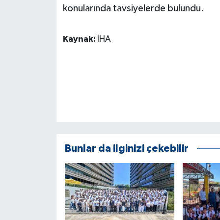
KÜLTÜR SANAT
konularında tavsiyelerde bulundu.
MAGAZİN
Kaynak:
İHA
Otomobil
POLİTİKA
Sağlık
SİYASET
Bunlar da ilginizi çekebilir
SPOR HABERLERİ
TEKNOLOJİ
Turizm