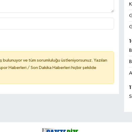
K
G
G
1
B
ş bulunuyor ve tüm sorumluluğu üstleniyorsunuz. Yazılan
B
or Haberleri / Son Dakika Haberleri hiçbir şekilde
A
1
S