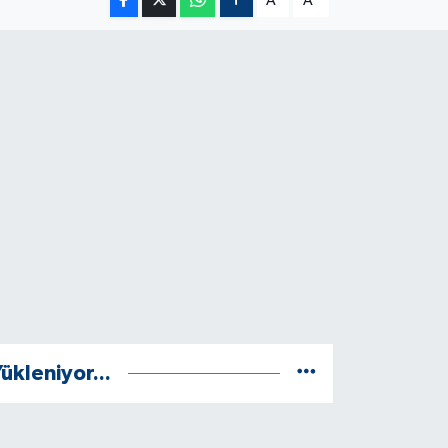
A
A
ükleniyor...