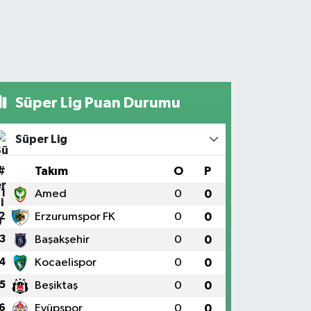
Süper Lig Puan Durumu
Süper Lig
#
Takım
O
P
1
Amed
0
0
2
Erzurumspor FK
0
0
3
Başakşehir
0
0
4
Kocaelispor
0
0
5
Beşiktaş
0
0
6
Eyüpspor
0
0