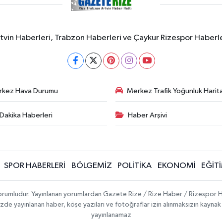
rtvin Haberleri, Trabzon Haberleri ve Çaykur Rizespor Haberl
rkez Hava Durumu
Merkez Trafik Yoğunluk Harita
Dakika Haberleri
Haber Arşivi
SPOR HABERLERİ
BÖLGEMİZ
POLİTİKA
EKONOMİ
EĞİT
 sorumludur. Yayınlanan yorumlardan Gazete Rize / Rize Haber / Rizespor H
temizde yayınlanan haber, köşe yazıları ve fotoğraflar izin alınmaksızın kayn
yayınlanamaz