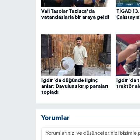
ÜLKE GÜNDEMİ
Vali Taşolar Tuzluca'da
TİGAD 13.
vatandaşlarla bir araya geldi
Çalıştayın
YAŞAM
YEREL
Yerel Haberler
Iğdır'da düğünde ilginç
Iğdır'da t
anlar: Davulunu kırıp paraları
traktör al
topladı
Yorumlar