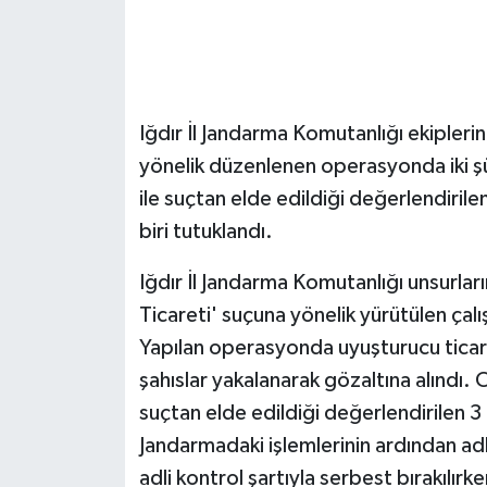
GENEL
GÜNDEM
Iğdır İl Jandarma Komutanlığı ekipler
Güvenlik
yönelik düzenlenen operasyonda iki 
ile suçtan elde edildiği değerlendirile
HABERDE İNSAN
biri tutuklandı.
İNSAN
Iğdır İl Jandarma Komutanlığı unsurla
Ticareti' suçuna yönelik yürütülen ç
İş Dünyası
Yapılan operasyonda uyuşturucu ticaret
şahıslar yakalanarak gözaltına alındı.
Jandarma
suçtan elde edildiği değerlendirilen 3 
Kadın
Jandarmadaki işlemlerinin ardından ad
adli kontrol şartıyla serbest bırakılırke