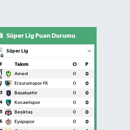
Süper Lig Puan Durumu
Süper Lig
#
Takım
O
P
1
Amed
0
0
2
Erzurumspor FK
0
0
3
Başakşehir
0
0
4
Kocaelispor
0
0
5
Beşiktaş
0
0
6
Eyüpspor
0
0