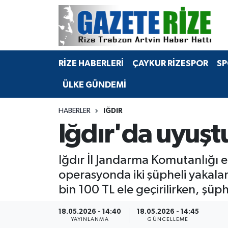
BÖLGEMİZ
Merkez Nöbetçi Eczaneler
RİZE HABERLERİ
ÇAYKUR RİZESPOR
SP
SPOR
Merkez Hava Durumu
ÜLKE GÜNDEMİ
Asayiş
Merkez Trafik Yoğunluk Haritası
HABERLER
IĞDIR
Rize Jandarma Komutanlığı
Süper Lig Puan Durumu ve Fikstür
Iğdır'da uyuşt
Bilim Teknoloji
Tüm Manşetler
Iğdır İl Jandarma Komutanlığı 
Bölge
Son Dakika Haberleri
operasyonda iki şüpheli yakala
bin 100 TL ele geçirilirken, şüph
Advertising news
Haber Arşivi
18.05.2026 - 14:40
18.05.2026 - 14:45
Canlı Maç
YAYINLANMA
GÜNCELLEME