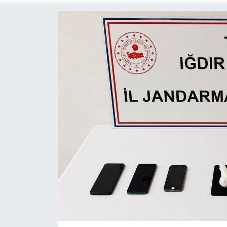
ÇEVRE
Dış Haberler
Dünya
EĞİTİM
EKONOMİ
English News
Finans
Flaş Haber
Gayrimenkul