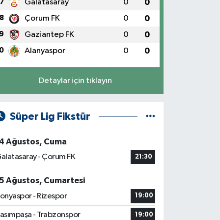
7
Galatasaray
0
0
8
Çorum FK
0
0
9
Gaziantep FK
0
0
0
Alanyaspor
0
0
Detaylar için tıklayın
Süper Lig Fikstür
4 Ağustos, Cuma
alatasaray - Çorum FK
21:30
5 Ağustos, Cumartesi
onyaspor - Rizespor
19:00
asımpaşa - Trabzonspor
19:00