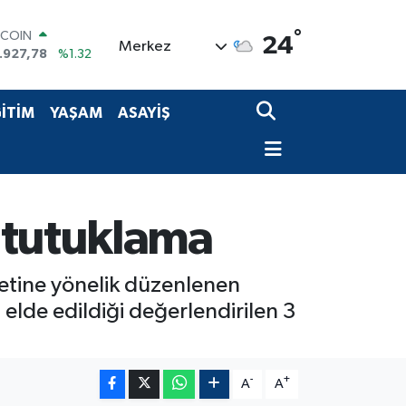
TCOIN
°
24
Merkez
.927,78
%1.32
OLAR
,5894
%0.08
URO
İTİM
YAŞAM
ASAYİŞ
,0398
%-0.02
ERLİN
,1581
%0.16
AM ALTIN
27.85
%0.54
ST100
 tutuklama
.703
%11
retine yönelik düzenlenen
elde edildiği değerlendirilen 3
-
+
A
A