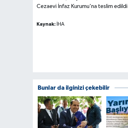
KÜLTÜR SANAT
Cezaevi İnfaz Kurumu'na teslim edildi
MAGAZİN
Kaynak:
İHA
Otomobil
POLİTİKA
Sağlık
SİYASET
Bunlar da ilginizi çekebilir
SPOR HABERLERİ
TEKNOLOJİ
Turizm