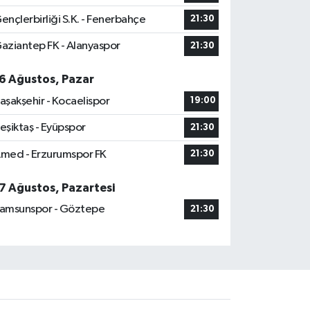
ençlerbirliği S.K. - Fenerbahçe
21:30
aziantep FK - Alanyaspor
21:30
6 Ağustos, Pazar
aşakşehir - Kocaelispor
19:00
eşiktaş - Eyüpspor
21:30
med - Erzurumspor FK
21:30
7 Ağustos, Pazartesi
amsunspor - Göztepe
21:30