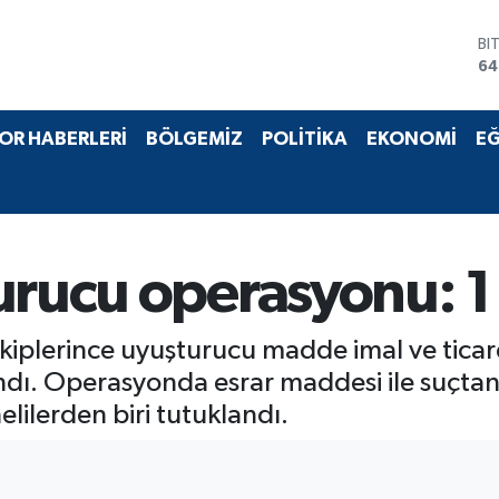
BI
64
D
47
E
OR HABERLERİ
BÖLGEMİZ
POLİTİKA
EKONOMİ
EĞ
55
ST
64
GR
65
Bİ
urucu operasyonu: 1
13
ekiplerince uyuşturucu madde imal ve tica
ndı. Operasyonda esrar maddesi ile suçtan 
elilerden biri tutuklandı.