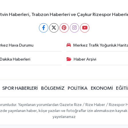
rtvin Haberleri, Trabzon Haberleri ve Çaykur Rizespor Haberl
rkez Hava Durumu
Merkez Trafik Yoğunluk Harita
Dakika Haberleri
Haber Arşivi
SPOR HABERLERİ
BÖLGEMİZ
POLİTİKA
EKONOMİ
EĞİT
 sorumludur. Yayınlanan yorumlardan Gazete Rize / Rize Haber / Rizespor H
temizde yayınlanan haber, köşe yazıları ve fotoğraflar izin alınmaksızın kayn
yayınlanamaz