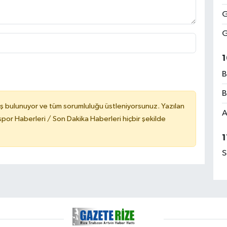
G
G
1
B
B
ş bulunuyor ve tüm sorumluluğu üstleniyorsunuz. Yazılan
A
or Haberleri / Son Dakika Haberleri hiçbir şekilde
1
S