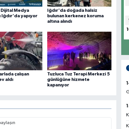
 Dijital Medya
Iğdır'da doğada halsiz
ı Iğdır'da yapıyor
bulunan kerkenez koruma
altına alındı
1
arlada çalışan
Tuzluca Tuz Terapi Merkezi 5
ev aldı
günlüğüne hizmete
1
kapanıyor
G
1
K
K