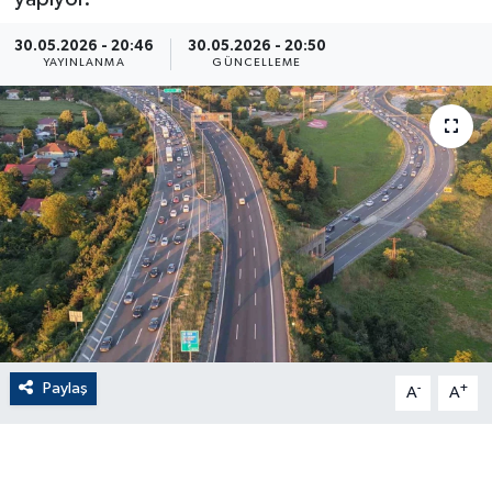
ÇEVRE
30.05.2026 - 20:46
30.05.2026 - 20:50
YAYINLANMA
GÜNCELLEME
Dış Haberler
Dünya
EĞİTİM
EKONOMİ
English News
Finans
Paylaş
-
+
A
A
Flaş Haber
Gayrimenkul