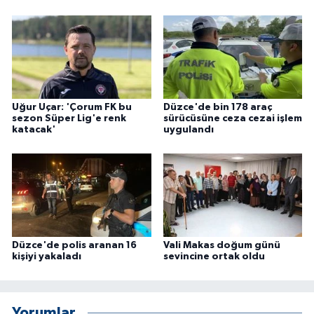
Uğur Uçar: 'Çorum FK bu
Düzce'de bin 178 araç
sezon Süper Lig'e renk
sürücüsüne ceza cezai işlem
katacak'
uygulandı
Düzce'de polis aranan 16
Vali Makas doğum günü
kişiyi yakaladı
sevincine ortak oldu
Yorumlar