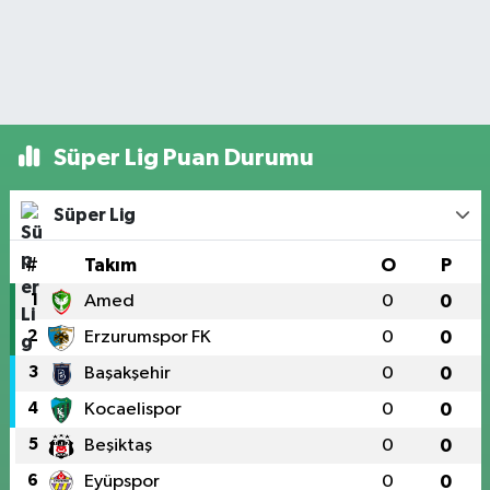
Süper Lig Puan Durumu
Süper Lig
#
Takım
O
P
1
Amed
0
0
2
Erzurumspor FK
0
0
3
Başakşehir
0
0
4
Kocaelispor
0
0
5
Beşiktaş
0
0
6
Eyüpspor
0
0