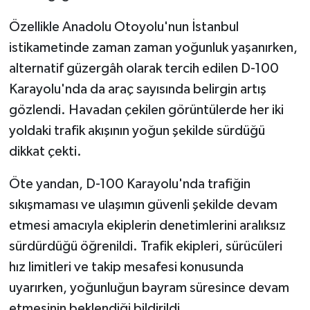
KÜLTÜR SANAT
Özellikle Anadolu Otoyolu'nun İstanbul
MAGAZİN
istikametinde zaman zaman yoğunluk yaşanırken,
alternatif güzergâh olarak tercih edilen D-100
Otomobil
Karayolu'nda da araç sayısında belirgin artış
gözlendi. Havadan çekilen görüntülerde her iki
POLİTİKA
yoldaki trafik akışının yoğun şekilde sürdüğü
Sağlık
dikkat çekti.
SİYASET
Öte yandan, D-100 Karayolu'nda trafiğin
sıkışmaması ve ulaşımın güvenli şekilde devam
SPOR HABERLERİ
etmesi amacıyla ekiplerin denetimlerini aralıksız
sürdürdüğü öğrenildi. Trafik ekipleri, sürücüleri
TEKNOLOJİ
hız limitleri ve takip mesafesi konusunda
uyarırken, yoğunluğun bayram süresince devam
Turizm
etmesinin beklendiği bildirildi.