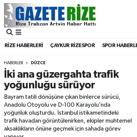
BÖLGEMİZ
Merkez Nöbetçi Eczaneler
SPOR
Merkez Hava Durumu
RİZE HABERLERİ
ÇAYKUR RİZESPOR
SPOR HABERL
Asayiş
Merkez Trafik Yoğunluk Haritası
HABERLER
DÜZCE
Rize Jandarma Komutanlığı
Süper Lig Puan Durumu ve Fikstür
İki ana güzergahta trafik
yoğunluğu sürüyor
Bilim Teknoloji
Tüm Manşetler
Bayram tatili dönüşüne çıkan binlerce sürücü,
Bölge
Son Dakika Haberleri
Anadolu Otoyolu ve D-100 Karayolu'nda
yoğunluk oluşturdu. İstanbul istikametindeki
Advertising news
Haber Arşivi
trafik havadan görüntülenirken, ekipler muhtemel
aksaklıkların önüne geçmek için sahada görev
Canlı Maç
yapıyor.