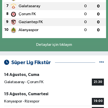
7
Galatasaray
0
0
8
Çorum FK
0
0
9
Gaziantep FK
0
0
10
Alanyaspor
0
0
Detaylar için tıklayın
Süper Lig Fikstür
14 Ağustos, Cuma
Galatasaray - Çorum FK
21:30
15 Ağustos, Cumartesi
Konyaspor - Rizespor
19:00