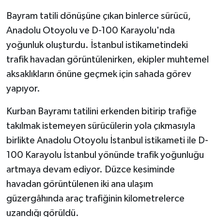
Bayram tatili dönüşüne çıkan binlerce sürücü,
GENEL
Anadolu Otoyolu ve D-100 Karayolu'nda
yoğunluk oluşturdu. İstanbul istikametindeki
GÜNDEM
trafik havadan görüntülenirken, ekipler muhtemel
Güvenlik
aksaklıkların önüne geçmek için sahada görev
yapıyor.
HABERDE İNSAN
Kurban Bayramı tatilini erkenden bitirip trafiğe
İNSAN
takılmak istemeyen sürücülerin yola çıkmasıyla
birlikte Anadolu Otoyolu İstanbul istikameti ile D-
İş Dünyası
100 Karayolu İstanbul yönünde trafik yoğunluğu
artmaya devam ediyor. Düzce kesiminde
Jandarma
havadan görüntülenen iki ana ulaşım
Kadın
güzergâhında araç trafiğinin kilometrelerce
uzandığı görüldü.