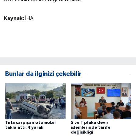
ÜLKE GÜNDEMİ
Kaynak:
İHA
YAŞAM
YEREL
Yerel Haberler
Bunlar da ilginizi çekebilir
Tırla çarpışan otomobil
S ve T plaka devir
takla attı: 4 yaralı
işlemlerinde tarife
değişikliği