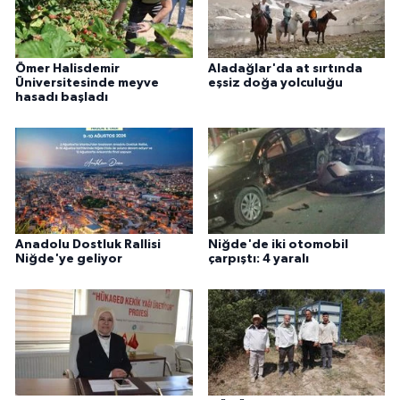
Ömer Halisdemir
Aladağlar'da at sırtında
Üniversitesinde meyve
eşsiz doğa yolculuğu
hasadı başladı
Anadolu Dostluk Rallisi
Niğde'de iki otomobil
Niğde'ye geliyor
çarpıştı: 4 yaralı