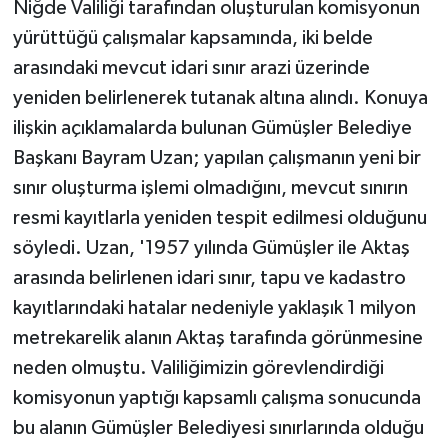
Niğde Valiliği tarafından oluşturulan komisyonun
KÜLTÜR SANAT
yürüttüğü çalışmalar kapsamında, iki belde
MAGAZİN
arasındaki mevcut idari sınır arazi üzerinde
yeniden belirlenerek tutanak altına alındı. Konuya
Otomobil
ilişkin açıklamalarda bulunan Gümüşler Belediye
Başkanı Bayram Uzan; yapılan çalışmanın yeni bir
POLİTİKA
sınır oluşturma işlemi olmadığını, mevcut sınırın
Sağlık
resmi kayıtlarla yeniden tespit edilmesi olduğunu
söyledi. Uzan, '1957 yılında Gümüşler ile Aktaş
SİYASET
arasında belirlenen idari sınır, tapu ve kadastro
kayıtlarındaki hatalar nedeniyle yaklaşık 1 milyon
SPOR HABERLERİ
metrekarelik alanın Aktaş tarafında görünmesine
TEKNOLOJİ
neden olmuştu. Valiliğimizin görevlendirdiği
komisyonun yaptığı kapsamlı çalışma sonucunda
Turizm
bu alanın Gümüşler Belediyesi sınırlarında olduğu