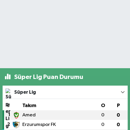
Süper Lig Puan Durumu
Süper Lig
#
Takım
O
P
1
Amed
0
0
2
Erzurumspor FK
0
0