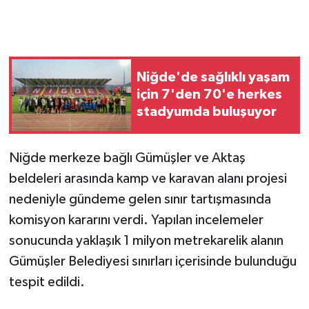
GENEL
GÜNDEM
Niğde'de sağlıklı yaşam
için 7'den 70'e herkes
Güvenlik
stadyumda buluşuyor
HABERDE İNSAN
Niğde merkeze bağlı Gümüşler ve Aktaş
İNSAN
beldeleri arasında kamp ve karavan alanı projesi
nedeniyle gündeme gelen sınır tartışmasında
İş Dünyası
komisyon kararını verdi. Yapılan incelemeler
sonucunda yaklaşık 1 milyon metrekarelik alanın
Jandarma
Gümüşler Belediyesi sınırları içerisinde bulunduğu
Kadın
tespit edildi.