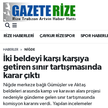
BÖLGEMİZ
Merkez Nöbetçi Eczaneler
SPOR
Merkez Hava Durumu
RİZE HABERLERİ
ÇAYKUR RİZESPOR
SPOR HABERL
Asayiş
Merkez Trafik Yoğunluk Haritası
HABERLER
NIĞDE
Rize Jandarma Komutanlığı
Süper Lig Puan Durumu ve Fikstür
İki beldeyi karşı karşıya
getiren sınır tartışmasında
Bilim Teknoloji
Tüm Manşetler
karar çıktı
Bölge
Son Dakika Haberleri
Niğde merkeze bağlı Gümüşler ve Aktaş
beldeleri arasında kamp ve karavan alanı projesi
Advertising news
Haber Arşivi
nedeniyle gündeme gelen sınır tartışmasında
komisyon kararını verdi. Yapılan incelemeler
Canlı Maç