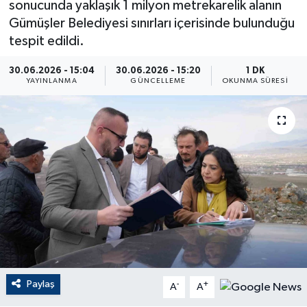
sonucunda yaklaşık 1 milyon metrekarelik alanın
Gümüşler Belediyesi sınırları içerisinde bulunduğu
ÇEVRE
tespit edildi.
Dış Haberler
30.06.2026 - 15:04
30.06.2026 - 15:20
1 DK
YAYINLANMA
GÜNCELLEME
OKUNMA SÜRESI
Dünya
EĞİTİM
EKONOMİ
English News
Finans
Flaş Haber
Paylaş
-
+
A
A
Gayrimenkul