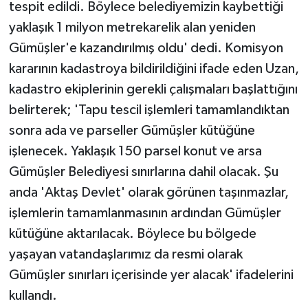
tespit edildi. Böylece belediyemizin kaybettiği
ÜLKE GÜNDEMİ
yaklaşık 1 milyon metrekarelik alan yeniden
Gümüşler'e kazandırılmış oldu' dedi. Komisyon
YAŞAM
kararının kadastroya bildirildiğini ifade eden Uzan,
YEREL
kadastro ekiplerinin gerekli çalışmaları başlattığını
belirterek; 'Tapu tescil işlemleri tamamlandıktan
Yerel Haberler
sonra ada ve parseller Gümüşler kütüğüne
işlenecek. Yaklaşık 150 parsel konut ve arsa
Gümüşler Belediyesi sınırlarına dahil olacak. Şu
anda 'Aktaş Devlet' olarak görünen taşınmazlar,
işlemlerin tamamlanmasının ardından Gümüşler
kütüğüne aktarılacak. Böylece bu bölgede
yaşayan vatandaşlarımız da resmi olarak
Gümüşler sınırları içerisinde yer alacak' ifadelerini
kullandı.