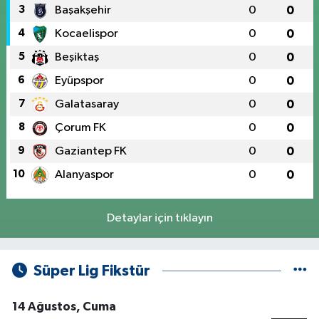
3
Başakşehir
0
0
4
Kocaelispor
0
0
5
Beşiktaş
0
0
6
Eyüpspor
0
0
7
Galatasaray
0
0
8
Çorum FK
0
0
9
Gaziantep FK
0
0
10
Alanyaspor
0
0
Detaylar için tıklayın
Süper Lig Fikstür
14 Ağustos, Cuma