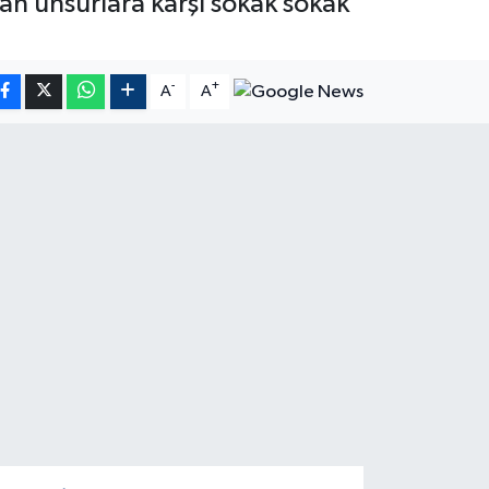
şan unsurlara karşı sokak sokak
-
+
A
A