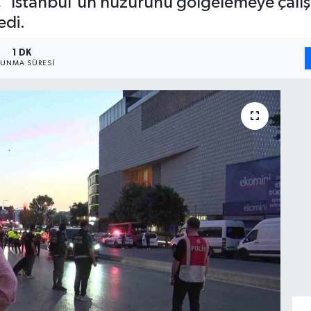
ız, 'İstanbul'un huzurunu gölgelemeye çalı
edi.
1 DK
UNMA SÜRESI