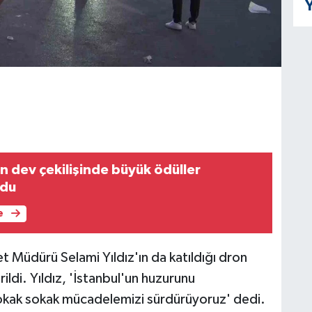
Y
in dev çekilişinde büyük ödüller
ldu
e
t Müdürü Selami Yıldız'ın da katıldığı dron
ildi. Yıldız, 'İstanbul'un huzurunu
sokak sokak mücadelemizi sürdürüyoruz' dedi.