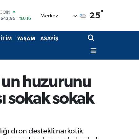
TCOIN
.643,95
%0.16
°
LAR
25
Merkez
,6006
%0.06
RO
,0250
%0.02
ERLİN
İTİM
YAŞAM
ASAYİŞ
,2398
%0.2
AM ALTIN
00.87
%0.12
ST100
.799
%70
l'un huzurunu
şı sokak sokak
ğı dron destekli narkotik