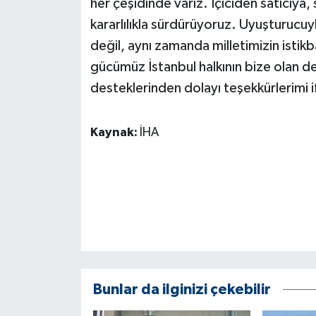
her çeşidinde varız. İçiciden satıcıya
ÜLKE GÜNDEMİ
kararlılıkla sürdürüyoruz. Uyuşturucu
değil, aynı zamanda milletimizin istik
YAŞAM
gücümüz İstanbul halkının bize olan de
YEREL
desteklerinden dolayı teşekkürlerimi 
Yerel Haberler
Kaynak:
İHA
Bunlar da ilginizi çekebilir