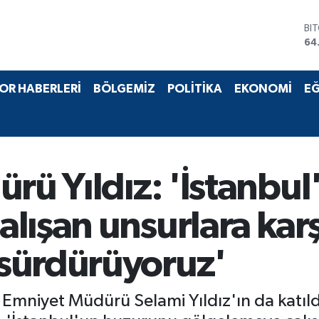
BI
64
DO
47
EU
55
ST
OR HABERLERİ
BÖLGEMİZ
POLİTİKA
EKONOMİ
EĞ
64
GR
65
Bİ
13
ürü Yıldız: 'İstanbu
lışan unsurlara kar
sürdürüyoruz'
Emniyet Müdürü Selami Yıldız'ın da katıldı