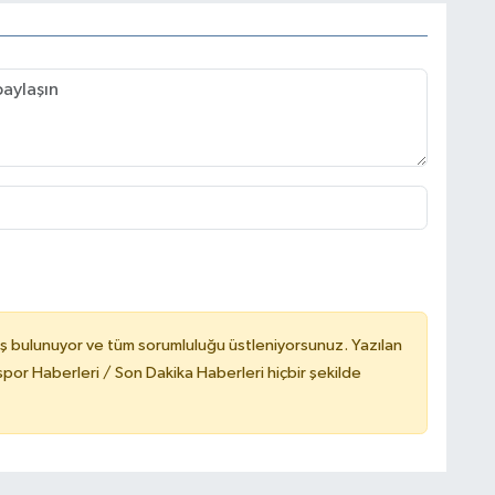
ş bulunuyor ve tüm sorumluluğu üstleniyorsunuz. Yazılan
or Haberleri / Son Dakika Haberleri hiçbir şekilde