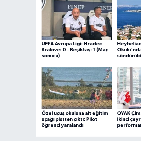
UEFA Avrupa Ligi: Hradec
Heybeliad
Kralove: 0 - Beşiktaş: 1 (Maç
Okulu'nda
sonucu)
söndürül
Özel uçuş okuluna ait eğitim
OYAK Çim
uçağı pistten çıktı: Pilot
ikinci çe
öğrenci yaralandı
performan