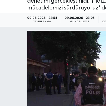
denetimi gerçekleştirildi. Yıld
mücadelemizi sürdürüyoruz' d
ÇEVRE
09.06.2026 - 22:54
09.06.2026 - 23:05
Dış Haberler
YAYINLANMA
GÜNCELLEME
OK
Dünya
EĞİTİM
EKONOMİ
English News
Finans
Flaş Haber
Gayrimenkul