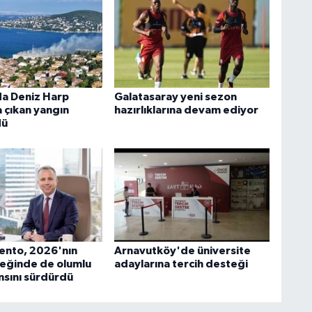
a Deniz Harp
Galatasaray yeni sezon
 çıkan yangın
hazırlıklarına devam ediyor
dü
ento, 2026'nın
Arnavutköy'de üniversite
yreğinde de olumlu
adaylarına tercih desteği
sını sürdürdü