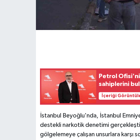
GENEL
GÜNDEM
Güvenlik
HABERDE İNSAN
Petrol Ofisi'n
İNSAN
sahiplerini bu
İş Dünyası
İçeriği Görüntül
Jandarma
İstanbul Beyoğlu'nda, İstanbul Emniye
destekli narkotik denetimi gerçekleştir
Kadın
gölgelemeye çalışan unsurlara karşı 