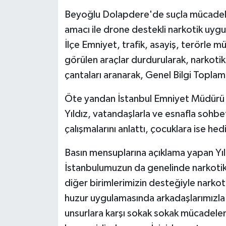
KÜLTÜR SANAT
Beyoğlu Dolapdere'de suçla mücadele,
MAGAZİN
amacı ile drone destekli narkotik uyg
İlçe Emniyet, trafik, asayiş, terörle m
Otomobil
görülen araçlar durdurularak, narkotik 
çantaları aranarak, Genel Bilgi Topla
POLİTİKA
Öte yandan İstanbul Emniyet Müdürü S
Sağlık
Yıldız, vatandaşlarla ve esnafla sohbet
çalışmalarını anlattı, çocuklara ise hed
SİYASET
Basın mensuplarına açıklama yapan Yıl
SPOR HABERLERİ
İstanbulumuzun da genelinde narkoti
diğer birimlerimizin desteğiyle narko
TEKNOLOJİ
huzur uygulamasında arkadaşlarımızla
Turizm
unsurlara karşı sokak sokak mücadele