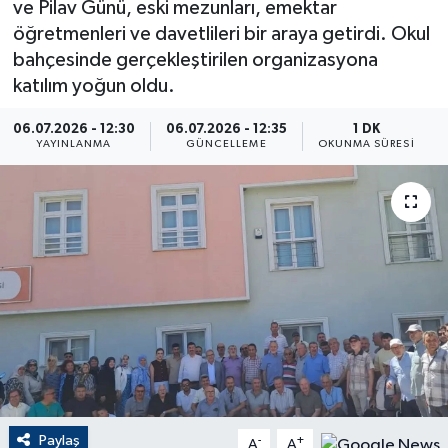
ve Pilav Günü, eski mezunları, emektar
öğretmenleri ve davetlileri bir araya getirdi. Okul
ÇEVRE
bahçesinde gerçekleştirilen organizasyona
katılım yoğun oldu.
Dış Haberler
06.07.2026 - 12:30
06.07.2026 - 12:35
1 DK
Dünya
YAYINLANMA
GÜNCELLEME
OKUNMA SÜRESI
EĞİTİM
EKONOMİ
English News
Finans
Flaş Haber
Paylaş
-
+
Gayrimenkul
A
A