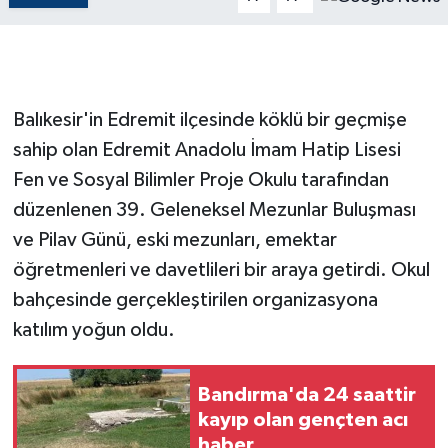
GENEL
GÜNDEM
Balıkesir'in Edremit ilçesinde köklü bir geçmişe
sahip olan Edremit Anadolu İmam Hatip Lisesi
Güvenlik
Fen ve Sosyal Bilimler Proje Okulu tarafından
HABERDE İNSAN
düzenlenen 39. Geleneksel Mezunlar Buluşması
ve Pilav Günü, eski mezunları, emektar
İNSAN
öğretmenleri ve davetlileri bir araya getirdi. Okul
bahçesinde gerçekleştirilen organizasyona
İş Dünyası
katılım yoğun oldu.
Jandarma
Bandırma'da 24 saattir
Kadın
kayıp olan gençten acı
haber