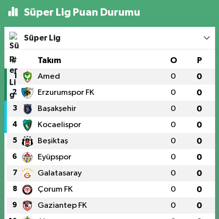
Süper Lig Puan Durumu
Süper Lig
#
Takım
O
P
1
Amed
0
0
2
Erzurumspor FK
0
0
3
Başakşehir
0
0
4
Kocaelispor
0
0
5
Beşiktaş
0
0
6
Eyüpspor
0
0
7
Galatasaray
0
0
8
Çorum FK
0
0
9
Gaziantep FK
0
0