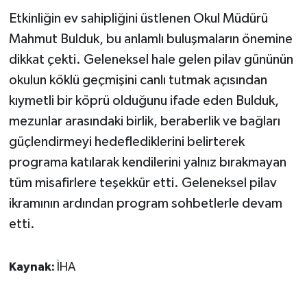
ÜLKE GÜNDEMİ
Etkinliğin ev sahipliğini üstlenen Okul Müdürü
Mahmut Bulduk, bu anlamlı buluşmaların önemine
YAŞAM
dikkat çekti. Geleneksel hale gelen pilav gününün
okulun köklü geçmişini canlı tutmak açısından
YEREL
kıymetli bir köprü olduğunu ifade eden Bulduk,
Yerel Haberler
mezunlar arasındaki birlik, beraberlik ve bağları
güçlendirmeyi hedeflediklerini belirterek
programa katılarak kendilerini yalnız bırakmayan
tüm misafirlere teşekkür etti. Geleneksel pilav
ikramının ardından program sohbetlerle devam
etti.
Kaynak:
İHA