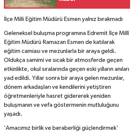
KÜLTÜR SANAT
MAGAZİN
İlçe Milli Eğitim Müdürü Esmen yalnız bırakmadı
Otomobil
Geleneksel buluşma programına Edremit İlçe Millî
Eğitim Müdürü Ramazan Esmen de katılarak
POLİTİKA
eğitim camiası ve mezunlarla bir araya geldi.
Oldukça samimi ve sıcak bir atmosferde geçen
Sağlık
etkinlikte, okul sıralarında geçen eski yılların anıları
yad edildi. Yıllar sonra bir araya gelen mezunlar,
SİYASET
dönem arkadaşları ve kendilerini yetiştiren
SPOR HABERLERİ
öğretmenleriyle hasret gidererek yeniden
buluşmanın ve vefa göstermenin mutluluğunu
TEKNOLOJİ
yaşadı.
Turizm
'Amacımız birlik ve beraberliği güçlendirmek'