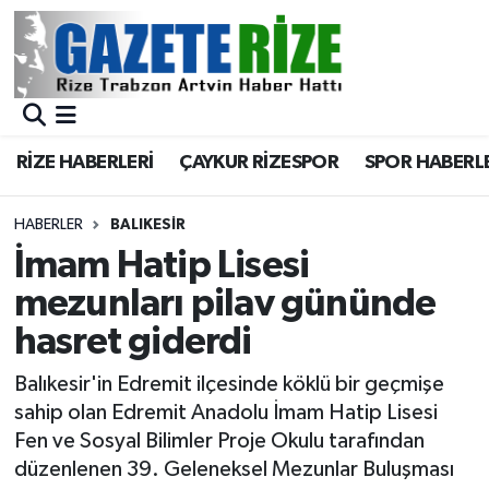
BÖLGEMİZ
Merkez Nöbetçi Eczaneler
SPOR
Merkez Hava Durumu
RİZE HABERLERİ
ÇAYKUR RİZESPOR
SPOR HABERL
Asayiş
Merkez Trafik Yoğunluk Haritası
HABERLER
BALIKESIR
Rize Jandarma Komutanlığı
Süper Lig Puan Durumu ve Fikstür
İmam Hatip Lisesi
mezunları pilav gününde
Bilim Teknoloji
Tüm Manşetler
hasret giderdi
Bölge
Son Dakika Haberleri
Balıkesir'in Edremit ilçesinde köklü bir geçmişe
sahip olan Edremit Anadolu İmam Hatip Lisesi
Advertising news
Haber Arşivi
Fen ve Sosyal Bilimler Proje Okulu tarafından
düzenlenen 39. Geleneksel Mezunlar Buluşması
Canlı Maç