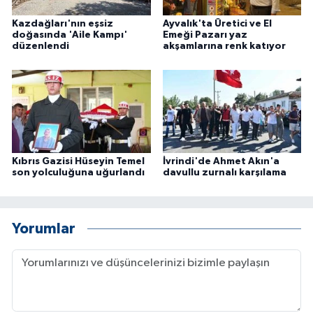
Kazdağları'nın eşsiz
Ayvalık'ta Üretici ve El
doğasında 'Aile Kampı'
Emeği Pazarı yaz
düzenlendi
akşamlarına renk katıyor
Kıbrıs Gazisi Hüseyin Temel
İvrindi'de Ahmet Akın'a
son yolculuğuna uğurlandı
davullu zurnalı karşılama
Yorumlar