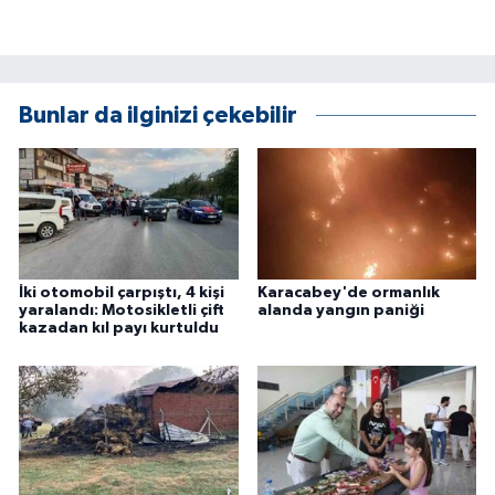
ÜLKE GÜNDEMİ
YAŞAM
Bunlar da ilginizi çekebilir
YEREL
Yerel Haberler
İki otomobil çarpıştı, 4 kişi
Karacabey'de ormanlık
yaralandı: Motosikletli çift
alanda yangın paniği
kazadan kıl payı kurtuldu