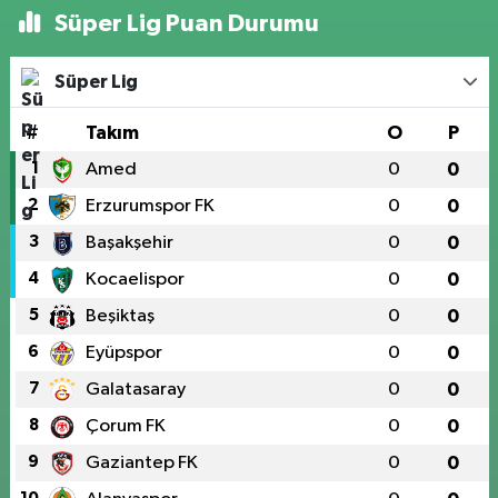
Süper Lig Puan Durumu
Süper Lig
#
Takım
O
P
1
Amed
0
0
2
Erzurumspor FK
0
0
3
Başakşehir
0
0
4
Kocaelispor
0
0
5
Beşiktaş
0
0
6
Eyüpspor
0
0
7
Galatasaray
0
0
8
Çorum FK
0
0
9
Gaziantep FK
0
0