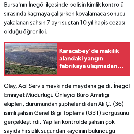
Bursa'nın İnegöl ilçesinde polisin kimlik kontrolü
sırasında kaçmaya çalışırken kovalamaca sonucu
GENEL
yakalanan şahsın 7 ayrı suçtan 10 yıl hapis cezası
GÜNDEM
olduğu öğrenildi.
Güvenlik
Karacabey'de makilik
alandaki yangın
HABERDE İNSAN
fabrikaya ulaşmadan
söndürüldü
İNSAN
Olay, Acil Servis mevkiinde meydana geldi. İnegöl
İş Dünyası
Emniyet Müdürlüğü Önleyici Büro Amirliği
ekipleri, durumundan şüphelendikleri Ali Ç. (36)
Jandarma
isimli şahsın Genel Bilgi Toplama (GBT) sorgusunu
Kadın
gerçekleştirdi. Yapılan kontrolde şahsın çok
sayıda hırsızlık suçundan kaydının bulunduğu