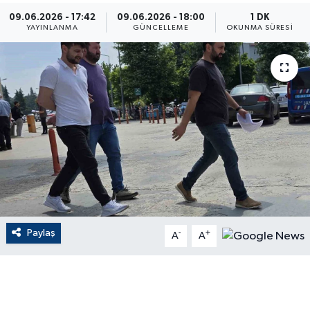
09.06.2026 - 17:42
09.06.2026 - 18:00
1 DK
ÇEVRE
YAYINLANMA
GÜNCELLEME
OKUNMA SÜRESI
Dış Haberler
Dünya
EĞİTİM
EKONOMİ
English News
Paylaş
-
+
Finans
A
A
Flaş Haber
Gayrimenkul