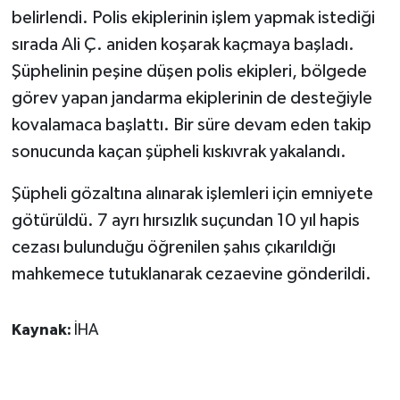
KÜLTÜR SANAT
belirlendi. Polis ekiplerinin işlem yapmak istediği
sırada Ali Ç. aniden koşarak kaçmaya başladı.
MAGAZİN
Şüphelinin peşine düşen polis ekipleri, bölgede
görev yapan jandarma ekiplerinin de desteğiyle
Otomobil
kovalamaca başlattı. Bir süre devam eden takip
POLİTİKA
sonucunda kaçan şüpheli kıskıvrak yakalandı.
Sağlık
Şüpheli gözaltına alınarak işlemleri için emniyete
götürüldü. 7 ayrı hırsızlık suçundan 10 yıl hapis
SİYASET
cezası bulunduğu öğrenilen şahıs çıkarıldığı
mahkemece tutuklanarak cezaevine gönderildi.
SPOR HABERLERİ
TEKNOLOJİ
Kaynak:
İHA
Turizm