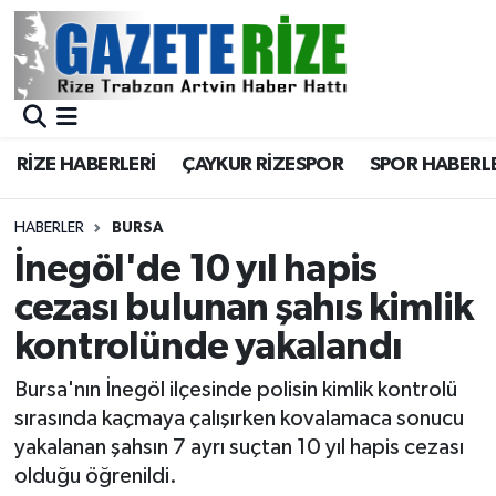
BÖLGEMİZ
Merkez Nöbetçi Eczaneler
SPOR
Merkez Hava Durumu
RİZE HABERLERİ
ÇAYKUR RİZESPOR
SPOR HABERL
Asayiş
Merkez Trafik Yoğunluk Haritası
HABERLER
BURSA
Rize Jandarma Komutanlığı
Süper Lig Puan Durumu ve Fikstür
İnegöl'de 10 yıl hapis
cezası bulunan şahıs kimlik
Bilim Teknoloji
Tüm Manşetler
kontrolünde yakalandı
Bölge
Son Dakika Haberleri
Bursa'nın İnegöl ilçesinde polisin kimlik kontrolü
sırasında kaçmaya çalışırken kovalamaca sonucu
Advertising news
Haber Arşivi
yakalanan şahsın 7 ayrı suçtan 10 yıl hapis cezası
olduğu öğrenildi.
Canlı Maç