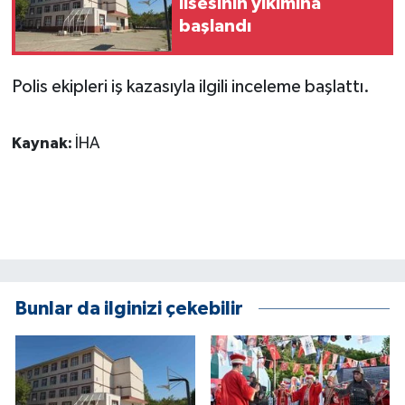
lisesinin yıkımına
KÜLTÜR SANAT
başlandı
MAGAZİN
Polis ekipleri iş kazasıyla ilgili inceleme başlattı.
Otomobil
Kaynak:
İHA
POLİTİKA
Sağlık
SİYASET
SPOR HABERLERİ
Bunlar da ilginizi çekebilir
TEKNOLOJİ
Turizm