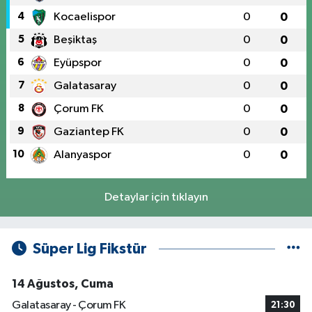
4
Kocaelispor
0
0
5
Beşiktaş
0
0
6
Eyüpspor
0
0
7
Galatasaray
0
0
8
Çorum FK
0
0
9
Gaziantep FK
0
0
10
Alanyaspor
0
0
Detaylar için tıklayın
Süper Lig Fikstür
14 Ağustos, Cuma
Galatasaray - Çorum FK
21:30