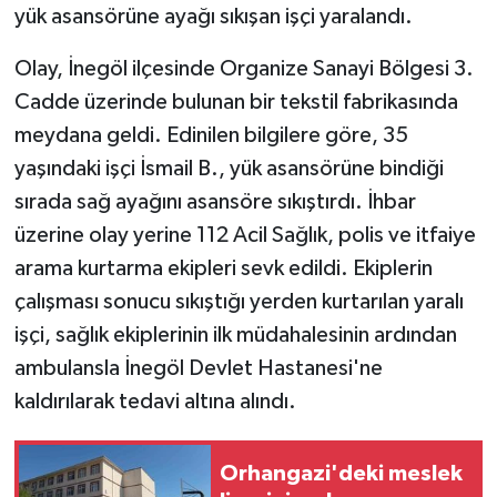
yük asansörüne ayağı sıkışan işçi yaralandı.
GENEL
Olay, İnegöl ilçesinde Organize Sanayi Bölgesi 3.
Cadde üzerinde bulunan bir tekstil fabrikasında
GÜNDEM
meydana geldi. Edinilen bilgilere göre, 35
Güvenlik
yaşındaki işçi İsmail B., yük asansörüne bindiği
sırada sağ ayağını asansöre sıkıştırdı. İhbar
HABERDE İNSAN
üzerine olay yerine 112 Acil Sağlık, polis ve itfaiye
arama kurtarma ekipleri sevk edildi. Ekiplerin
İNSAN
çalışması sonucu sıkıştığı yerden kurtarılan yaralı
işçi, sağlık ekiplerinin ilk müdahalesinin ardından
İş Dünyası
ambulansla İnegöl Devlet Hastanesi'ne
Jandarma
kaldırılarak tedavi altına alındı.
Kadın
Orhangazi'deki meslek