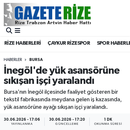
BÖLGEMİZ
Merkez Nöbetçi Eczaneler
SPOR
Merkez Hava Durumu
RİZE HABERLERİ
ÇAYKUR RİZESPOR
SPOR HABERL
Asayiş
Merkez Trafik Yoğunluk Haritası
HABERLER
BURSA
Rize Jandarma Komutanlığı
Süper Lig Puan Durumu ve Fikstür
İnegöl'de yük asansörüne
sıkışan işçi yaralandı
Bilim Teknoloji
Tüm Manşetler
Bursa'nın İnegöl ilçesinde faaliyet gösteren bir
Bölge
Son Dakika Haberleri
tekstil fabrikasında meydana gelen iş kazasında,
yük asansörüne ayağı sıkışan işçi yaralandı.
Advertising news
Haber Arşivi
30.06.2026 - 17:06
30.06.2026 - 17:20
1 DK
YAYINLANMA
GÜNCELLEME
OKUNMA SÜRESI
Canlı Maç