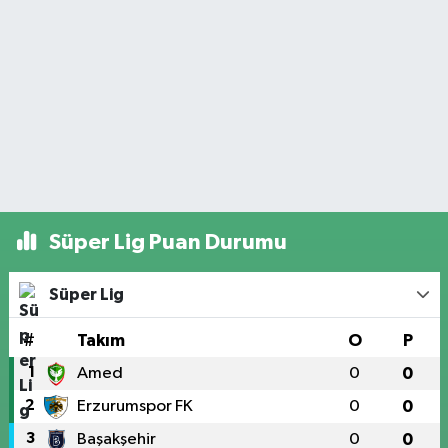
Süper Lig Puan Durumu
Süper Lig
#
Takım
O
P
1
Amed
0
0
2
Erzurumspor FK
0
0
3
Başakşehir
0
0