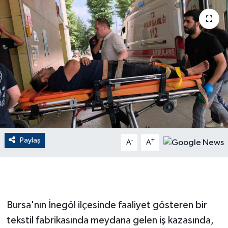
ÇEVRE
Dış Haberler
Dünya
EĞİTİM
EKONOMİ
Paylaş
-
+
A
A
English News
Finans
Flaş Haber
Bursa'nın İnegöl ilçesinde faaliyet gösteren bir
tekstil fabrikasında meydana gelen iş kazasında,
Gayrimenkul