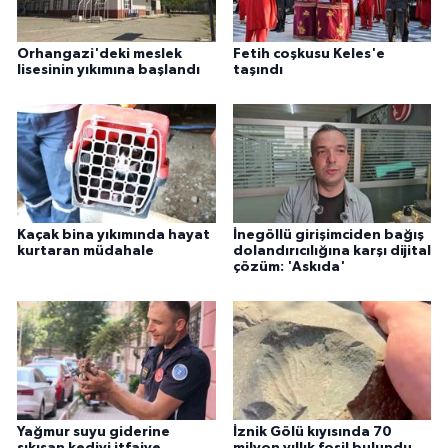
ÜLKE GÜNDEMİ
Orhangazi'deki meslek
Fetih coşkusu Keles'e
YAŞAM
lisesinin yıkımına başlandı
taşındı
YEREL
Yerel Haberler
Kaçak bina yıkımında hayat
İnegöllü girişimciden bağış
kurtaran müdahale
dolandırıcılığına karşı dijital
çözüm: 'Askıda'
Yağmur suyu giderine
İznik Gölü kıyısında 70