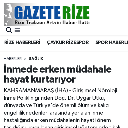
BÖLGEMİZ
Merkez Nöbetçi Eczaneler
SPOR
Merkez Hava Durumu
RİZE HABERLERİ
ÇAYKUR RİZESPOR
SPOR HABERL
Asayiş
Merkez Trafik Yoğunluk Haritası
HABERLER
SAĞLIK
Rize Jandarma Komutanlığı
Süper Lig Puan Durumu ve Fikstür
İnmede erken müdahale
hayat kurtarıyor
Bilim Teknoloji
Tüm Manşetler
KAHRAMANMARAŞ (İHA) - Girişimsel Nöroloji
Bölge
Son Dakika Haberleri
İnme Polikliniği'nden Doç. Dr. Uygar Utku,
dünyada ve Türkiye'de önemli ölüm ve kalıcı
Advertising news
Haber Arşivi
engellilik nedenleri arasında yer alan inme
hastalığında erken müdahalenin hayati önem
Canlı Maç
taşıdığını, uygulanan girişimsel yöntemlerle tıkalı