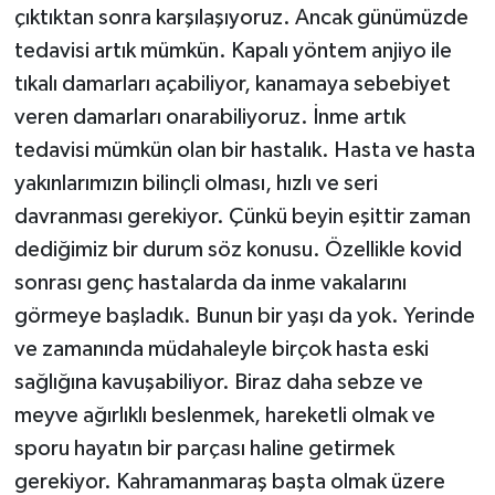
çıktıktan sonra karşılaşıyoruz. Ancak günümüzde
ÜLKE GÜNDEMİ
tedavisi artık mümkün. Kapalı yöntem anjiyo ile
YAŞAM
tıkalı damarları açabiliyor, kanamaya sebebiyet
veren damarları onarabiliyoruz. İnme artık
YEREL
tedavisi mümkün olan bir hastalık. Hasta ve hasta
yakınlarımızın bilinçli olması, hızlı ve seri
Yerel Haberler
davranması gerekiyor. Çünkü beyin eşittir zaman
dediğimiz bir durum söz konusu. Özellikle kovid
sonrası genç hastalarda da inme vakalarını
görmeye başladık. Bunun bir yaşı da yok. Yerinde
ve zamanında müdahaleyle birçok hasta eski
sağlığına kavuşabiliyor. Biraz daha sebze ve
meyve ağırlıklı beslenmek, hareketli olmak ve
sporu hayatın bir parçası haline getirmek
gerekiyor. Kahramanmaraş başta olmak üzere