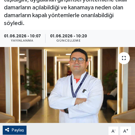
damarların açılabildiği ve kanamaya neden olan
ÇEVRE
damarların kapalı yöntemlerle onarılabildiği
söyledi.
Dış Haberler
01.06.2026 - 10:07
01.06.2026 - 10:20
Dünya
YAYINLANMA
GÜNCELLEME
EĞİTİM
EKONOMİ
English News
Finans
Flaş Haber
Paylaş
-
+
A
A
Gayrimenkul