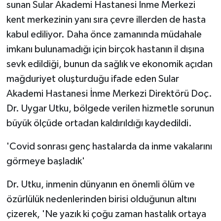
KÜLTÜR SANAT
sunan Sular Akademi Hastanesi İnme Merkezi
kent merkezinin yanı sıra çevre illerden de hasta
MAGAZİN
kabul ediliyor. Daha önce zamanında müdahale
imkanı bulunamadığı için birçok hastanın il dışına
Otomobil
sevk edildiği, bunun da sağlık ve ekonomik açıdan
mağduriyet oluşturduğu ifade eden Sular
POLİTİKA
Akademi Hastanesi İnme Merkezi Direktörü Doç.
Sağlık
Dr. Uygar Utku, bölgede verilen hizmetle sorunun
büyük ölçüde ortadan kaldırıldığı kaydedildi.
SİYASET
'Covid sonrası genç hastalarda da inme vakalarını
SPOR HABERLERİ
görmeye başladık'
TEKNOLOJİ
Dr. Utku, inmenin dünyanın en önemli ölüm ve
özürlülük nedenlerinden birisi olduğunun altını
Turizm
çizerek, 'Ne yazık ki çoğu zaman hastalık ortaya