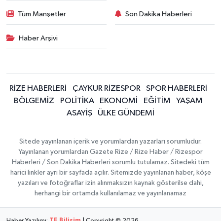
Tüm Manşetler
Son Dakika Haberleri
Haber Arşivi
RİZE HABERLERİ
ÇAYKUR RİZESPOR
SPOR HABERLERİ
BÖLGEMİZ
POLİTİKA
EKONOMİ
EĞİTİM
YAŞAM
ASAYİŞ
ÜLKE GÜNDEMİ
Sitede yayınlanan içerik ve yorumlardan yazarları sorumludur.
Yayınlanan yorumlardan Gazete Rize / Rize Haber / Rizespor
Haberleri / Son Dakika Haberleri sorumlu tutulamaz. Sitedeki tüm
harici linkler ayrı bir sayfada açılır. Sitemizde yayınlanan haber, köşe
yazıları ve fotoğraflar izin alınmaksızın kaynak gösterilse dahi,
herhangi bir ortamda kullanılamaz ve yayınlanamaz
Haber Yazılımı:
TE Bilişim
| Copyright © 2026