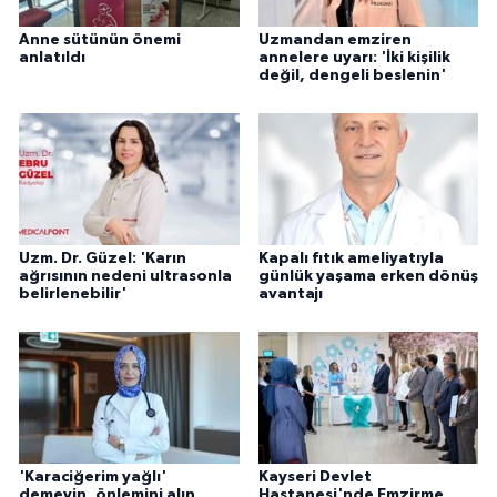
Anne sütünün önemi
Uzmandan emziren
anlatıldı
annelere uyarı: 'İki kişilik
değil, dengeli beslenin'
Uzm. Dr. Güzel: 'Karın
Kapalı fıtık ameliyatıyla
ağrısının nedeni ultrasonla
günlük yaşama erken dönüş
belirlenebilir'
avantajı
'Karaciğerim yağlı'
Kayseri Devlet
demeyin, önlemini alın
Hastanesi'nde Emzirme