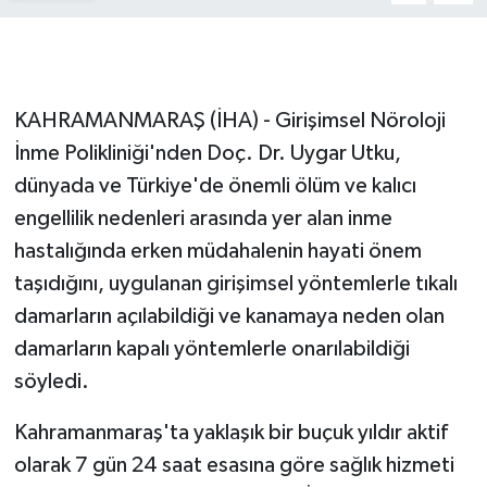
GENEL
GÜNDEM
KAHRAMANMARAŞ (İHA) - Girişimsel Nöroloji
İnme Polikliniği'nden Doç. Dr. Uygar Utku,
Güvenlik
dünyada ve Türkiye'de önemli ölüm ve kalıcı
engellilik nedenleri arasında yer alan inme
HABERDE İNSAN
hastalığında erken müdahalenin hayati önem
İNSAN
taşıdığını, uygulanan girişimsel yöntemlerle tıkalı
damarların açılabildiği ve kanamaya neden olan
İş Dünyası
damarların kapalı yöntemlerle onarılabildiği
söyledi.
Jandarma
Kahramanmaraş'ta yaklaşık bir buçuk yıldır aktif
Kadın
olarak 7 gün 24 saat esasına göre sağlık hizmeti