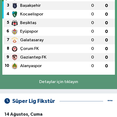
3
Başakşehir
0
0
4
Kocaelispor
0
0
5
Beşiktaş
0
0
6
Eyüpspor
0
0
7
Galatasaray
0
0
8
Çorum FK
0
0
9
Gaziantep FK
0
0
10
Alanyaspor
0
0
Detaylar için tıklayın
Süper Lig Fikstür
14 Ağustos, Cuma