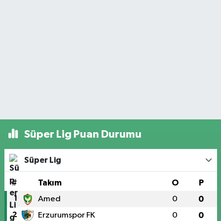
Süper Lig Puan Durumu
Süper Lig
#
Takım
O
P
1
Amed
0
0
2
Erzurumspor FK
0
0