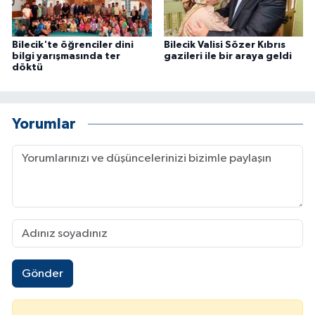
Bilecik'te öğrenciler dini
Bilecik Valisi Sözer Kıbrıs
bilgi yarışmasında ter
gazileri ile bir araya geldi
döktü
Yorumlar
Gönder