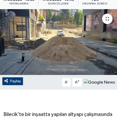
YAYINLANMA
GÜNCELLEME
OKUNMA SÜRESI
ÇEVRE
Dış Haberler
Dünya
EĞİTİM
EKONOMİ
English News
Paylaş
-
+
A
A
Finans
Flaş Haber
Bilecik'te bir inşaatta yapılan altyapı çalışmasında
Gayrimenkul