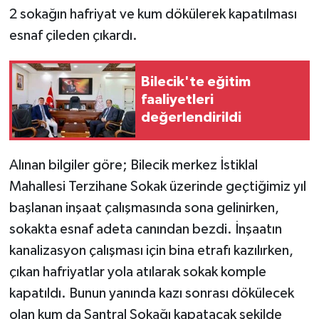
2 sokağın hafriyat ve kum dökülerek kapatılması
GENEL
esnaf çileden çıkardı.
GÜNDEM
Bilecik'te eğitim
faaliyetleri
Güvenlik
değerlendirildi
HABERDE İNSAN
Alınan bilgiler göre; Bilecik merkez İstiklal
İNSAN
Mahallesi Terzihane Sokak üzerinde geçtiğimiz yıl
başlanan inşaat çalışmasında sona gelinirken,
İş Dünyası
sokakta esnaf adeta canından bezdi. İnşaatın
kanalizasyon çalışması için bina etrafı kazılırken,
Jandarma
çıkan hafriyatlar yola atılarak sokak komple
Kadın
kapatıldı. Bunun yanında kazı sonrası dökülecek
olan kum da Santral Sokağı kapatacak şekilde