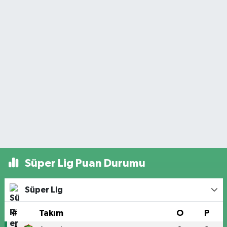
Süper Lig Puan Durumu
Süper Lig
#
Takım
O
P