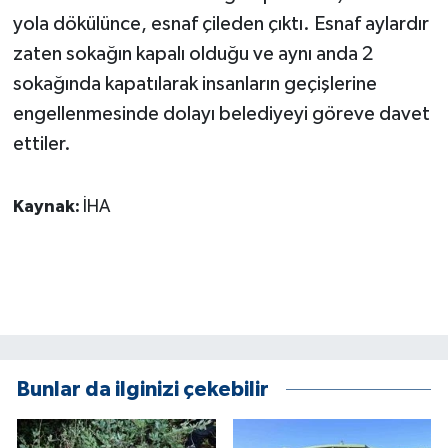
KÜLTÜR SANAT
yola dökülünce, esnaf çileden çıktı. Esnaf aylardır
zaten sokağın kapalı olduğu ve aynı anda 2
MAGAZİN
sokağında kapatılarak insanların geçişlerine
Otomobil
engellenmesinde dolayı belediyeyi göreve davet
ettiler.
POLİTİKA
Kaynak:
İHA
Sağlık
SİYASET
SPOR HABERLERİ
TEKNOLOJİ
Bunlar da ilginizi çekebilir
Turizm