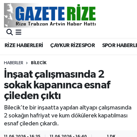
BÖLGEMİZ
Merkez Nöbetçi Eczaneler
SPOR
Merkez Hava Durumu
RİZE HABERLERİ
ÇAYKUR RİZESPOR
SPOR HABERL
Asayiş
Merkez Trafik Yoğunluk Haritası
HABERLER
BILECIK
Rize Jandarma Komutanlığı
Süper Lig Puan Durumu ve Fikstür
İnşaat çalışmasında 2
sokak kapanınca esnaf
Bilim Teknoloji
Tüm Manşetler
çileden çıktı
Bölge
Son Dakika Haberleri
Bilecik'te bir inşaatta yapılan altyapı çalışmasında
2 sokağın hafriyat ve kum dökülerek kapatılması
Advertising news
Haber Arşivi
esnaf çileden çıkardı.
Canlı Maç
11.06.2026 - 16:35
11.06.2026 - 16:40
1 DK