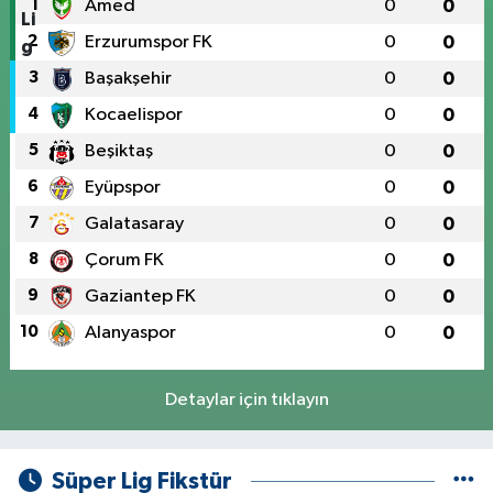
1
Amed
0
0
2
Erzurumspor FK
0
0
3
Başakşehir
0
0
4
Kocaelispor
0
0
5
Beşiktaş
0
0
6
Eyüpspor
0
0
7
Galatasaray
0
0
8
Çorum FK
0
0
9
Gaziantep FK
0
0
10
Alanyaspor
0
0
Detaylar için tıklayın
Süper Lig Fikstür