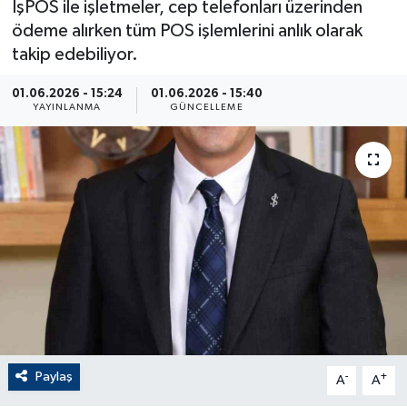
İşPOS ile işletmeler, cep telefonları üzerinden
ödeme alırken tüm POS işlemlerini anlık olarak
ÇEVRE
takip edebiliyor.
Dış Haberler
01.06.2026 - 15:24
01.06.2026 - 15:40
YAYINLANMA
GÜNCELLEME
Dünya
EĞİTİM
EKONOMİ
English News
Finans
Flaş Haber
Paylaş
-
+
A
A
Gayrimenkul