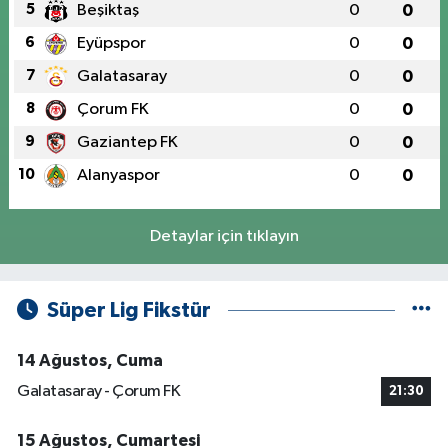
5
Beşiktaş
0
0
6
Eyüpspor
0
0
7
Galatasaray
0
0
8
Çorum FK
0
0
9
Gaziantep FK
0
0
10
Alanyaspor
0
0
Detaylar için tıklayın
Süper Lig Fikstür
14 Ağustos, Cuma
Galatasaray - Çorum FK
21:30
15 Ağustos, Cumartesi