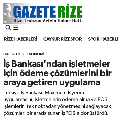
BÖLGEMİZ
Merkez Nöbetçi Eczaneler
SPOR
Merkez Hava Durumu
RİZE HABERLERİ
ÇAYKUR RİZESPOR
SPOR HABERL
Asayiş
Merkez Trafik Yoğunluk Haritası
HABERLER
EKONOMİ
Rize Jandarma Komutanlığı
Süper Lig Puan Durumu ve Fikstür
İş Bankası'ndan işletmeler
için ödeme çözümlerini bir
Bilim Teknoloji
Tüm Manşetler
araya getiren uygulama
Bölge
Son Dakika Haberleri
Türkiye İş Bankası, Maximum İşyerim
uygulamasını, işletmelerin ödeme alma ve POS
Advertising news
Haber Arşivi
işlemlerini tek noktadan yönetmesini sağlayacak
çözümleri bir arada sunan İşPOS'a dönüştürdü.
Canlı Maç