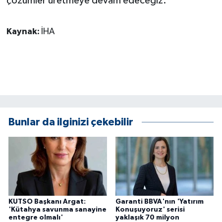
çözümler üretmeye devam edeceğiz.'
Kaynak:
İHA
Bunlar da ilginizi çekebilir
KUTSO Başkanı Argat:
Garanti BBVA'nın 'Yatırım
'Kütahya savunma sanayine
Konuşuyoruz' serisi
entegre olmalı'
yaklaşık 70 milyon