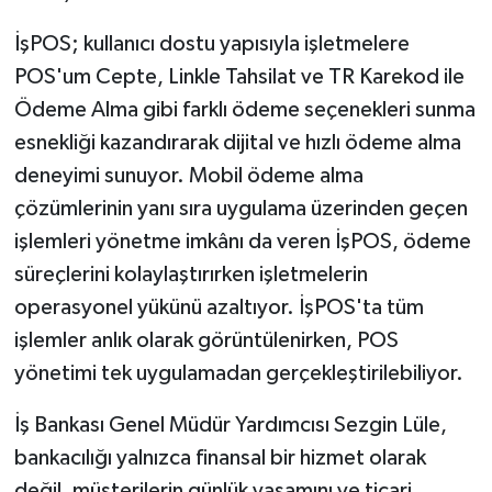
KÜLTÜR SANAT
İşPOS; kullanıcı dostu yapısıyla işletmelere
MAGAZİN
POS'um Cepte, Linkle Tahsilat ve TR Karekod ile
Ödeme Alma gibi farklı ödeme seçenekleri sunma
Otomobil
esnekliği kazandırarak dijital ve hızlı ödeme alma
deneyimi sunuyor. Mobil ödeme alma
POLİTİKA
çözümlerinin yanı sıra uygulama üzerinden geçen
Sağlık
işlemleri yönetme imkânı da veren İşPOS, ödeme
süreçlerini kolaylaştırırken işletmelerin
SİYASET
operasyonel yükünü azaltıyor. İşPOS'ta tüm
işlemler anlık olarak görüntülenirken, POS
SPOR HABERLERİ
yönetimi tek uygulamadan gerçekleştirilebiliyor.
TEKNOLOJİ
İş Bankası Genel Müdür Yardımcısı Sezgin Lüle,
Turizm
bankacılığı yalnızca finansal bir hizmet olarak
değil, müşterilerin günlük yaşamını ve ticari