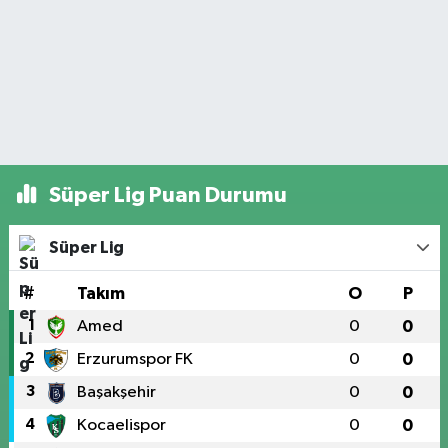
Süper Lig Puan Durumu
Süper Lig
#
Takım
O
P
1
Amed
0
0
2
Erzurumspor FK
0
0
3
Başakşehir
0
0
4
Kocaelispor
0
0