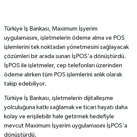
GENEL
Türkiye İş Bankası, Maximum İşyerim
GÜNDEM
uygulamasını, işletmelerin ödeme alma ve POS
Güvenlik
işlemlerini tek noktadan yönetmesini sağlayacak
çözümleri bir arada sunan İşPOS'a dönüştürdü.
HABERDE İNSAN
İşPOS ile işletmeler, cep telefonları üzerinden
ödeme alırken tüm POS işlemlerini anlık olarak
İNSAN
takip edebiliyor.
İş Dünyası
Türkiye İş Bankası, işletmelerin dijitalleşme
yolculuğuna katkı sağlamak ve ticari hayatı daha
Jandarma
kolay ve erişilebilir hale getirmek hedefiyle
Kadın
mevcut Maximum İşyerim uygulamasını İşPOS'a
dönüştürdü.