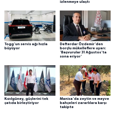
izlenmeye ulaştı
Togg'un servis ağı hızla
Defterdar Özdemir'den
büyüyor
borçlu mükelleflere uyarı:
'Başvurular 31 Ağustos'ta
sona eriyor'
Kızılgüney, güçlerini tek
Manisa'da zeytin ve meyve
çatıda birleştiriyor
bahçeleri zararlılara karşı
takipte