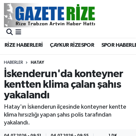
BÖLGEMİZ
Merkez Nöbetçi Eczaneler
SPOR
Merkez Hava Durumu
RİZE HABERLERİ
ÇAYKUR RİZESPOR
SPOR HABERL
Asayiş
Merkez Trafik Yoğunluk Haritası
HABERLER
HATAY
Rize Jandarma Komutanlığı
Süper Lig Puan Durumu ve Fikstür
İskenderun'da konteyner
kentten klima çalan şahıs
Bilim Teknoloji
Tüm Manşetler
yakalandı
Bölge
Son Dakika Haberleri
Hatay'ın İskenderun ilçesinde konteyner kentte
klima hırsızlığı yapan şahıs polis tarafından
Advertising news
Haber Arşivi
yakalandı.
Canlı Maç
04.07.2026 - 09:51
04.07.2026 - 09:55
1 DK