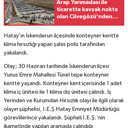
Arap Yarımadası ile
ticarette kavşak nokta
GENEL
olan Cilvegözü'nden
günde bin 500 tır giriş-
GÜNDEM
çıkış yapıyor
Hatay'ın İskenderun ilçesinde konteyner kentte
Güvenlik
klima hırsızlığı yapan şahıs polis tarafından
yakalandı.
HABERDE İNSAN
Olay; 30 Haziran tarihinde İskenderun ilçesi
İNSAN
Yunus Emre Mahallesi Tünel tepe konteyner
kentte yaşandı. Konteyner kent içerisinde 1 adet
İş Dünyası
klima iç ünitesi ile 1 klima dış ünitesi çalındı. İş
Yerinden ve Kurumdan Hırsızlık olayı ile ilgili olarak
Jandarma
olayın şüphelisi, İ.E.Ş Hatay Emniyet Müdürlüğü
Kadın
görevlilerince yakalandı. Şüpheli İ.E.Ş.'nin
ikametinde yapılan aramada çalındığı