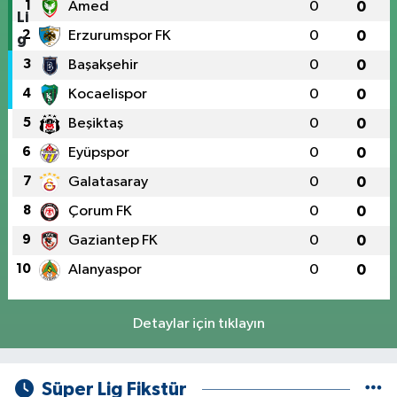
1
Amed
0
0
2
Erzurumspor FK
0
0
3
Başakşehir
0
0
4
Kocaelispor
0
0
5
Beşiktaş
0
0
6
Eyüpspor
0
0
7
Galatasaray
0
0
8
Çorum FK
0
0
9
Gaziantep FK
0
0
10
Alanyaspor
0
0
Detaylar için tıklayın
Süper Lig Fikstür