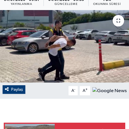
YAYINLANMA
GÜNCELLEME
OKUNMA SÜRESI
ÇEVRE
Dış Haberler
Dünya
EĞİTİM
EKONOMİ
English News
Paylaş
-
+
A
A
Finans
Flaş Haber
Gayrimenkul