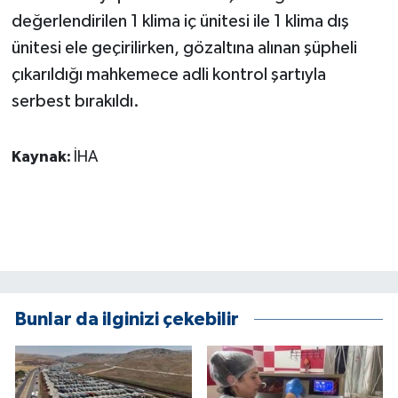
KÜLTÜR SANAT
değerlendirilen 1 klima iç ünitesi ile 1 klima dış
ünitesi ele geçirilirken, gözaltına alınan şüpheli
MAGAZİN
çıkarıldığı mahkemece adli kontrol şartıyla
Otomobil
serbest bırakıldı.
POLİTİKA
Kaynak:
İHA
Sağlık
SİYASET
SPOR HABERLERİ
Bunlar da ilginizi çekebilir
TEKNOLOJİ
Turizm