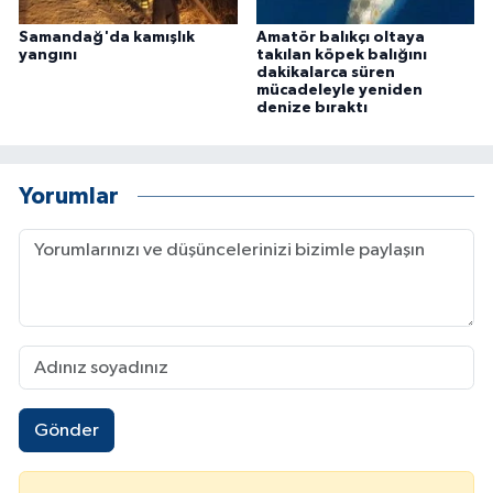
Samandağ'da kamışlık
Amatör balıkçı oltaya
yangını
takılan köpek balığını
dakikalarca süren
mücadeleyle yeniden
denize bıraktı
Yorumlar
Gönder