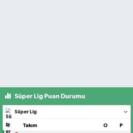
Süper Lig Puan Durumu
Süper Lig
#
Takım
O
P