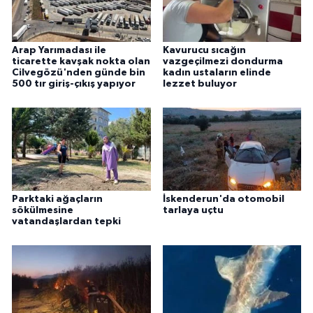
ÜLKE GÜNDEMİ
YAŞAM
Arap Yarımadası ile
Kavurucu sıcağın
ticarette kavşak nokta olan
vazgeçilmezi dondurma
Cilvegözü'nden günde bin
kadın ustaların elinde
YEREL
500 tır giriş-çıkış yapıyor
lezzet buluyor
Yerel Haberler
Parktaki ağaçların
İskenderun'da otomobil
sökülmesine
tarlaya uçtu
vatandaşlardan tepki