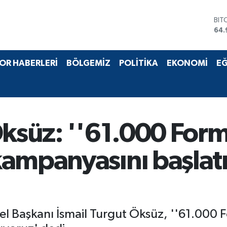
DO
47,
EU
55,
STE
OR HABERLERİ
BÖLGEMİZ
POLİTİKA
EKONOMİ
EĞ
64,
GRA
666
BİS
13.
BIT
Öksüz: ''61.000 Form
64.
kampanyasını başlat
l Başkanı İsmail Turgut Öksüz, ''61.000 