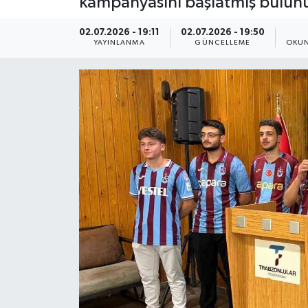
kampanyasını başlatmış bulunu
ÇEVRE
02.07.2026 - 19:11
02.07.2026 - 19:50
YAYINLANMA
GÜNCELLEME
OKUN
Dış Haberler
Dünya
EĞİTİM
EKONOMİ
English News
Finans
Flaş Haber
Gayrimenkul