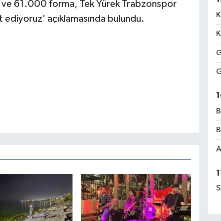
a ve 61.000 forma, Tek Yürek Trabzonspor
K
ediyoruz' açıklamasında bulundu.
K
G
G
1
B
B
A
1
S