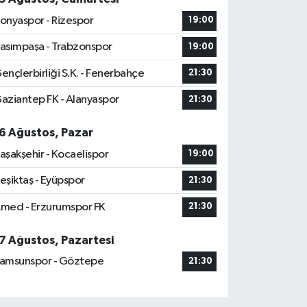
onyaspor - Rizespor
19:00
asımpaşa - Trabzonspor
19:00
ençlerbirliği S.K. - Fenerbahçe
21:30
aziantep FK - Alanyaspor
21:30
6 Ağustos, Pazar
aşakşehir - Kocaelispor
19:00
eşiktaş - Eyüpspor
21:30
med - Erzurumspor FK
21:30
7 Ağustos, Pazartesi
amsunspor - Göztepe
21:30