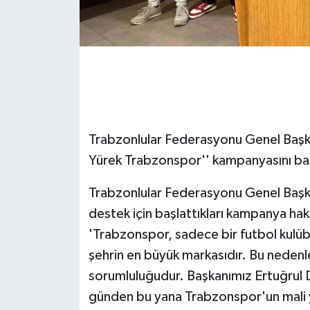
GENEL
GÜNDEM
Güvenlik
HABERDE İNSAN
Trabzonlular Federasyonu Genel Başk
Yürek Trabzonspor'' kampanyasını ba
İNSAN
Trabzonlular Federasyonu Genel Başka
İş Dünyası
destek için başlattıkları kampanya ha
'Trabzonspor, sadece bir futbol kulübü
Jandarma
şehrin en büyük markasıdır. Bu neden
sorumluluğudur. Başkanımız Ertuğrul 
Kadın
günden bu yana Trabzonspor'un mali y