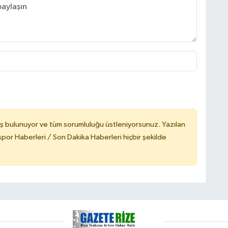
ş bulunuyor ve tüm sorumluluğu üstleniyorsunuz. Yazılan
or Haberleri / Son Dakika Haberleri hiçbir şekilde