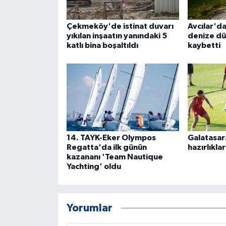
Çekmeköy'de istinat duvarı
Avcılar'da
yıkılan inşaatın yanındaki 5
denize düş
katlı bina boşaltıldı
kaybetti
14. TAYK-Eker Olympos
Galatasar
Regatta'da ilk günün
hazırlıkla
kazananı 'Team Nautique
Yachting' oldu
Yorumlar