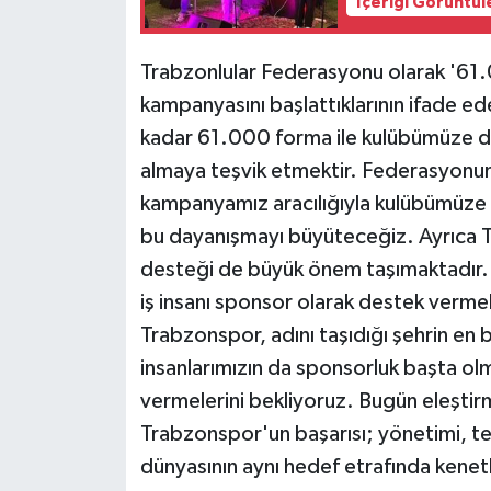
İçeriği Görüntül
ÜLKE GÜNDEMİ
Trabzonlular Federasyonu olarak '61
YAŞAM
kampanyasını başlattıklarının ifade 
YEREL
kadar 61.000 forma ile kulübümüze de
almaya teşvik etmektir. Federasyonu
Yerel Haberler
kampanyamız aracılığıyla kulübümüze 
bu dayanışmayı büyüteceğiz. Ayrıca 
desteği de büyük önem taşımaktadır.
iş insanı sponsor olarak destek verme
Trabzonspor, adını taşıdığı şehrin en 
insanlarımızın da sponsorluk başta o
vermelerini bekliyoruz. Bugün eleşti
Trabzonspor'un başarısı; yönetimi, tek
dünyasının aynı hedef etrafında kenet