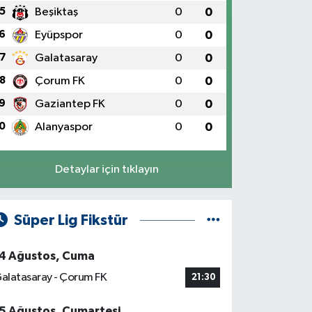
5
Beşiktaş
0
0
6
Eyüpspor
0
0
7
Galatasaray
0
0
8
Çorum FK
0
0
9
Gaziantep FK
0
0
0
Alanyaspor
0
0
Detaylar için tıklayın
Süper Lig Fikstür
4 Ağustos, Cuma
alatasaray - Çorum FK
21:30
5 Ağustos, Cumartesi