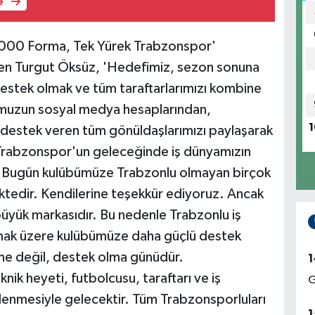
e
.000 Forma, Tek Yürek Trabzonspor'
eden Turgut Öksüz, 'Hedefimiz, sezon sonuna
stek olmak ve tüm taraftarlarımızı kombine
muzun sosyal medya hesaplarından,
1
destek veren tüm gönüldaşlarımızı paylaşarak
Trabzonspor'un geleceğinde iş dünyamızın
 Bugün kulübümüze Trabzonlu olmayan birçok
ktedir. Kendilerine teşekkür ediyoruz. Ancak
büyük markasıdır. Bu nedenle Trabzonlu iş
lmak üzere kulübümüze daha güçlü destek
rme değil, destek olma günüdür.
1
nik heyeti, futbolcusu, taraftarı ve iş
G
lenmesiyle gelecektir. Tüm Trabzonsporluları
1