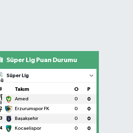
Süper Lig Puan Durumu
Süper Lig
#
Takım
O
P
1
Amed
0
0
2
Erzurumspor FK
0
0
3
Başakşehir
0
0
4
Kocaelispor
0
0