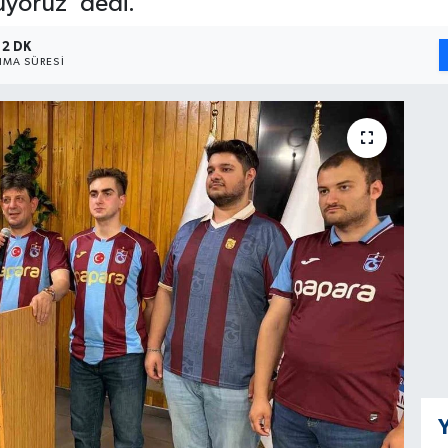
yoruz' dedi.
2 DK
MA SÜRESI
Y