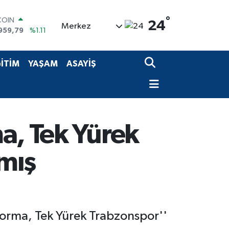
°
LAR
24
Merkez
7436
%0.18
RO
2510
%0.32
RLİN
İTİM
YAŞAM
ASAYİŞ
4811
%0.38
M ALTIN
0.55
%0.03
T100
779
%-14
COIN
a, Tek Yürek
959,79
%1.11
mış
Forma, Tek Yürek Trabzonspor''