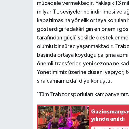
KÜLTÜR SANAT
mücadele vermektedir. Yaklaşık 13 mi
milyar TL seviyelerine indirilmesi ve
MAGAZİN
kapatılmasına yönelik ortaya konulan 
gösterdiği fedakârlığın en önemli gös
Otomobil
tarafından güçlü şekilde desteklenmes
POLİTİKA
olumlu bir süreç yaşanmaktadır. Trabz
başında ortaya koyduğu çalışma azmi
Sağlık
önemli transferler, yeni sezona ne kad
Yönetimimiz üzerine düşeni yapıyor, t
SİYASET
sıra camiamızda' diye konuştu.
SPOR HABERLERİ
'Tüm Trabzonsporluları kampanyamız
TEKNOLOJİ
Gaziosmanpaşa
yılında anıldı
Turizm