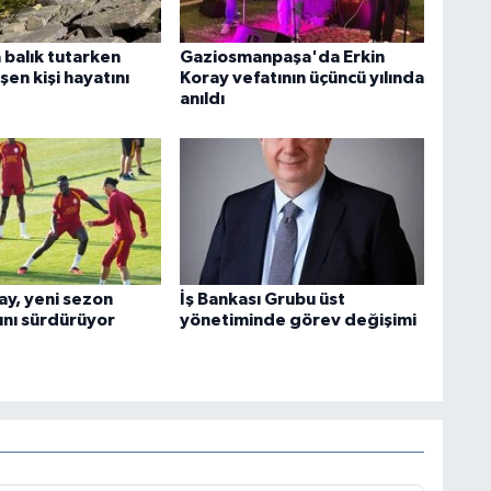
 balık tutarken
Gaziosmanpaşa'da Erkin
en kişi hayatını
Koray vefatının üçüncü yılında
anıldı
ay, yeni sezon
İş Bankası Grubu üst
rını sürdürüyor
yönetiminde görev değişimi