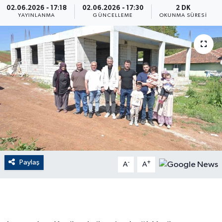
02.06.2026 - 17:18
02.06.2026 - 17:30
2 DK
YAYINLANMA
GÜNCELLEME
OKUNMA SÜRESI
ÇEVRE
Dış Haberler
Dünya
EĞİTİM
EKONOMİ
English News
Paylaş
-
+
A
A
Finans
Flaş Haber
Gayrimenkul