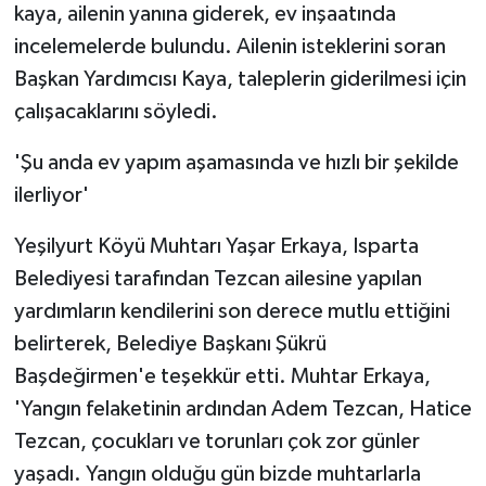
kaya, ailenin yanına giderek, ev inşaatında
ÜLKE GÜNDEMİ
incelemelerde bulundu. Ailenin isteklerini soran
YAŞAM
Başkan Yardımcısı Kaya, taleplerin giderilmesi için
çalışacaklarını söyledi.
YEREL
'Şu anda ev yapım aşamasında ve hızlı bir şekilde
Yerel Haberler
ilerliyor'
Yeşilyurt Köyü Muhtarı Yaşar Erkaya, Isparta
Belediyesi tarafından Tezcan ailesine yapılan
yardımların kendilerini son derece mutlu ettiğini
belirterek, Belediye Başkanı Şükrü
Başdeğirmen'e teşekkür etti. Muhtar Erkaya,
'Yangın felaketinin ardından Adem Tezcan, Hatice
Tezcan, çocukları ve torunları çok zor günler
yaşadı. Yangın olduğu gün bizde muhtarlarla