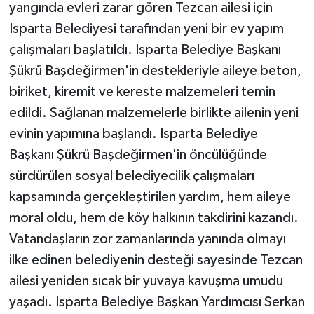
KÜLTÜR SANAT
yangında evleri zarar gören Tezcan ailesi için
Isparta Belediyesi tarafından yeni bir ev yapım
MAGAZİN
çalışmaları başlatıldı. Isparta Belediye Başkanı
Şükrü Başdeğirmen'in destekleriyle aileye beton,
Otomobil
biriket, kiremit ve kereste malzemeleri temin
edildi. Sağlanan malzemelerle birlikte ailenin yeni
POLİTİKA
evinin yapımına başlandı. Isparta Belediye
Sağlık
Başkanı Şükrü Başdeğirmen'in öncülüğünde
sürdürülen sosyal belediyecilik çalışmaları
SİYASET
kapsamında gerçekleştirilen yardım, hem aileye
moral oldu, hem de köy halkının takdirini kazandı.
SPOR HABERLERİ
Vatandaşların zor zamanlarında yanında olmayı
TEKNOLOJİ
ilke edinen belediyenin desteği sayesinde Tezcan
ailesi yeniden sıcak bir yuvaya kavuşma umudu
Turizm
yaşadı. Isparta Belediye Başkan Yardımcısı Serkan