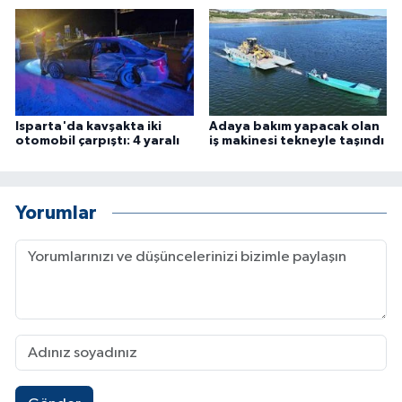
Isparta'da kavşakta iki
Adaya bakım yapacak olan
otomobil çarpıştı: 4 yaralı
iş makinesi tekneyle taşındı
Yorumlar