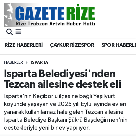
BÖLGEMİZ
Merkez Nöbetçi Eczaneler
SPOR
Merkez Hava Durumu
RİZE HABERLERİ
ÇAYKUR RİZESPOR
SPOR HABERL
Asayiş
Merkez Trafik Yoğunluk Haritası
HABERLER
ISPARTA
Rize Jandarma Komutanlığı
Süper Lig Puan Durumu ve Fikstür
Isparta Belediyesi'nden
Tezcan ailesine destek eli
Bilim Teknoloji
Tüm Manşetler
Isparta'nın Keçiborlu ilçesine bağlı Yeşilyurt
Bölge
Son Dakika Haberleri
köyünde yaşayan ve 2025 yılı Eylül ayında evleri
yanarak kullanılamaz hale gelen Tezcan ailesine
Advertising news
Haber Arşivi
Isparta Belediye Başkanı Şükrü Başdeğirmen'nin
destekleriyle yeni bir ev yapılıyor.
Canlı Maç