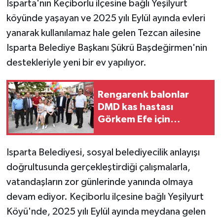
Isparta'nın Keçiborlu ilçesine bağlı Yeşilyurt
köyünde yaşayan ve 2025 yılı Eylül ayında evleri
GENEL
yanarak kullanılamaz hale gelen Tezcan ailesine
Isparta Belediye Başkanı Şükrü Başdeğirmen'nin
GÜNDEM
destekleriyle yeni bir ev yapılıyor.
Güvenlik
Rengarenk balonlar
HABERDE İNSAN
DMD kas hastası
Görkem Efe için
İNSAN
gökyüzüne bırakıldı
İş Dünyası
Isparta Belediyesi, sosyal belediyecilik anlayışı
doğrultusunda gerçekleştirdiği çalışmalarla,
Jandarma
vatandaşların zor günlerinde yanında olmaya
devam ediyor. Keçiborlu ilçesine bağlı Yeşilyurt
Kadın
Köyü'nde, 2025 yılı Eylül ayında meydana gelen