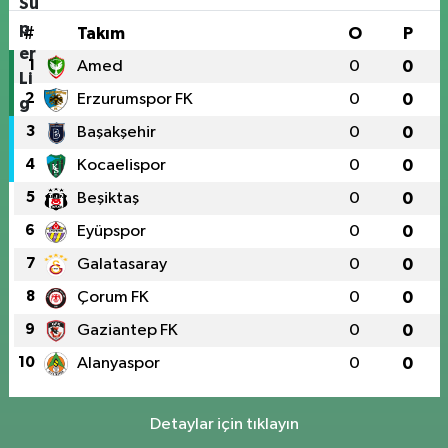
#
Takım
O
P
1
Amed
0
0
2
Erzurumspor FK
0
0
3
Başakşehir
0
0
4
Kocaelispor
0
0
5
Beşiktaş
0
0
6
Eyüpspor
0
0
7
Galatasaray
0
0
8
Çorum FK
0
0
9
Gaziantep FK
0
0
10
Alanyaspor
0
0
Detaylar için tıklayın