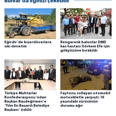
Bunlar da ilginizi çekebilir
Eğirdir'de biçerdöverlere
Rengarenk balonlar DMD
sıkı denetim
kas hastası Görkem Efe için
gökyüzüne bırakıldı
Türkiye Muhtarlar
Faytonu sollayan otomobil
Konfederasyonu'ndan
motosikletle çarpıştı: 16
Başkan Başdeğirmen'e
yaşındaki sürücünün
'Yılın En Başarılı Belediye
durumu ağır
Başkanı' ödülü