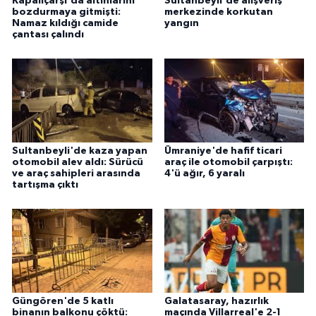
Kapalıçarşı'da altınlarını
Sultanbeyli'de alışveriş
bozdurmaya gitmişti:
merkezinde korkutan
Namaz kıldığı camide
yangın
çantası çalındı
Sultanbeyli'de kaza yapan
Ümraniye'de hafif ticari
otomobil alev aldı: Sürücü
araç ile otomobil çarpıştı:
ve araç sahipleri arasında
4'ü ağır, 6 yaralı
tartışma çıktı
Güngören'de 5 katlı
Galatasaray, hazırlık
binanın balkonu çöktü:
maçında Villarreal'e 2-1