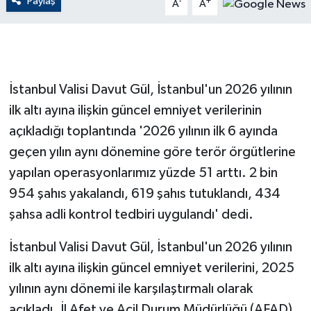
Paylaş
-
+
A
A
GENEL
GÜNDEM
İstanbul Valisi Davut Gül, İstanbul'un 2026 yılının
Güvenlik
ilk altı ayına ilişkin güncel emniyet verilerinin
açıkladığı toplantında '2026 yılının ilk 6 ayında
HABERDE İNSAN
geçen yılın aynı dönemine göre terör örgütlerine
yapılan operasyonlarımız yüzde 51 arttı. 2 bin
İNSAN
954 şahıs yakalandı, 619 şahıs tutuklandı, 434
İş Dünyası
şahsa adli kontrol tedbiri uygulandı' dedi.
Jandarma
İstanbul Valisi Davut Gül, İstanbul'un 2026 yılının
ilk altı ayına ilişkin güncel emniyet verilerini, 2025
Kadın
yılının aynı dönemi ile karşılaştırmalı olarak
açıkladı. İl Afet ve Acil Durum Müdürlüğü (AFAD)