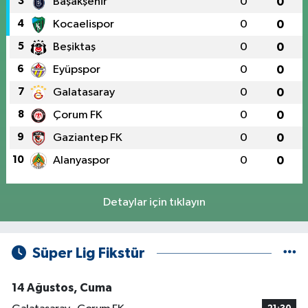
3
Başakşehir
0
0
4
Kocaelispor
0
0
5
Beşiktaş
0
0
6
Eyüpspor
0
0
7
Galatasaray
0
0
8
Çorum FK
0
0
9
Gaziantep FK
0
0
10
Alanyaspor
0
0
Detaylar için tıklayın
Süper Lig Fikstür
14 Ağustos, Cuma