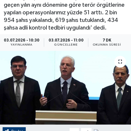
geçen yılın aynı dönemine göre terör örgütlerine
ÇEVRE
yapılan operasyonlarımız yüzde 51 arttı. 2 bin
954 şahıs yakalandı, 619 şahıs tutuklandı, 434
Dış Haberler
şahsa adli kontrol tedbiri uygulandı' dedi.
Dünya
03.07.2026 - 10:30
03.07.2026 - 11:00
7 DK
YAYINLANMA
GÜNCELLEME
OKUNMA SÜRESI
EĞİTİM
EKONOMİ
English News
Finans
Flaş Haber
Gayrimenkul