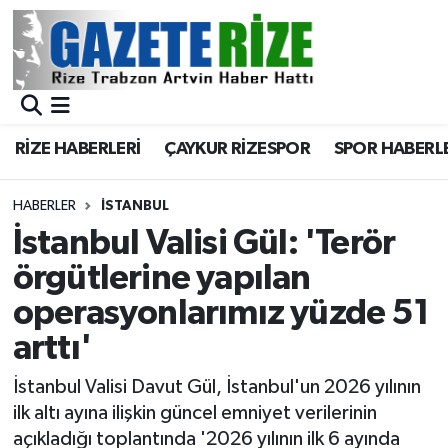
BÖLGEMİZ
Merkez Nöbetçi Eczaneler
SPOR
Merkez Hava Durumu
RİZE HABERLERİ
ÇAYKUR RİZESPOR
SPOR HABERL
Asayiş
Merkez Trafik Yoğunluk Haritası
HABERLER
İSTANBUL
Rize Jandarma Komutanlığı
Süper Lig Puan Durumu ve Fikstür
İstanbul Valisi Gül: 'Terör
örgütlerine yapılan
Bilim Teknoloji
Tüm Manşetler
operasyonlarımız yüzde 51
Bölge
Son Dakika Haberleri
arttı'
Advertising news
Haber Arşivi
İstanbul Valisi Davut Gül, İstanbul'un 2026 yılının
ilk altı ayına ilişkin güncel emniyet verilerinin
Canlı Maç
açıkladığı toplantında '2026 yılının ilk 6 ayında