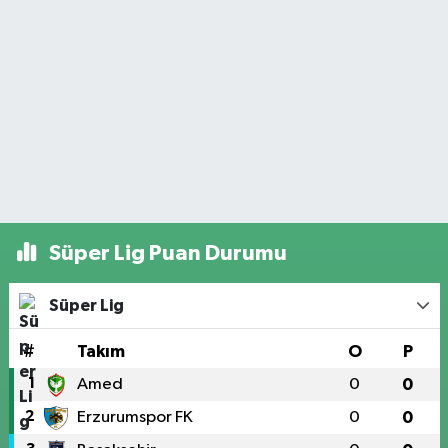
Süper Lig Puan Durumu
Süper Lig
#
Takım
O
P
1
Amed
0
0
2
Erzurumspor FK
0
0