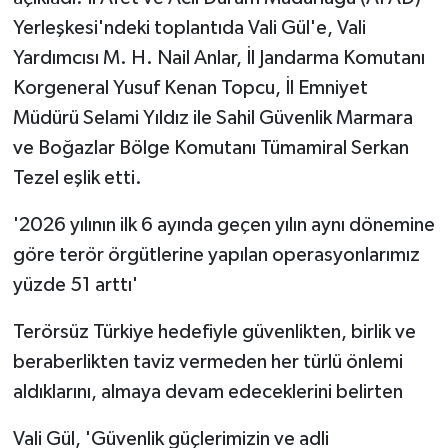
KÜLTÜR SANAT
Yerleşkesi'ndeki toplantıda Vali Gül'e, Vali
Yardımcısı M. H. Nail Anlar, İl Jandarma Komutanı
MAGAZİN
Korgeneral Yusuf Kenan Topcu, İl Emniyet
Otomobil
Müdürü Selami Yıldız ile Sahil Güvenlik Marmara
ve Boğazlar Bölge Komutanı Tümamiral Serkan
POLİTİKA
Tezel eşlik etti.
Sağlık
'2026 yılının ilk 6 ayında geçen yılın aynı dönemine
göre terör örgütlerine yapılan operasyonlarımız
SİYASET
yüzde 51 arttı'
SPOR HABERLERİ
Terörsüz Türkiye hedefiyle güvenlikten, birlik ve
beraberlikten taviz vermeden her türlü önlemi
TEKNOLOJİ
aldıklarını, almaya devam edeceklerini belirten
Turizm
Vali Gül, 'Güvenlik güçlerimizin ve adli