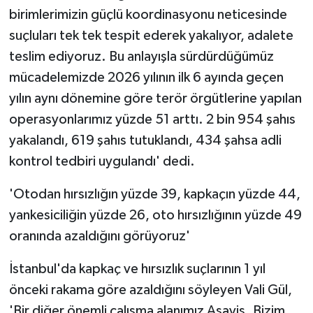
ÜLKE GÜNDEMİ
birimlerimizin güçlü koordinasyonu neticesinde
suçluları tek tek tespit ederek yakalıyor, adalete
YAŞAM
teslim ediyoruz. Bu anlayışla sürdürdüğümüz
mücadelemizde 2026 yılının ilk 6 ayında geçen
YEREL
yılın aynı dönemine göre terör örgütlerine yapılan
operasyonlarımız yüzde 51 arttı. 2 bin 954 şahıs
Yerel Haberler
yakalandı, 619 şahıs tutuklandı, 434 şahsa adli
kontrol tedbiri uygulandı' dedi.
'Otodan hırsızlığın yüzde 39, kapkaçın yüzde 44,
yankesiciliğin yüzde 26, oto hırsızlığının yüzde 49
oranında azaldığını görüyoruz'
İstanbul'da kapkaç ve hırsızlık suçlarının 1 yıl
önceki rakama göre azaldığını söyleyen Vali Gül,
'Bir diğer önemli çalışma alanımız Asayiş. Bizim