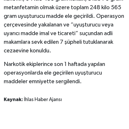
KÜLTÜR SANAT
metanfetamin olmak üzere toplam 248 kilo 565
gram uyuşturucu madde ele geçirildi. Operasyon
MAGAZİN
çerçevesinde yakalanan ve “uyuşturucu veya
Otomobil
uyarıcı madde imal ve ticareti” suçundan adli
makamlara sevk edilen 7 şüpheli tutuklanarak
POLİTİKA
cezaevine konuldu.
Sağlık
Narkotik ekiplerince son 1 haftada yapılan
operasyonlarda ele geçirilen uyuşturucu
SİYASET
maddeler emniyette sergilendi.
SPOR HABERLERİ
Kaynak:
İhlas Haber Ajansı
TEKNOLOJİ
Turizm