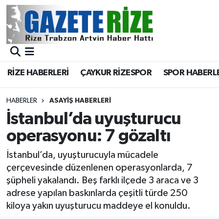
BÖLGEMİZ
Merkez Nöbetçi Eczaneler
SPOR
Merkez Hava Durumu
RİZE HABERLERİ
ÇAYKUR RİZESPOR
SPOR HABERL
Asayiş
Merkez Trafik Yoğunluk Haritası
HABERLER
ASAYIŞ HABERLERI
Rize Jandarma Komutanlığı
Süper Lig Puan Durumu ve Fikstür
İstanbul’da uyuşturucu
operasyonu: 7 gözaltı
Bilim Teknoloji
Tüm Manşetler
İstanbul’da, uyuşturucuyla mücadele
Bölge
Son Dakika Haberleri
çerçevesinde düzenlenen operasyonlarda, 7
şüpheli yakalandı. Beş farklı ilçede 3 araca ve 3
Advertising news
Haber Arşivi
adrese yapılan baskınlarda çeşitli türde 250
kiloya yakın uyuşturucu maddeye el konuldu.
Canlı Maç