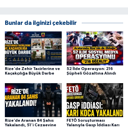
ÜLKE GÜNDEMİ
YAŞAM
Bunlar da ilginizi çekebilir
YEREL
Yerel Haberler
Rize'de Zehir Tacirlerine ve
52 İlde Operasyon: 216
Kaçakçılığa Büyük Darbe
Şüpheli Gözaltına Alındı
Rize’de Aranan 84 Şahıs
FETÖ Soruşturması
Yakalandı, 51’i Cezaevine
Yalanıyla Gasp İddiası Karı