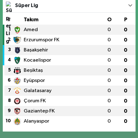
Süper Lig
#
Takım
O
P
1
Amed
0
0
2
Erzurumspor FK
0
0
3
Başakşehir
0
0
4
Kocaelispor
0
0
5
Beşiktaş
0
0
6
Eyüpspor
0
0
7
Galatasaray
0
0
8
Çorum FK
0
0
9
Gaziantep FK
0
0
10
Alanyaspor
0
0