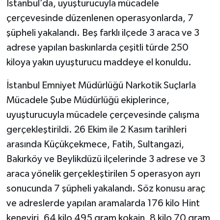
İstanbul’da, uyuşturucuyla mücadele
çerçevesinde düzenlenen operasyonlarda, 7
GENEL
şüpheli yakalandı. Beş farklı ilçede 3 araca ve 3
adrese yapılan baskınlarda çeşitli türde 250
GÜNDEM
kiloya yakın uyuşturucu maddeye el konuldu.
Güvenlik
İstanbul Emniyet Müdürlüğü Narkotik Suçlarla
HABERDE İNSAN
Mücadele Şube Müdürlüğü ekiplerince,
uyuşturucuyla mücadele çerçevesinde çalışma
İNSAN
gerçekleştirildi. 26 Ekim ile 2 Kasım tarihleri
arasında Küçükçekmece, Fatih, Sultangazi,
İş Dünyası
Bakırköy ve Beylikdüzü ilçelerinde 3 adrese ve 3
araca yönelik gerçekleştirilen 5 operasyon ayrı
Jandarma
sonucunda 7 şüpheli yakalandı. Söz konusu araç
Kadın
ve adreslerde yapılan aramalarda 176 kilo Hint
keneviri, 64 kilo 495 gram kokain, 8 kilo 70 gram