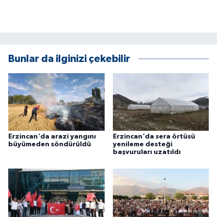
KÜLTÜR SANAT
MAGAZİN
Otomobil
Bunlar da ilginizi çekebilir
POLİTİKA
Sağlık
SİYASET
Erzincan'da arazi yangını
Erzincan'da sera örtüsü
büyümeden söndürüldü
yenileme desteği
SPOR HABERLERİ
başvuruları uzatıldı
TEKNOLOJİ
Turizm