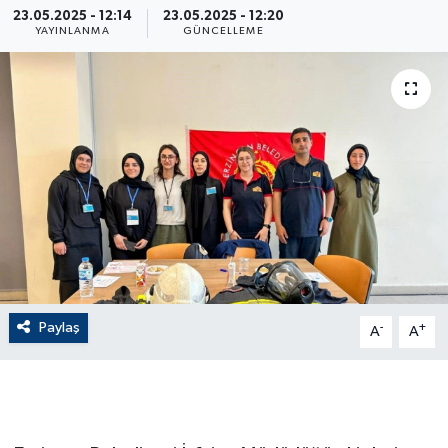
23.05.2025 - 12:14
23.05.2025 - 12:20
YAYINLANMA
GÜNCELLEME
ÇEVRE
Dış Haberler
Dünya
EĞİTİM
EKONOMİ
English News
Paylaş
-
+
A
A
Finans
Flaş Haber
Gayrimenkul