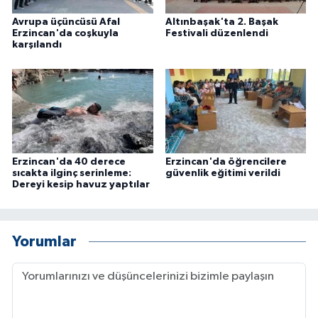
ÜLKE GÜNDEMİ
Avrupa üçüncüsü Afal
Altınbaşak'ta 2. Başak
Erzincan'da coşkuyla
Festivali düzenlendi
karşılandı
YAŞAM
YEREL
Yerel Haberler
Erzincan'da 40 derece
Erzincan'da öğrencilere
sıcakta ilginç serinleme:
güvenlik eğitimi verildi
Dereyi kesip havuz yaptılar
Yorumlar