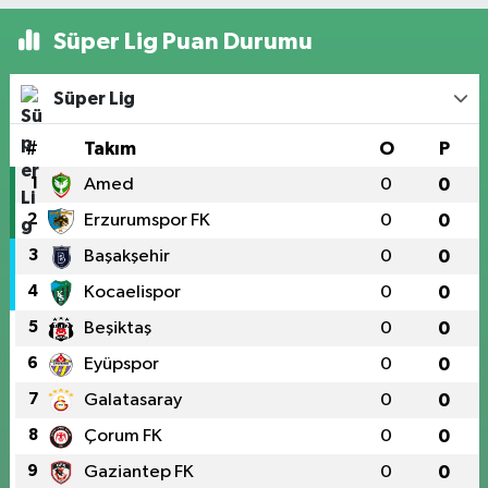
Süper Lig Puan Durumu
Süper Lig
#
Takım
O
P
1
Amed
0
0
2
Erzurumspor FK
0
0
3
Başakşehir
0
0
4
Kocaelispor
0
0
5
Beşiktaş
0
0
6
Eyüpspor
0
0
7
Galatasaray
0
0
8
Çorum FK
0
0
9
Gaziantep FK
0
0