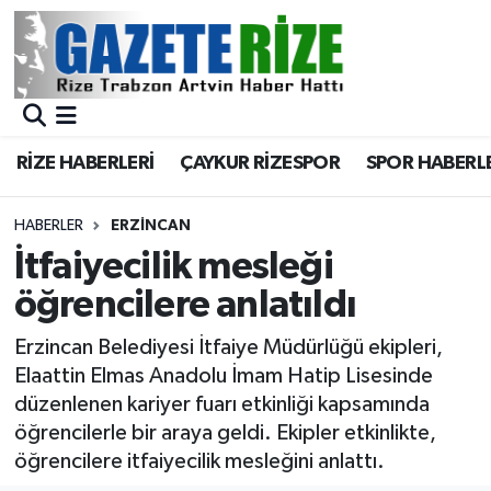
BÖLGEMİZ
Merkez Nöbetçi Eczaneler
SPOR
Merkez Hava Durumu
RİZE HABERLERİ
ÇAYKUR RİZESPOR
SPOR HABERL
Asayiş
Merkez Trafik Yoğunluk Haritası
HABERLER
ERZINCAN
Rize Jandarma Komutanlığı
Süper Lig Puan Durumu ve Fikstür
İtfaiyecilik mesleği
öğrencilere anlatıldı
Bilim Teknoloji
Tüm Manşetler
Erzincan Belediyesi İtfaiye Müdürlüğü ekipleri,
Bölge
Son Dakika Haberleri
Elaattin Elmas Anadolu İmam Hatip Lisesinde
düzenlenen kariyer fuarı etkinliği kapsamında
Advertising news
Haber Arşivi
öğrencilerle bir araya geldi. Ekipler etkinlikte,
öğrencilere itfaiyecilik mesleğini anlattı.
Canlı Maç