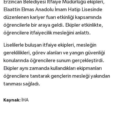
Erzincan Belediyesi İtfaiye Müdürlüğü ekipleri,
Elaattin Elmas Anadolu İmam Hatip Lisesinde
GENEL
düzenlenen kariyer fuarı etkinliği kapsamında
öğrencilerle bir araya geldi. Ekipler etkinlikte,
GÜNDEM
öğrencilere itfaiyecilik mesleğini anlattı.
Güvenlik
Liselilerle buluşan itfaiye ekipleri, mesleğin
HABERDE İNSAN
gereklilikleri, görev alanları ve yangın güvenliği
konularında öğrencilere sunum gerçekleştirdi.
İNSAN
Ekipler aynı zamanda kullandıkları ekipmanları
öğrencilere tanıtarak gençlerin mesleği yakından
İş Dünyası
tanıması sağladı.
Jandarma
Kaynak:
İHA
Kadın