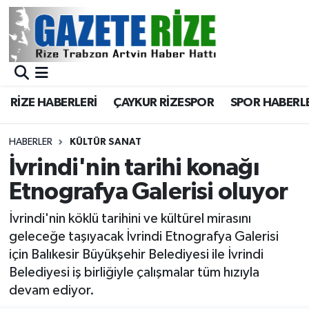
BÖLGEMİZ
Merkez Nöbetçi Eczaneler
SPOR
Merkez Hava Durumu
RİZE HABERLERİ
ÇAYKUR RİZESPOR
SPOR HABERL
Asayiş
Merkez Trafik Yoğunluk Haritası
HABERLER
KÜLTÜR SANAT
Rize Jandarma Komutanlığı
Süper Lig Puan Durumu ve Fikstür
İvrindi'nin tarihi konağı
Etnografya Galerisi oluyor
Bilim Teknoloji
Tüm Manşetler
İvrindi'nin köklü tarihini ve kültürel mirasını
Bölge
Son Dakika Haberleri
geleceğe taşıyacak İvrindi Etnografya Galerisi
için Balıkesir Büyükşehir Belediyesi ile İvrindi
Advertising news
Haber Arşivi
Belediyesi iş birliğiyle çalışmalar tüm hızıyla
devam ediyor.
Canlı Maç