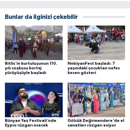
Bunlar da ilginizi çekebilir
Bitlis'in kurtuluşunun 110.
NebiyanFest başladı: 7
yılı coşkusu kortej
yaşındaki çocuktan nefes
yürüyüşüyle başladı
kesen gösteri
Bünyan Yaz Festivali'nde
Gölcük Değirmendere'de el
Eypio rüzgarı esecek
sanatları rüzgarı esiyor