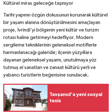
KÜLTÜR SANAT
Kültürel miras geleceğe taşınıyor
MAGAZİN
Tarihi yapının özgün dokusunun korunarak kültürel
bir yaşam alanına dönüştürülmesini amaçlayan
Otomobil
proje, İvrindi'yi bölgenin yeni kültür ve turizm
rotası haline getirmeyi hedefliyor. Modern
POLİTİKA
sergileme tekniklerinin geleneksel motiflerle
harmanlanacağı galeride; ilçenin yüzyıllara
Sağlık
dayanan geleneksel yaşamı, unutulmaya yüz
SİYASET
tutmuş el sanatları ve zanaat kültürü yerli ve
yabancı turistlerin beğenisine sunulacak.
SPOR HABERLERİ
TEKNOLOJİ
Tavşancıl'a yeni sosyal
tesis
Turizm