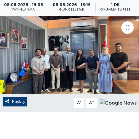
08.06.2026 - 15:08
08.06.2026 - 15:15
1 DK
YAYINLANMA
GÜNCELLEME
OKUNMA SÜRESI
ÇEVRE
Dış Haberler
Dünya
EĞİTİM
EKONOMİ
English News
Paylaş
-
+
A
A
Finans
Flaş Haber
Gayrimenkul