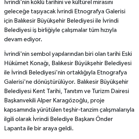
İvrindi'nin köklü tarihini ve kültürel mirasını
geleceğe taşıyacak İvrindi Etnografya Galerisi
GENEL
için Balıkesir Büyükşehir Belediyesi ile İvrindi
Belediyesi iş birliğiyle çalışmalar tüm hızıyla
GÜNDEM
devam ediyor.
Güvenlik
İvrindi'nin sembol yapılarından biri olan tarihi Eski
HABERDE İNSAN
Hükümet Konağı, Balıkesir Büyükşehir Belediyesi
ile İvrindi Belediyesi'nin ortaklığıyla Etnografya
İNSAN
Galerisi'ne dönüştürülüyor. Balıkesir Büyükşehir
Belediyesi Kent Tarihi, Tanıtım ve Turizm Dairesi
İş Dünyası
Başkanvekili Alper Karagözoğlu, proje
kapsamında yürütülen teşhir-tanzim çalışmalarıyla
Jandarma
ilgili olarak İvrindi Belediye Başkanı Önder
Kadın
Lapanta ile bir araya geldi.