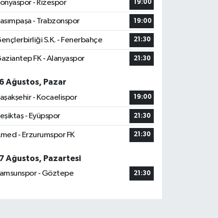
onyaspor - Rizespor
19:00
asımpaşa - Trabzonspor
19:00
ençlerbirliği S.K. - Fenerbahçe
21:30
aziantep FK - Alanyaspor
21:30
6 Ağustos, Pazar
aşakşehir - Kocaelispor
19:00
eşiktaş - Eyüpspor
21:30
med - Erzurumspor FK
21:30
7 Ağustos, Pazartesi
amsunspor - Göztepe
21:30