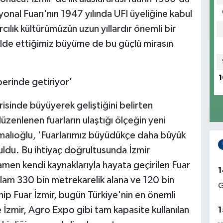
nal Fuarı'nın 1947 yılında UFI üyeliğine kabul
arcılık kültürümüzün uzun yıllardır önemli bir
lde ettiğimiz büyüme de bu güçlü mirasın
1
berinde getiriyor'
çerisinde büyüyerek geliştiğini belirten
üzenlenen fuarların ulaştığı ölçeğin yeni
 Cumalıoğlu, 'Fuarlarımız büyüdükçe daha büyük
uldu. Bu ihtiyaç doğrultusunda İzmir
men kendi kaynaklarıyla hayata geçirilen Fuar
1
plam 330 bin metrekarelik alana ve 120 bin
G
ip Fuar İzmir, bugün Türkiye'nin en önemli
e İzmir, Agro Expo gibi tam kapasite kullanılan
1