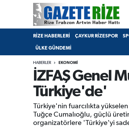
BÖLGEMİZ
Merkez Nöbetçi Eczaneler
RİZE HABERLERİ
ÇAYKUR RİZESPOR
SP
SPOR
Merkez Hava Durumu
ÜLKE GÜNDEMİ
Asayiş
Merkez Trafik Yoğunluk Haritası
HABERLER
EKONOMİ
Rize Jandarma Komutanlığı
Süper Lig Puan Durumu ve Fikstür
İZFAŞ Genel Mü
Bilim Teknoloji
Tüm Manşetler
Türkiye'de'
Bölge
Son Dakika Haberleri
Türkiye'nin fuarcılıkta yükse
Advertising news
Haber Arşivi
Tuğçe Cumalıoğlu, güçlü üretim,
organizatörlere 'Türkiye'yi sad
Canlı Maç