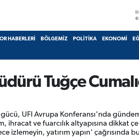
D
4
E
5
S
OR HABERLERİ
BÖLGEMİZ
POLİTİKA
EKONOMİ
EĞ
6
G
6
B
1
B
dürü Tuğçe Cumalıo
6
len gücü, UFI Avrupa Konferansı'nda günd
 ihracat ve fuarcılık altyapısına dikkat çe
ece izlemeyin, yatırım yapın' çağrısında b