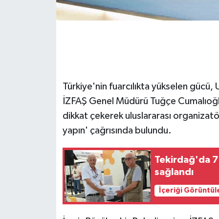
GENEL
GÜNDEM
Güvenlik
Türkiye'nin fuarcılıkta yükselen gücü
HABERDE İNSAN
İZFAŞ Genel Müdürü Tuğçe Cumalıoğlu, 
dikkat çekerek uluslararası organizatö
İNSAN
yapın' çağrısında bulundu.
İş Dünyası
Tekirdağ'da 78
sağlandı
Jandarma
İçeriği Görüntül
Kadın