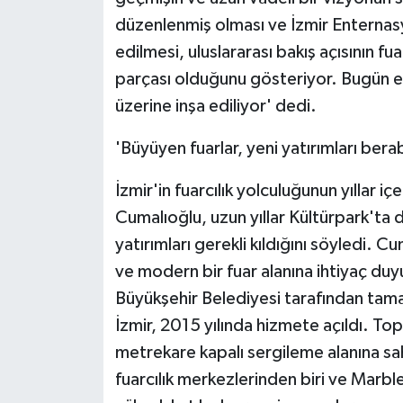
ÜLKE GÜNDEMİ
düzenlenmiş olması ve İzmir Enternasyo
edilmesi, uluslararası bakış açısının fu
YAŞAM
parçası olduğunu gösteriyor. Bugün e
üzerine inşa ediliyor' dedi.
YEREL
'Büyüyen fuarlar, yeni yatırımları bera
Yerel Haberler
İzmir'in fuarcılık yolculuğunun yıllar i
Cumalıoğlu, uzun yıllar Kültürpark'ta d
yatırımları gerekli kıldığını söyledi.
ve modern bir fuar alanına ihtiyaç duy
Büyükşehir Belediyesi tarafından tama
İzmir, 2015 yılında hizmete açıldı. To
metrekare kapalı sergileme alanına sah
fuarcılık merkezlerinden biri ve Marbl