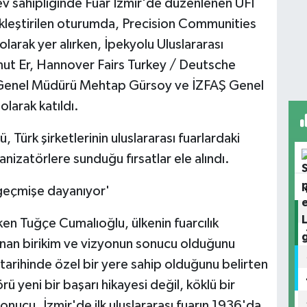
ev sahipliğinde Fuar İzmir'de düzenlenen UFI
leştirilen oturumda, Precision Communities
arak yer alırken, İpekyolu Uluslararası
mut Er, Hannover Fairs Turkey / Deutsche
Genel Müdürü Mehtap Gürsoy ve İZFAŞ Genel
arak katıldı.
 Türk şirketlerinin uluslararası fuarlardaki
ganizatörlere sunduğu fırsatlar ele alındı.
r geçmişe dayanıyor'
eken Tuğçe Cumalıoğlu, ülkenin fuarcılık
yanan birikim ve vizyonun sonucu olduğunu
k tarihinde özel bir yere sahip olduğunu belirten
rü yeni bir başarı hikayesi değil, köklü bir
onucu. İzmir'de ilk uluslararası fuarın 1936'da