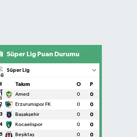
Süper Lig Puan Durumu
Süper Lig
#
Takım
O
P
1
Amed
0
0
2
Erzurumspor FK
0
0
3
Başakşehir
0
0
4
Kocaelispor
0
0
5
Beşiktaş
0
0