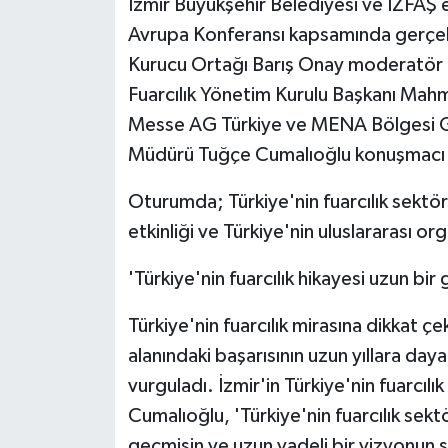
İzmir Büyükşehir Belediyesi ve İZFAŞ 
KÜLTÜR SANAT
Avrupa Konferansı kapsamında gerçek
MAGAZİN
Kurucu Ortağı Barış Onay moderatör ol
Fuarcılık Yönetim Kurulu Başkanı Mah
Otomobil
Messe AG Türkiye ve MENA Bölgesi 
Müdürü Tuğçe Cumalıoğlu konuşmacı ol
POLİTİKA
Oturumda; Türkiye'nin fuarcılık sektörü,
Sağlık
etkinliği ve Türkiye'nin uluslararası or
SİYASET
'Türkiye'nin fuarcılık hikayesi uzun bi
SPOR HABERLERİ
Türkiye'nin fuarcılık mirasına dikkat ç
alanındaki başarısının uzun yıllara da
TEKNOLOJİ
vurguladı. İzmir'in Türkiye'nin fuarcılı
Turizm
Cumalıoğlu, 'Türkiye'nin fuarcılık sektö
geçmişin ve uzun vadeli bir vizyonun s