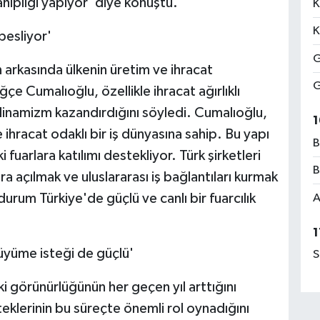
ahipliği yapıyor' diye konuştu.
K
K
besliyor'
G
n arkasında ülkenin üretim ve ihracat
G
e Cumalıoğlu, özellikle ihracat ağırlıklı
dinamizm kazandırdığını söyledi. Cumalıoğlu,
1
 ihracat odaklı bir iş dünyasına sahip. Bu yapı
B
fuarlara katılımı destekliyor. Türk şirketleri
B
a açılmak ve uluslararası iş bağlantıları kurmak
u durum Türkiye'de güçlü ve canlı bir fuarcılık
A
1
büyüme isteği de güçlü'
S
aki görünürlüğünün her geçen yıl arttığını
klerinin bu süreçte önemli rol oynadığını