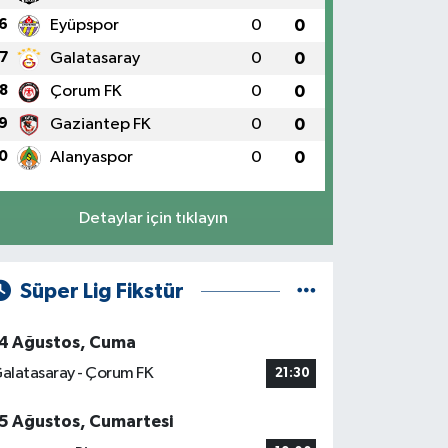
6
Eyüpspor
0
0
7
Galatasaray
0
0
8
Çorum FK
0
0
9
Gaziantep FK
0
0
0
Alanyaspor
0
0
Detaylar için tıklayın
Süper Lig Fikstür
4 Ağustos, Cuma
alatasaray - Çorum FK
21:30
5 Ağustos, Cumartesi