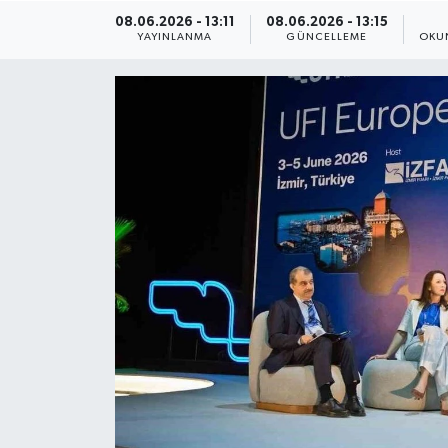
08.06.2026 - 13:11
08.06.2026 - 13:15
ÇEVRE
YAYINLANMA
GÜNCELLEME
OKU
Dış Haberler
Dünya
EĞİTİM
EKONOMİ
English News
Finans
Flaş Haber
Gayrimenkul