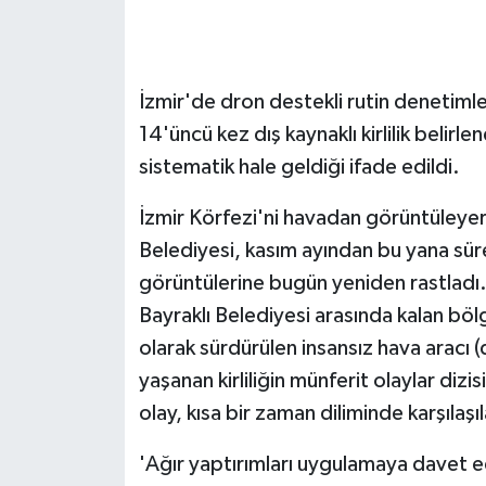
GENEL
İzmir'de dron destekli rutin denetiml
GÜNDEM
14'üncü kez dış kaynaklı kirlilik belirlen
Güvenlik
sistematik hale geldiği ifade edildi.
HABERDE İNSAN
İzmir Körfezi'ni havadan görüntüleyer
Belediyesi, kasım ayından bu yana sürekl
İNSAN
görüntülerine bugün yeniden rastladı.
Bayraklı Belediyesi arasında kalan bölge 
İş Dünyası
olarak sürdürülen insansız hava aracı 
yaşanan kirliliğin münferit olaylar dizi
Jandarma
olay, kısa bir zaman diliminde karşılaşı
Kadın
'Ağır yaptırımları uygulamaya davet e