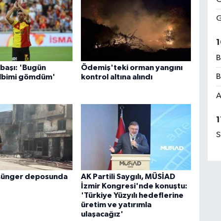
G
1
B
ybaşı: 'Bugün
Ödemiş'teki orman yangını
B
albimi gömdüm'
kontrol altına alındı
A
1
S
 sünger deposunda
AK Partili Saygılı, MÜSİAD
İzmir Kongresi'nde konuştu:
'Türkiye Yüzyılı hedeflerine
üretim ve yatırımla
ulaşacağız'