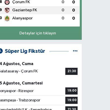
8
Çorum FK
0
0
9
Gaziantep FK
0
0
0
Alanyaspor
0
0
Detaylar için tıklayın
Süper Lig Fikstür
4 Ağustos, Cuma
alatasaray - Çorum FK
21:30
5 Ağustos, Cumartesi
onyaspor - Rizespor
19:00
asımpaşa - Trabzonspor
19:00
ençlerbirliği S.K. - Fenerbahçe
21:30