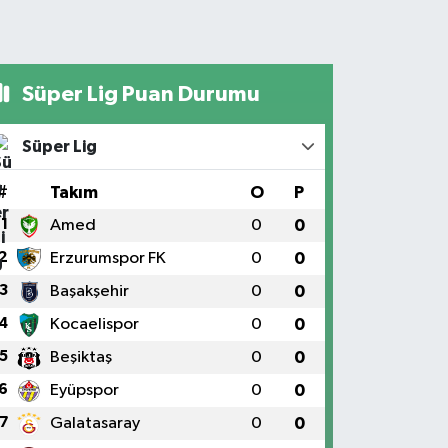
Süper Lig Puan Durumu
Süper Lig
#
Takım
O
P
1
Amed
0
0
2
Erzurumspor FK
0
0
3
Başakşehir
0
0
4
Kocaelispor
0
0
5
Beşiktaş
0
0
6
Eyüpspor
0
0
7
Galatasaray
0
0