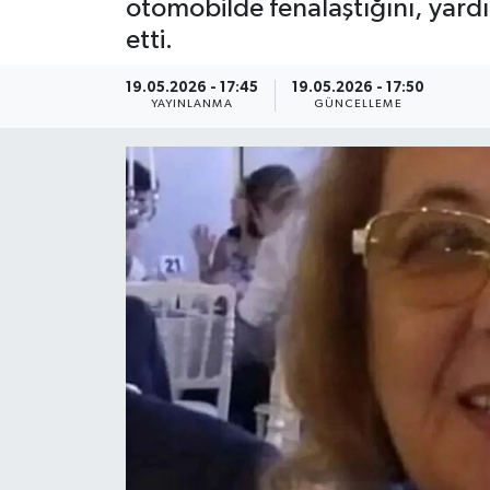
otomobilde fenalaştığını, yardı
etti.
ÇEVRE
19.05.2026 - 17:45
19.05.2026 - 17:50
Dış Haberler
YAYINLANMA
GÜNCELLEME
Dünya
EĞİTİM
EKONOMİ
English News
Finans
Flaş Haber
Gayrimenkul