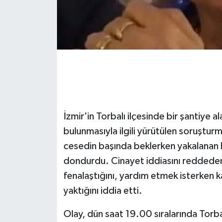
GENEL
GÜNDEM
Güvenlik
HABERDE İNSAN
İzmir'in Torbalı ilçesinde bir şantiye 
İNSAN
bulunmasıyla ilgili yürütülen soruştur
cesedin başında beklerken yakalanan ka
İş Dünyası
dondurdu. Cinayet iddiasını reddeden
Jandarma
fenalaştığını, yardım etmek isterken 
yaktığını iddia etti.
Kadın
Olay, dün saat 19.00 sıralarında Torba