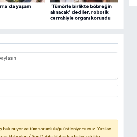
erra'da yaşam
'Tümörle birlikte böbreğin
alınacak' dediler, robotik
cerrahiyle organı korundu
ş bulunuyor ve tüm sorumluluğu üstleniyorsunuz. Yazılan
or Haberleri / Son Dakika Haberleri hiçbir şekilde