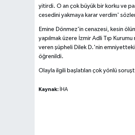
ÜLKE GÜNDEMİ
yitirdi. O an çok büyük bir korku ve 
cesedini yakmaya karar verdim' sözleriy
YAŞAM
Emine Dönmez'in cenazesi, kesin ölü
YEREL
yapılmak üzere İzmir Adli Tıp Kurumu 
veren şüpheli Dilek D.'nin emniyettek
Yerel Haberler
öğrenildi.
Olayla ilgili başlatılan çok yönlü soruş
Kaynak:
İHA