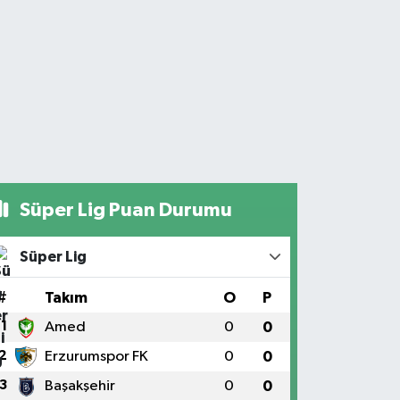
Süper Lig Puan Durumu
Süper Lig
#
Takım
O
P
1
Amed
0
0
2
Erzurumspor FK
0
0
3
Başakşehir
0
0