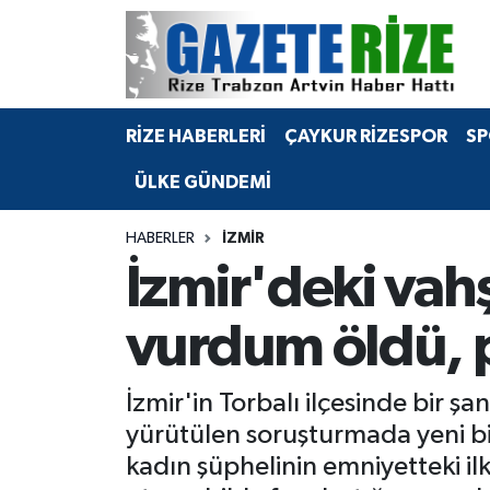
BÖLGEMİZ
Merkez Nöbetçi Eczaneler
RİZE HABERLERİ
ÇAYKUR RİZESPOR
SP
SPOR
Merkez Hava Durumu
ÜLKE GÜNDEMİ
Asayiş
Merkez Trafik Yoğunluk Haritası
HABERLER
İZMIR
Rize Jandarma Komutanlığı
Süper Lig Puan Durumu ve Fikstür
İzmir'deki vah
Bilim Teknoloji
Tüm Manşetler
vurdum öldü, p
Bölge
Son Dakika Haberleri
İzmir'in Torbalı ilçesinde bir ş
Advertising news
Haber Arşivi
yürütülen soruşturmada yeni bi
kadın şüphelinin emniyetteki il
Canlı Maç