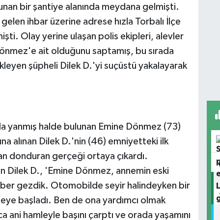
lunan bir şantiye alanında meydana gelmişti.
gelen ihbar üzerine adrese hızla Torbalı İlçe
ti. Olay yerine ulaşan polis ekipleri, alevler
Dönmez'e ait olduğunu saptamış, bu sırada
eyen şüpheli Dilek D.'yi suçüstü yakalayarak
nda yanmış halde bulunan Emine Dönmez (73)
na alınan Dilek D.'nin (46) emniyetteki ilk
 kan donduran gerçeği ortaya çıkardı.
n Dilek D., 'Emine Dönmez, annemin eski
aber gezdik. Otomobilde seyir halindeyken bir
meye başladı. Ben de ona yardımcı olmak
ca ani hamleyle başını çarptı ve orada yaşamını