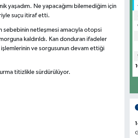
panik yaşadım. Ne yapacağımı bilemediğim için
le suçu itiraf etti.
m sebebinin netleşmesi amacıyla otopsi
morguna kaldırıldı. Kan donduran ifadeler
i işlemlerinin ve sorgusunun devam ettiği
1
turma titizlikle sürdürülüyor.
1
G