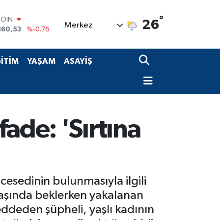
COIN
360,53
%-0.76
°
26
Merkez
LAR
7069
%0.17
RO
0265
%0.01
İTİM
YAŞAM
ASAYİŞ
RLİN
1897
%0.02
M ALTIN
4.81
%1.44
T100
887
%64
ade: 'Sırtına
cesedinin bulunmasıyla ilgili
başında beklerken yakalanan
eddeden şüpheli, yaşlı kadının