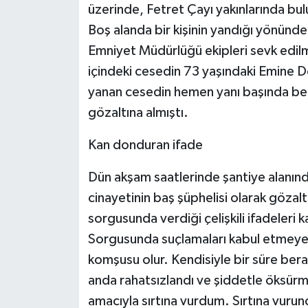
KÜLTÜR SANAT
üzerinde, Fetret Çayı yakınlarında bu
Boş alanda bir kişinin yandığı yönünde 
MAGAZİN
Emniyet Müdürlüğü ekipleri sevk edilmiş
içindeki cesedin 73 yaşındaki Emine 
Otomobil
yanan cesedin hemen yanı başında bekl
POLİTİKA
gözaltına almıştı.
Kan donduran ifade
Sağlık
Dün akşam saatlerinde şantiye alanı
SİYASET
cinayetinin baş şüphelisi olarak gözaltı
SPOR HABERLERİ
sorgusunda verdiği çelişkili ifadeleri
Sorgusunda suçlamaları kabul etmeye
TEKNOLOJİ
komşusu olur. Kendisiyle bir süre ber
anda rahatsızlandı ve şiddetle öksür
Turizm
amacıyla sırtına vurdum. Sırtına vurun