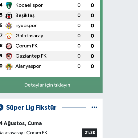
4
Kocaelispor
0
0
5
Beşiktaş
0
0
6
Eyüpspor
0
0
7
Galatasaray
0
0
8
Çorum FK
0
0
9
Gaziantep FK
0
0
0
Alanyaspor
0
0
Detaylar için tıklayın
Süper Lig Fikstür
4 Ağustos, Cuma
alatasaray - Çorum FK
21:30