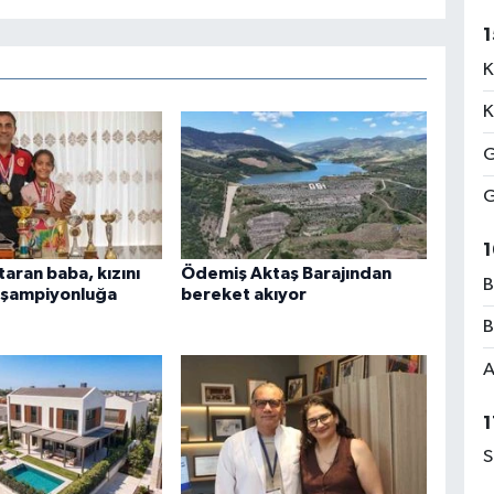
1
K
K
G
G
1
aran baba, kızını
Ödemiş Aktaş Barajından
B
 şampiyonluğa
bereket akıyor
B
A
1
S