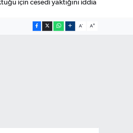
uğu için cesedi yaktığını iddia
-
+
A
A