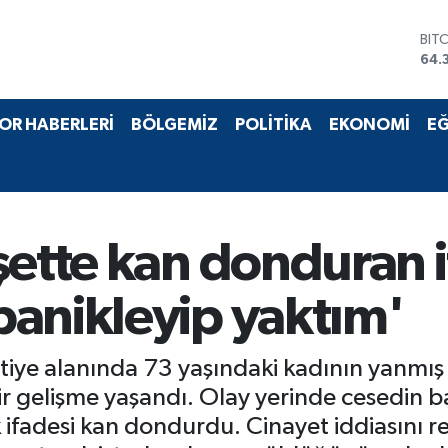
BIT
64.
DO
47,
EU
55,
OR HABERLERİ
BÖLGEMİZ
POLİTİKA
EKONOMİ
EĞ
STE
64,
GRA
657
BİS
13.
şette kan donduran if
anikleyip yaktım'
antiye alanında 73 yaşındaki kadının yanmış 
r gelişme yaşandı. Olay yerinde cesedin 
k ifadesi kan dondurdu. Cinayet iddiasını r