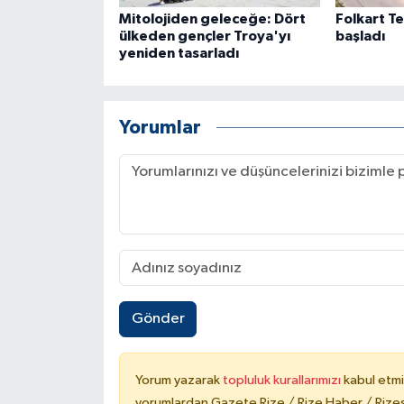
Mitolojiden geleceğe: Dört
Folkart T
ülkeden gençler Troya'yı
başladı
yeniden tasarladı
Yorumlar
Gönder
Yorum yazarak
topluluk kurallarımızı
kabul etmi
yorumlardan Gazete Rize / Rize Haber / Rizesp