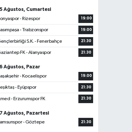
5 Ağustos, Cumartesi
onyaspor - Rizespor
19:00
asımpaşa - Trabzonspor
19:00
ençlerbirliği S.K. - Fenerbahçe
21:30
aziantep FK - Alanyaspor
21:30
6 Ağustos, Pazar
aşakşehir - Kocaelispor
19:00
eşiktaş - Eyüpspor
21:30
med - Erzurumspor FK
21:30
7 Ağustos, Pazartesi
amsunspor - Göztepe
21:30