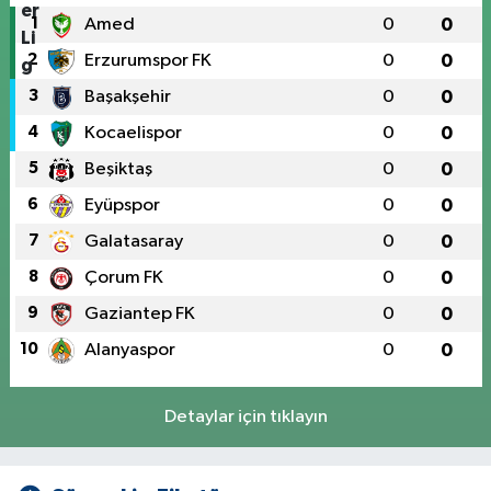
1
Amed
0
0
2
Erzurumspor FK
0
0
3
Başakşehir
0
0
4
Kocaelispor
0
0
5
Beşiktaş
0
0
6
Eyüpspor
0
0
7
Galatasaray
0
0
8
Çorum FK
0
0
9
Gaziantep FK
0
0
10
Alanyaspor
0
0
Detaylar için tıklayın