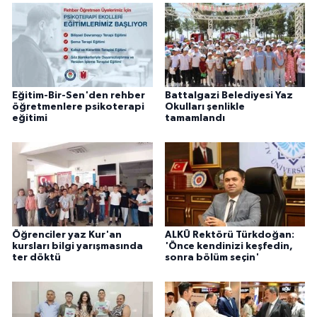
Eğitim-Bir-Sen'den rehber
Battalgazi Belediyesi Yaz
öğretmenlere psikoterapi
Okulları şenlikle
eğitimi
tamamlandı
Öğrenciler yaz Kur'an
ALKÜ Rektörü Türkdoğan:
kursları bilgi yarışmasında
'Önce kendinizi keşfedin,
ter döktü
sonra bölüm seçin'