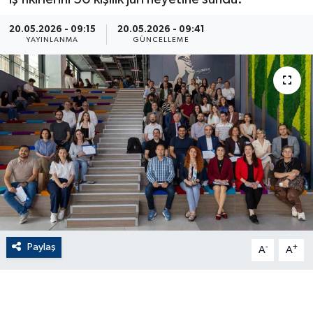
ÇEVRE
20.05.2026 - 09:15
20.05.2026 - 09:41
YAYINLANMA
GÜNCELLEME
Dış Haberler
Dünya
EĞİTİM
EKONOMİ
English News
Finans
Paylaş
-
+
A
A
Flaş Haber
Gayrimenkul