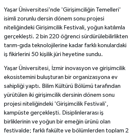
Yaşar Üniversitesi'nde 'Girişimciliğin Temelleri'
GENEL
isimli zorunlu dersin dönem sonu projesi
niteliğindeki Girişimcilik Festivali, yoğun katılımla
GÜNDEM
gerçekleşti. 2 bin 220 öğrenci sürdürülebilirlikten
Güvenlik
tarım-gıda teknolojilerine kadar farklı konulardaki
iş fikirlerini 50 kişilik jüri heyetine sundu.
HABERDE İNSAN
Yaşar Üniversitesi, İzmir inovasyon ve girişimcilik
İNSAN
ekosistemini buluşturan bir organizasyona ev
sahipliği yaptı. Bilim Kültürü Bölümü tarafından
İş Dünyası
yürütülen iki girişimcilik dersinin dönem sonu
projesi niteliğindeki 'Girişimcilik Festivali',
Jandarma
kampüste gerçekleşti. Disiplinlerarası iş
Kadın
birliklerinin ve yoğun bir emeğin ürünü olan
festivalde; farklı fakülte ve bölümlerden toplam 2