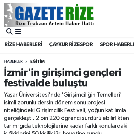
BÖLGEMİZ
Merkez Nöbetçi Eczaneler
SPOR
Merkez Hava Durumu
RİZE HABERLERİ
ÇAYKUR RİZESPOR
SPOR HABERL
Asayiş
Merkez Trafik Yoğunluk Haritası
HABERLER
EĞİTİM
Rize Jandarma Komutanlığı
Süper Lig Puan Durumu ve Fikstür
İzmir'in girişimci gençleri
festivalde buluştu
Bilim Teknoloji
Tüm Manşetler
Yaşar Üniversitesi'nde 'Girişimciliğin Temelleri'
Bölge
Son Dakika Haberleri
isimli zorunlu dersin dönem sonu projesi
niteliğindeki Girişimcilik Festivali, yoğun katılımla
Advertising news
Haber Arşivi
gerçekleşti. 2 bin 220 öğrenci sürdürülebilirlikten
tarım-gıda teknolojilerine kadar farklı konulardaki
Canlı Maç
iş fikirlerini 50 kişilik jüri heyetine sundu.