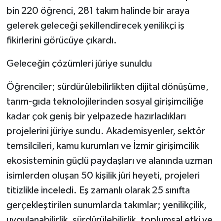
KÜLTÜR SANAT
bin 220 öğrenci, 281 takım halinde bir araya
gelerek geleceği şekillendirecek yenilikçi iş
MAGAZİN
fikirlerini görücüye çıkardı.
Otomobil
Geleceğin çözümleri jüriye sunuldu
POLİTİKA
Öğrenciler; sürdürülebilirlikten dijital dönüşüme,
tarım-gıda teknolojilerinden sosyal girişimciliğe
Sağlık
kadar çok geniş bir yelpazede hazırladıkları
SİYASET
projelerini jüriye sundu. Akademisyenler, sektör
temsilcileri, kamu kurumları ve İzmir girişimcilik
SPOR HABERLERİ
ekosisteminin güçlü paydaşları ve alanında uzman
isimlerden oluşan 50 kişilik jüri heyeti, projeleri
TEKNOLOJİ
titizlikle inceledi. Eş zamanlı olarak 25 sınıfta
gerçekleştirilen sunumlarda takımlar; yenilikçilik,
Turizm
uygulanabilirlik, sürdürülebilirlik, toplumsal etki ve