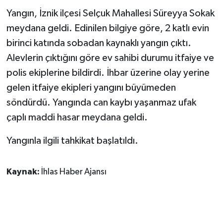
Yangın, İznik ilçesi Selçuk Mahallesi Süreyya Sokak
GENEL
meydana geldi. Edinilen bilgiye göre, 2 katlı evin
birinci katında sobadan kaynaklı yangın çıktı.
GÜNDEM
Alevlerin çıktığını göre ev sahibi durumu itfaiye ve
polis ekiplerine bildirdi. İhbar üzerine olay yerine
Güvenlik
gelen itfaiye ekipleri yangını büyümeden
HABERDE İNSAN
söndürdü. Yangında can kaybı yaşanmaz ufak
çaplı maddi hasar meydana geldi.
İNSAN
Yangınla ilgili tahkikat başlatıldı.
İş Dünyası
Kaynak:
İhlas Haber Ajansı
Jandarma
Kadın