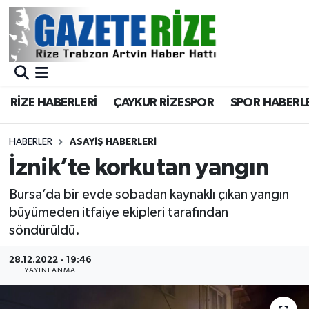
BÖLGEMİZ
Merkez Nöbetçi Eczaneler
SPOR
Merkez Hava Durumu
RİZE HABERLERİ
ÇAYKUR RİZESPOR
SPOR HABERL
Asayiş
Merkez Trafik Yoğunluk Haritası
HABERLER
ASAYIŞ HABERLERI
Rize Jandarma Komutanlığı
Süper Lig Puan Durumu ve Fikstür
İznik’te korkutan yangın
Bilim Teknoloji
Tüm Manşetler
Bursa’da bir evde sobadan kaynaklı çıkan yangın
büyümeden itfaiye ekipleri tarafından
Bölge
Son Dakika Haberleri
söndürüldü.
28.12.2022 - 19:46
Advertising news
Haber Arşivi
YAYINLANMA
Canlı Maç