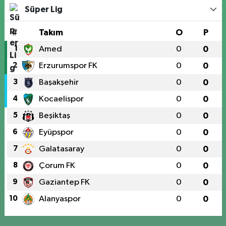
Süper Lig
#
Takım
O
P
1
Amed
0
0
2
Erzurumspor FK
0
0
3
Başakşehir
0
0
4
Kocaelispor
0
0
5
Beşiktaş
0
0
6
Eyüpspor
0
0
7
Galatasaray
0
0
8
Çorum FK
0
0
9
Gaziantep FK
0
0
10
Alanyaspor
0
0