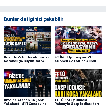
KÜLTÜR SANAT
MAGAZİN
Bunlar da ilginizi çekebilir
Otomobil
POLİTİKA
Sağlık
Rize'de Zehir Tacirlerine ve
52 İlde Operasyon: 216
Kaçakçılığa Büyük Darbe
Şüpheli Gözaltına Alındı
SİYASET
SPOR HABERLERİ
TEKNOLOJİ
Turizm
Rize’de Aranan 84 Şahıs
FETÖ Soruşturması
Yakalandı, 51’i Cezaevine
Yalanıyla Gasp İddiası Karı