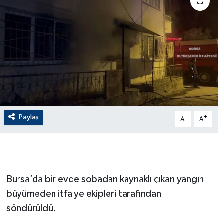
ÇEVRE
Dış Haberler
Dünya
EĞİTİM
EKONOMİ
Paylaş
-
+
A
A
English News
Finans
Bursa’da bir evde sobadan kaynaklı çıkan yangın
Flaş Haber
büyümeden itfaiye ekipleri tarafından
söndürüldü.
Gayrimenkul