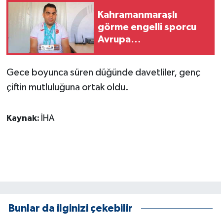
ÜLKE GÜNDEMİ
Kahramanmaraşlı
görme engelli sporcu
YAŞAM
Avrupa
Şampiyonası'ndan 4
YEREL
madalyayla döndü
Gece boyunca süren düğünde davetliler, genç
Yerel Haberler
çiftin mutluluğuna ortak oldu.
Kaynak:
İHA
Bunlar da ilginizi çekebilir