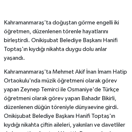
GENEL
Kahramanmaraş'ta doğuştan görme engelli iki
GÜNDEM
öğretmen, düzenlenen törenle hayatlarını
birleştirdi. Onikişubat Belediye Başkanı Hanifi
Güvenlik
Toptaş'ın kıydığı nikahta duygu dolu anlar
yaşandı.
HABERDE İNSAN
Kahramanmaraş'ta Mehmet Akif İnan İmam Hatip
İNSAN
Ortaokulu'nda müzik öğretmeni olarak görev
İş Dünyası
yapan Zeynep Temirci ile Osmaniye'de Türkçe
öğretmeni olarak görev yapan Bahadır Bikirli,
Jandarma
düzenlenen düğün töreniyle dünyaevine girdi.
Onikişubat Belediye Başkanı Hanifi Toptaş'ın
Kadın
kıydığı nikahta çiftin aileleri, yakınları ve davetliler