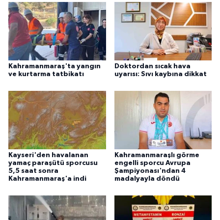
Kahramanmaraş'ta yangın
Doktordan sıcak hava
ve kurtarma tatbikatı
uyarısı: Sıvı kaybına dikkat
Kayseri'den havalanan
Kahramanmaraşlı görme
yamaç paraşütü sporcusu
engelli sporcu Avrupa
5,5 saat sonra
Şampiyonası'ndan 4
Kahramanmaraş'a indi
madalyayla döndü