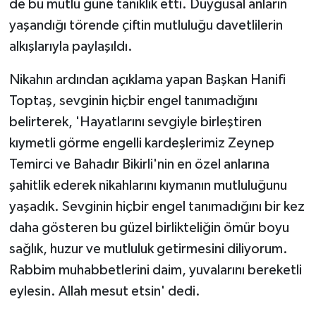
de bu mutlu güne tanıklık etti. Duygusal anların
KÜLTÜR SANAT
yaşandığı törende çiftin mutluluğu davetlilerin
MAGAZİN
alkışlarıyla paylaşıldı.
Otomobil
Nikahın ardından açıklama yapan Başkan Hanifi
Toptaş, sevginin hiçbir engel tanımadığını
POLİTİKA
belirterek, 'Hayatlarını sevgiyle birleştiren
kıymetli görme engelli kardeşlerimiz Zeynep
Sağlık
Temirci ve Bahadır Bikirli'nin en özel anlarına
şahitlik ederek nikahlarını kıymanın mutluluğunu
SİYASET
yaşadık. Sevginin hiçbir engel tanımadığını bir kez
SPOR HABERLERİ
daha gösteren bu güzel birlikteliğin ömür boyu
sağlık, huzur ve mutluluk getirmesini diliyorum.
TEKNOLOJİ
Rabbim muhabbetlerini daim, yuvalarını bereketli
eylesin. Allah mesut etsin' dedi.
Turizm