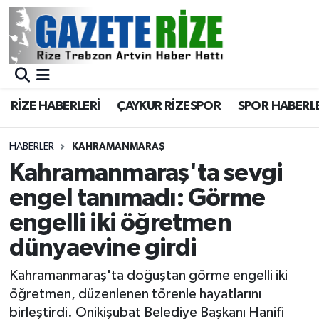
BÖLGEMİZ
Merkez Nöbetçi Eczaneler
SPOR
Merkez Hava Durumu
RİZE HABERLERİ
ÇAYKUR RİZESPOR
SPOR HABERL
Asayiş
Merkez Trafik Yoğunluk Haritası
HABERLER
KAHRAMANMARAŞ
Rize Jandarma Komutanlığı
Süper Lig Puan Durumu ve Fikstür
Kahramanmaraş'ta sevgi
engel tanımadı: Görme
Bilim Teknoloji
Tüm Manşetler
engelli iki öğretmen
Bölge
Son Dakika Haberleri
dünyaevine girdi
Advertising news
Haber Arşivi
Kahramanmaraş'ta doğuştan görme engelli iki
öğretmen, düzenlenen törenle hayatlarını
Canlı Maç
birleştirdi. Onikişubat Belediye Başkanı Hanifi