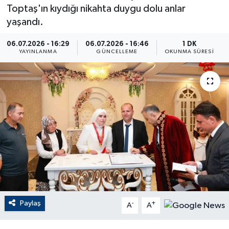
Toptaş'ın kıydığı nikahta duygu dolu anlar
ÇEVRE
yaşandı.
Dış Haberler
06.07.2026 - 16:29
06.07.2026 - 16:46
1 DK
YAYINLANMA
GÜNCELLEME
OKUNMA SÜRESI
Dünya
EĞİTİM
EKONOMİ
English News
Finans
Flaş Haber
Paylaş
-
+
A
A
Gayrimenkul