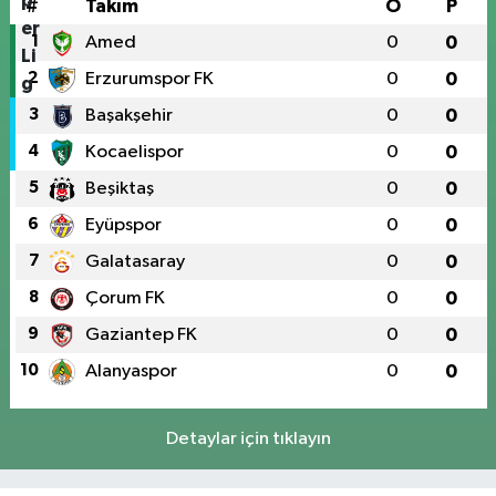
#
Takım
O
P
1
Amed
0
0
2
Erzurumspor FK
0
0
3
Başakşehir
0
0
4
Kocaelispor
0
0
5
Beşiktaş
0
0
6
Eyüpspor
0
0
7
Galatasaray
0
0
8
Çorum FK
0
0
9
Gaziantep FK
0
0
10
Alanyaspor
0
0
Detaylar için tıklayın