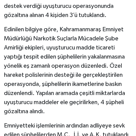
destek verdiği uyuşturucu operasyonunda
GENEL
gözaltına alınan 4 kişiden 3’ü tutuklandı.
Edinilen bilgiye göre, Kahramanmaraş Emniyet
GÜNDEM
Müdürlüğü Narkotik Suçlarla Mücadele Şube
Güvenlik
Amirliği ekipleri, uyuşturucu madde ticareti
yaptığı tespit edilen şüphelilerin yakalanmasına
HABERDE İNSAN
yönelik eş zamanlı operasyon düzenledi. Özel
hareket polislerinin desteği ile gerçekleştirilen
İNSAN
operasyonda, şüphelilerin ikametlerine baskın
İş Dünyası
düzenlendi. Yapılan aramada çeşitli miktarlarda
uyuşturucu maddeler ele geçirilirken, 4 şüpheli
Jandarma
gözaltına alındı.
Kadın
Emniyetteki işlemlerinin ardından adliyeye sevk
edilen şüphelilerden M.C., İ.İ. ve A.K. tutuklandı,