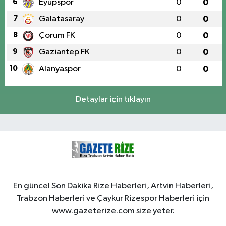
6
Eyüpspor
0
0
7
Galatasaray
0
0
8
Çorum FK
0
0
9
Gaziantep FK
0
0
10
Alanyaspor
0
0
Detaylar için tıklayın
En güncel Son Dakika Rize Haberleri, Artvin Haberleri,
Trabzon Haberleri ve Çaykur Rizespor Haberleri için
www.gazeterize.com size yeter.