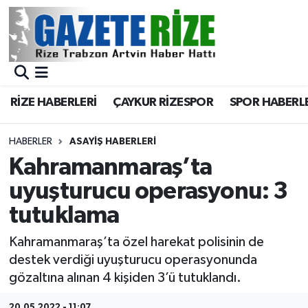
BÖLGEMİZ
Merkez Nöbetçi Eczaneler
SPOR
Merkez Hava Durumu
RİZE HABERLERİ
ÇAYKUR RİZESPOR
SPOR HABERL
Asayiş
Merkez Trafik Yoğunluk Haritası
HABERLER
ASAYIŞ HABERLERI
Rize Jandarma Komutanlığı
Süper Lig Puan Durumu ve Fikstür
Kahramanmaraş’ta
uyuşturucu operasyonu: 3
Bilim Teknoloji
Tüm Manşetler
tutuklama
Bölge
Son Dakika Haberleri
Kahramanmaraş’ta özel harekat polisinin de
destek verdiği uyuşturucu operasyonunda
Advertising news
Haber Arşivi
gözaltına alınan 4 kişiden 3’ü tutuklandı.
Canlı Maç
20.05.2022 - 11:07