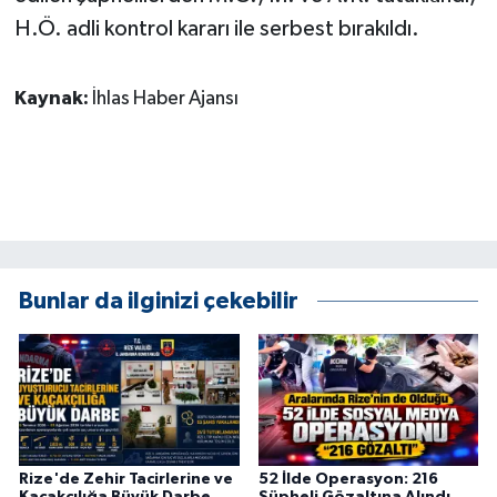
KÜLTÜR SANAT
H.Ö. adli kontrol kararı ile serbest bırakıldı.
MAGAZİN
Kaynak:
İhlas Haber Ajansı
Otomobil
POLİTİKA
Sağlık
SİYASET
Bunlar da ilginizi çekebilir
SPOR HABERLERİ
TEKNOLOJİ
Turizm
Rize'de Zehir Tacirlerine ve
52 İlde Operasyon: 216