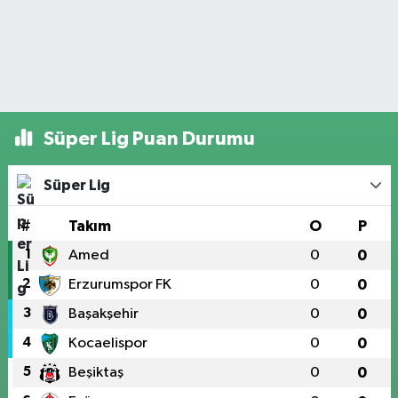
Süper Lig Puan Durumu
Süper Lig
#
Takım
O
P
1
Amed
0
0
2
Erzurumspor FK
0
0
3
Başakşehir
0
0
4
Kocaelispor
0
0
5
Beşiktaş
0
0