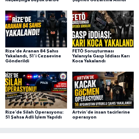
Kaçakçılığa Büyük Darbe
Şüpheli Gözaltına Alındı
ÜLKE GÜNDEMİ
YAŞAM
YEREL
Rize’de Aranan 84 Şahıs
FETÖ Soruşturması
Yerel Haberler
Yakalandı, 51’i Cezaevine
Yalanıyla Gasp İddiası Karı
Gönderildi
Koca Yakalandı
Rize’de Silah Operasyonu:
Artvin'de insan tacirlerine
51 Şahsa Adli İşlem Yapıldı
operasyon