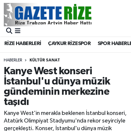
BÖLGEMİZ
Merkez Nöbetçi Eczaneler
SPOR
Merkez Hava Durumu
RİZE HABERLERİ
ÇAYKUR RİZESPOR
SPOR HABERL
Asayiş
Merkez Trafik Yoğunluk Haritası
HABERLER
KÜLTÜR SANAT
Rize Jandarma Komutanlığı
Süper Lig Puan Durumu ve Fikstür
Kanye West konseri
İstanbul'u dünya müzik
Bilim Teknoloji
Tüm Manşetler
gündeminin merkezine
Bölge
Son Dakika Haberleri
taşıdı
Advertising news
Haber Arşivi
Kanye West'in merakla beklenen İstanbul konseri,
Atatürk Olimpiyat Stadyumu'nda rekor seyirciyle
Canlı Maç
gerçekleşti. Konser, İstanbul'u dünya müzik