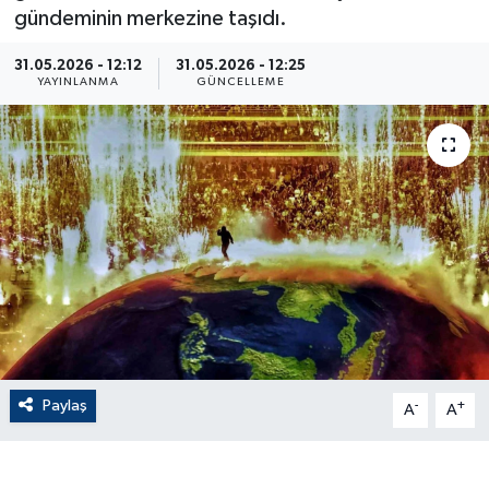
gündeminin merkezine taşıdı.
ÇEVRE
31.05.2026 - 12:12
31.05.2026 - 12:25
YAYINLANMA
GÜNCELLEME
Dış Haberler
Dünya
EĞİTİM
EKONOMİ
English News
Finans
Paylaş
-
+
A
A
Flaş Haber
Gayrimenkul