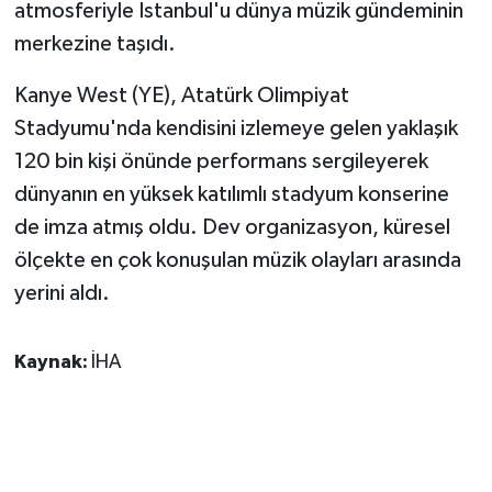
KÜLTÜR SANAT
atmosferiyle İstanbul'u dünya müzik gündeminin
merkezine taşıdı.
MAGAZİN
Kanye West (YE), Atatürk Olimpiyat
Otomobil
Stadyumu'nda kendisini izlemeye gelen yaklaşık
120 bin kişi önünde performans sergileyerek
POLİTİKA
dünyanın en yüksek katılımlı stadyum konserine
de imza atmış oldu. Dev organizasyon, küresel
Sağlık
ölçekte en çok konuşulan müzik olayları arasında
SİYASET
yerini aldı.
SPOR HABERLERİ
Kaynak:
İHA
TEKNOLOJİ
Turizm