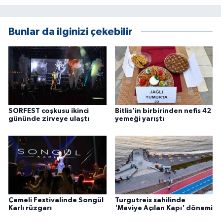
ÜLKE GÜNDEMİ
Bunlar da ilginizi çekebilir
YAŞAM
YEREL
Yerel Haberler
SORFEST coşkusu ikinci
Bitlis'in birbirinden nefis 42
gününde zirveye ulaştı
yemeği yarıştı
Çameli Festivalinde Songül
Turgutreis sahilinde
Karlı rüzgarı
'Maviye Açılan Kapı' dönemi