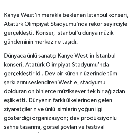
GENEL
Kanye West'in merakla beklenen İstanbul konseri,
Atatürk Olimpiyat Stadyumu'nda rekor seyirciyle
GÜNDEM
gerçekleşti. Konser, İstanbul'u dünya müzik
gündeminin merkezine taşıdı.
Güvenlik
Dünyaca ünlü sanatçı Kanye West'in İstanbul
HABERDE İNSAN
konseri, Atatürk Olimpiyat Stadyumu'nda
gerçekleştirildi. Dev bir kürenin üzerinde tüm
İNSAN
şarkılarını seslendiren West'e, stadyumu
İş Dünyası
dolduran on binlerce müziksever tek bir ağızdan
eşlik etti. Dünyanın farklı ülkelerinden gelen
Jandarma
ziyaretçilerin ve ünlü isimlerin yoğun ilgi
gösterdiği organizasyon; dev prodüksiyonlu
Kadın
sahne tasarımı, görsel şovları ve festival