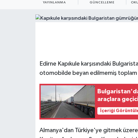
YAYINLANMA
GÜNCELLEME
OKU
ÇEVRE
Dış Haberler
Dünya
EĞİTİM
Edirne Kapıkule karşısındaki Bulgaris
otomobilde beyan edilmemiş toplam 96
EKONOMİ
English News
Bulgaristan'da
araçlara geçic
Finans
İçeriği Görüntül
Flaş Haber
Almanya'dan Türkiye'ye gitmek üzere s
Gayrimenkul