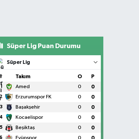
Süper Lig Puan Durumu
Süper Lig
#
Takım
O
P
1
Amed
0
0
2
Erzurumspor FK
0
0
3
Başakşehir
0
0
4
Kocaelispor
0
0
5
Beşiktaş
0
0
6
Eyüpspor
0
0