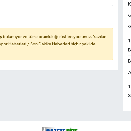
K
G
G
ş bulunuyor ve tüm sorumluluğu üstleniyorsunuz. Yazılan
1
or Haberleri / Son Dakika Haberleri hiçbir şekilde
B
B
A
1
S