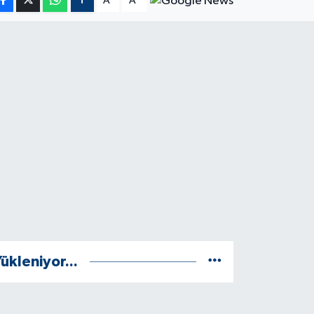
A
A
ükleniyor...