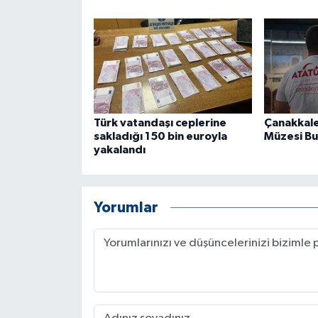
ÜLKE GÜNDEMİ
YAŞAM
YEREL
Yerel Haberler
Türk vatandaşı ceplerine
Çanakkale
sakladığı 150 bin euroyla
Müzesi Bu
yakalandı
Yorumlar