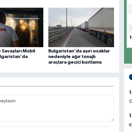
1
 Savaşları Mobil
Bulgaristan'da aşırı sıcaklar
lgaristan'da
nedeniyle ağır tonajlı
araçlara geçici kısıtlama
1
G
1
K