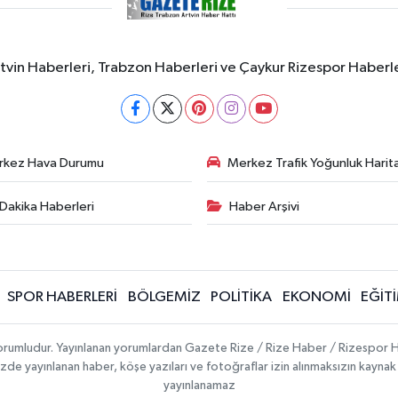
rtvin Haberleri, Trabzon Haberleri ve Çaykur Rizespor Haberl
rkez Hava Durumu
Merkez Trafik Yoğunluk Harita
Dakika Haberleri
Haber Arşivi
SPOR HABERLERİ
BÖLGEMİZ
POLİTİKA
EKONOMİ
EĞİT
 sorumludur. Yayınlanan yorumlardan Gazete Rize / Rize Haber / Rizespor H
temizde yayınlanan haber, köşe yazıları ve fotoğraflar izin alınmaksızın kayn
yayınlanamaz