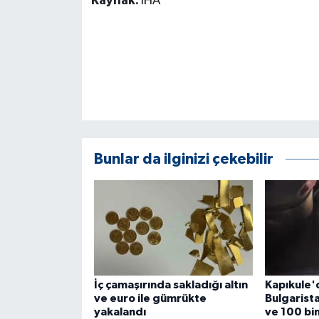
Kaynak:
İHA
KÜLTÜR SANAT
MAGAZİN
Otomobil
POLİTİKA
Sağlık
Bunlar da ilginizi çekebilir
SİYASET
SPOR HABERLERİ
TEKNOLOJİ
İç çamaşırında sakladığı altın
Kapıkule'd
Turizm
ve euro ile gümrükte
Bulgarist
yakalandı
ve 100 bin