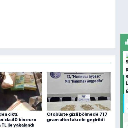
en çıktı,
Otobüste gizli bölmede 717
an'da 40 bin euro
gram altın takı ele geçirildi
 TL ile yakalandı