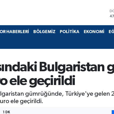
D
47
E
55
ST
OR HABERLERİ
BÖLGEMİZ
POLİTİKA
EKONOMİ
EĞ
64
GR
6
Bİ
13
BI
ısındaki Bulgarista
64
 ele geçirildi
ulgaristan gümrüğünde, Türkiye'ye gelen 
o ele geçirildi.
1 DK