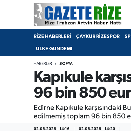
BÖLGEMİZ
Merkez Nöbetçi Eczaneler
RİZE HABERLERİ
ÇAYKUR RİZESPOR
SP
SPOR
Merkez Hava Durumu
ÜLKE GÜNDEMİ
Asayiş
Merkez Trafik Yoğunluk Haritası
HABERLER
SOFYA
Rize Jandarma Komutanlığı
Süper Lig Puan Durumu ve Fikstür
Kapıkule karş
Bilim Teknoloji
Tüm Manşetler
96 bin 850 euro
Bölge
Son Dakika Haberleri
Edirne Kapıkule karşısındaki B
Advertising news
Haber Arşivi
edilmemiş toplam 96 bin 850 eur
Canlı Maç
02.06.2026 - 14:16
02.06.2026 - 14:20