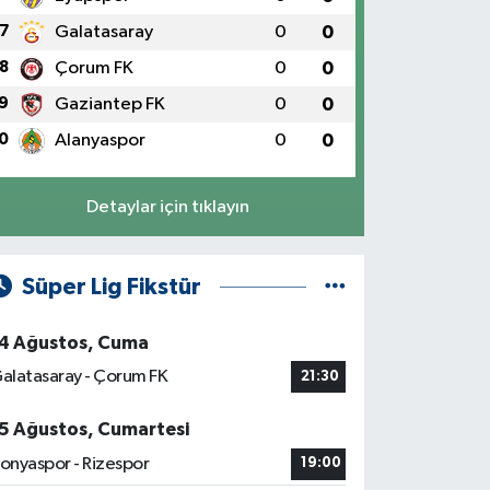
7
Galatasaray
0
0
8
Çorum FK
0
0
9
Gaziantep FK
0
0
0
Alanyaspor
0
0
Detaylar için tıklayın
Süper Lig Fikstür
4 Ağustos, Cuma
alatasaray - Çorum FK
21:30
5 Ağustos, Cumartesi
onyaspor - Rizespor
19:00