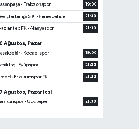
asımpaşa - Trabzonspor
19:00
ençlerbirliği S.K. - Fenerbahçe
21:30
aziantep FK - Alanyaspor
21:30
6 Ağustos, Pazar
aşakşehir - Kocaelispor
19:00
eşiktaş - Eyüpspor
21:30
med - Erzurumspor FK
21:30
7 Ağustos, Pazartesi
amsunspor - Göztepe
21:30