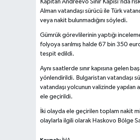
Kapitan Andreevo Sınır Kapısı'nda risk
Alman vatandaşı sürücü ile Türk vatan
GENEL
veya nakit bulunmadığını söyledi.
GÜNDEM
Gümrük görevlilerinin yaptığı incelem
folyoya sarılmış halde 67 bin 350 eur
Güvenlik
tespit edildi.
HABERDE İNSAN
Aynı saatlerde sınır kapısına gelen ba
yönlendirildi. Bulgaristan vatandaşı s
İNSAN
vatandaşı yolcunun valizinde yapılan
İş Dünyası
ele geçirildi.
Jandarma
İki olayda ele geçirilen toplam nakit m
olaylarla ilgili olarak Haskovo Bölge 
Kadın