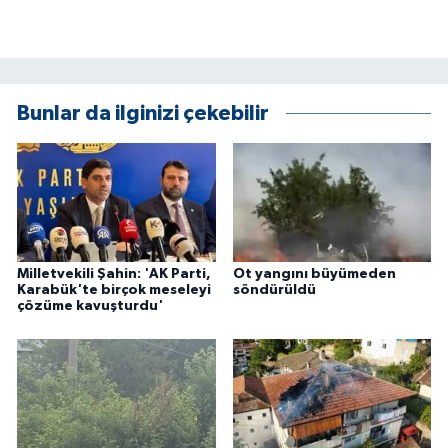
KÜLTÜR SANAT
MAGAZİN
Otomobil
Bunlar da ilginizi çekebilir
POLİTİKA
Sağlık
SİYASET
Milletvekili Şahin: 'AK Parti,
Ot yangını büyümeden
Karabük'te birçok meseleyi
söndürüldü
çözüme kavuşturdu'
SPOR HABERLERİ
TEKNOLOJİ
Turizm