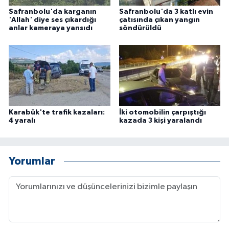
ÜLKE GÜNDEMİ
Safranbolu'da karganın
Safranbolu'da 3 katlı evin
'Allah' diye ses çıkardığı
çatısında çıkan yangın
anlar kameraya yansıdı
söndürüldü
YAŞAM
YEREL
Yerel Haberler
Karabük'te trafik kazaları:
İki otomobilin çarpıştığı
4 yaralı
kazada 3 kişi yaralandı
Yorumlar