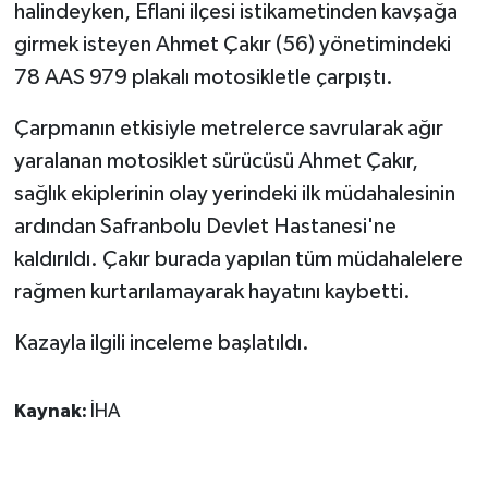
halindeyken, Eflani ilçesi istikametinden kavşağa
girmek isteyen Ahmet Çakır (56) yönetimindeki
GENEL
78 AAS 979 plakalı motosikletle çarpıştı.
GÜNDEM
Çarpmanın etkisiyle metrelerce savrularak ağır
yaralanan motosiklet sürücüsü Ahmet Çakır,
Güvenlik
sağlık ekiplerinin olay yerindeki ilk müdahalesinin
HABERDE İNSAN
ardından Safranbolu Devlet Hastanesi'ne
kaldırıldı. Çakır burada yapılan tüm müdahalelere
İNSAN
rağmen kurtarılamayarak hayatını kaybetti.
İş Dünyası
Kazayla ilgili inceleme başlatıldı.
Jandarma
Kaynak:
İHA
Kadın