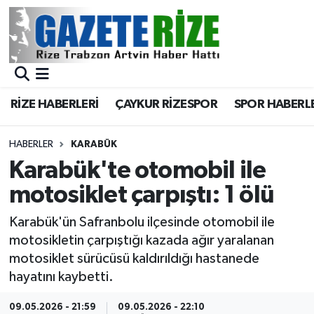
BÖLGEMİZ
Merkez Nöbetçi Eczaneler
SPOR
Merkez Hava Durumu
RİZE HABERLERİ
ÇAYKUR RİZESPOR
SPOR HABERL
Asayiş
Merkez Trafik Yoğunluk Haritası
HABERLER
KARABÜK
Rize Jandarma Komutanlığı
Süper Lig Puan Durumu ve Fikstür
Karabük'te otomobil ile
motosiklet çarpıştı: 1 ölü
Bilim Teknoloji
Tüm Manşetler
Karabük'ün Safranbolu ilçesinde otomobil ile
Bölge
Son Dakika Haberleri
motosikletin çarpıştığı kazada ağır yaralanan
motosiklet sürücüsü kaldırıldığı hastanede
Advertising news
Haber Arşivi
hayatını kaybetti.
Canlı Maç
09.05.2026 - 21:59
09.05.2026 - 22:10