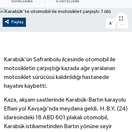
YAYINLANMA
GÜNCELLEME
ÇEVRE
Paylaş
-
+
A
A
Dış Haberler
Dünya
EĞİTİM
Karabük'ün Safranbolu ilçesinde otomobil ile
motosikletin çarpıştığı kazada ağır yaralanan
EKONOMİ
motosiklet sürücüsü kaldırıldığı hastanede
English News
hayatını kaybetti.
Kaza, akşam saatlerinde Karabük-Bartın karayolu
Finans
Eflani yol Kavşağı'nda meydana geldi. H.B.Y. (24)
Flaş Haber
idaresindeki 18 ABD 601 plakalı otomobil,
Karabük istikametinden Bartın yönüne seyir
Gayrimenkul