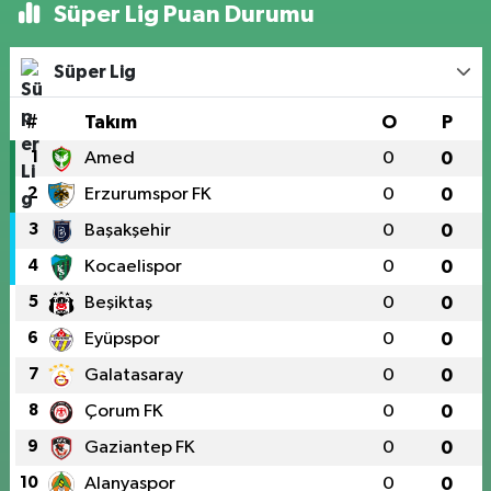
Süper Lig Puan Durumu
Süper Lig
#
Takım
O
P
1
Amed
0
0
2
Erzurumspor FK
0
0
3
Başakşehir
0
0
4
Kocaelispor
0
0
5
Beşiktaş
0
0
6
Eyüpspor
0
0
7
Galatasaray
0
0
8
Çorum FK
0
0
9
Gaziantep FK
0
0
10
Alanyaspor
0
0