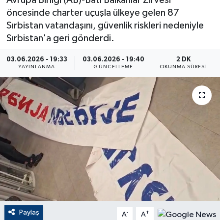
Avrupa Birliği (AB)-Batı Balkanlar Zirvesi
öncesinde charter uçuşla ülkeye gelen 87
ÇEVRE
Sırbistan vatandaşını, güvenlik riskleri nedeniyle
Sırbistan'a geri gönderdi.
Dış Haberler
03.06.2026 - 19:33
03.06.2026 - 19:40
2 DK
Dünya
YAYINLANMA
GÜNCELLEME
OKUNMA SÜRESI
EĞİTİM
EKONOMİ
English News
Finans
Flaş Haber
Paylaş
-
+
A
A
Gayrimenkul