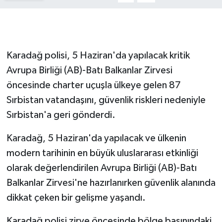
GENEL
GÜNDEM
Karadağ polisi, 5 Haziran'da yapılacak kritik
Avrupa Birliği (AB)-Batı Balkanlar Zirvesi
Güvenlik
öncesinde charter uçuşla ülkeye gelen 87
HABERDE İNSAN
Sırbistan vatandaşını, güvenlik riskleri nedeniyle
Sırbistan'a geri gönderdi.
İNSAN
Karadağ, 5 Haziran'da yapılacak ve ülkenin
İş Dünyası
modern tarihinin en büyük uluslararası etkinliği
olarak değerlendirilen Avrupa Birliği (AB)-Batı
Jandarma
Balkanlar Zirvesi'ne hazırlanırken güvenlik alanında
dikkat çeken bir gelişme yaşandı.
Kadın
Karadağ polisi zirve öncesinde bölge basınındaki