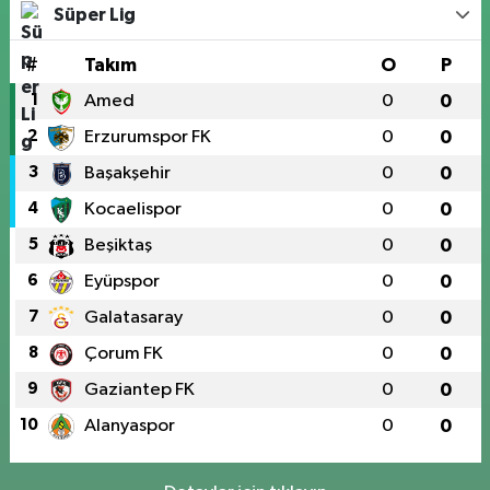
Süper Lig
#
Takım
O
P
1
Amed
0
0
2
Erzurumspor FK
0
0
3
Başakşehir
0
0
4
Kocaelispor
0
0
5
Beşiktaş
0
0
6
Eyüpspor
0
0
7
Galatasaray
0
0
8
Çorum FK
0
0
9
Gaziantep FK
0
0
10
Alanyaspor
0
0