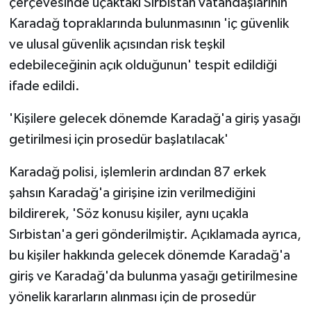
çerçevesinde uçaktaki Sırbistan vatandaşlarının
ÜLKE GÜNDEMİ
Karadağ topraklarında bulunmasının 'iç güvenlik
ve ulusal güvenlik açısından risk teşkil
YAŞAM
edebileceğinin açık olduğunun' tespit edildiği
YEREL
ifade edildi.
'Kişilere gelecek dönemde Karadağ'a giriş yasağı
Yerel Haberler
getirilmesi için prosedür başlatılacak'
Karadağ polisi, işlemlerin ardından 87 erkek
şahsın Karadağ'a girişine izin verilmediğini
bildirerek, 'Söz konusu kişiler, aynı uçakla
Sırbistan'a geri gönderilmiştir. Açıklamada ayrıca,
bu kişiler hakkında gelecek dönemde Karadağ'a
giriş ve Karadağ'da bulunma yasağı getirilmesine
yönelik kararların alınması için de prosedür