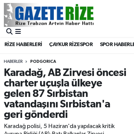
BÖLGEMİZ
Merkez Nöbetçi Eczaneler
SPOR
Merkez Hava Durumu
RİZE HABERLERİ
ÇAYKUR RİZESPOR
SPOR HABERL
Asayiş
Merkez Trafik Yoğunluk Haritası
HABERLER
PODGORICA
Rize Jandarma Komutanlığı
Süper Lig Puan Durumu ve Fikstür
Karadağ, AB Zirvesi öncesi
charter uçuşla ülkeye
Bilim Teknoloji
Tüm Manşetler
gelen 87 Sırbistan
Bölge
Son Dakika Haberleri
vatandaşını Sırbistan'a
geri gönderdi
Advertising news
Haber Arşivi
Karadağ polisi, 5 Haziran'da yapılacak kritik
Canlı Maç