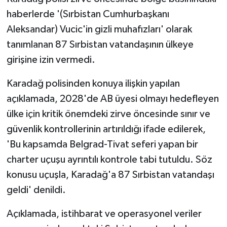
KÜLTÜR SANAT
haberlerde '(Sırbistan Cumhurbaşkanı
Aleksandar) Vucic'in gizli muhafızları' olarak
MAGAZİN
tanımlanan 87 Sırbistan vatandaşının ülkeye
Otomobil
girişine izin vermedi.
POLİTİKA
Karadağ polisinden konuya ilişkin yapılan
açıklamada, 2028'de AB üyesi olmayı hedefleyen
Sağlık
ülke için kritik önemdeki zirve öncesinde sınır ve
güvenlik kontrollerinin artırıldığı ifade edilerek,
SİYASET
'Bu kapsamda Belgrad-Tivat seferi yapan bir
SPOR HABERLERİ
charter uçuşu ayrıntılı kontrole tabi tutuldu. Söz
konusu uçuşla, Karadağ'a 87 Sırbistan vatandaşı
TEKNOLOJİ
geldi' denildi.
Turizm
Açıklamada, istihbarat ve operasyonel veriler