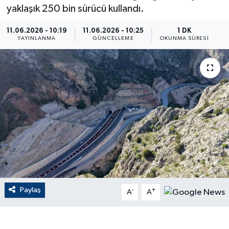
yaklaşık 250 bin sürücü kullandı.
ÇEVRE
11.06.2026 - 10:19
11.06.2026 - 10:25
1 DK
YAYINLANMA
GÜNCELLEME
OKUNMA SÜRESI
Dış Haberler
Dünya
EĞİTİM
EKONOMİ
English News
Finans
Paylaş
-
+
A
A
Flaş Haber
Gayrimenkul