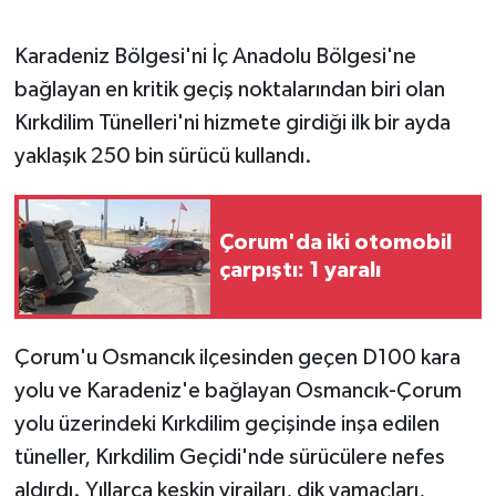
GENEL
Karadeniz Bölgesi'ni İç Anadolu Bölgesi'ne
bağlayan en kritik geçiş noktalarından biri olan
GÜNDEM
Kırkdilim Tünelleri'ni hizmete girdiği ilk bir ayda
yaklaşık 250 bin sürücü kullandı.
Güvenlik
HABERDE İNSAN
Çorum'da iki otomobil
çarpıştı: 1 yaralı
İNSAN
İş Dünyası
Çorum'u Osmancık ilçesinden geçen D100 kara
yolu ve Karadeniz'e bağlayan Osmancık-Çorum
Jandarma
yolu üzerindeki Kırkdilim geçişinde inşa edilen
Kadın
tüneller, Kırkdilim Geçidi'nde sürücülere nefes
aldırdı. Yıllarca keskin virajları, dik yamaçları,