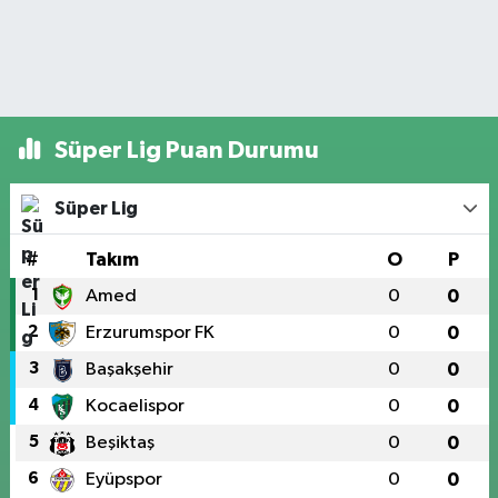
Süper Lig Puan Durumu
Süper Lig
#
Takım
O
P
1
Amed
0
0
2
Erzurumspor FK
0
0
3
Başakşehir
0
0
4
Kocaelispor
0
0
5
Beşiktaş
0
0
6
Eyüpspor
0
0