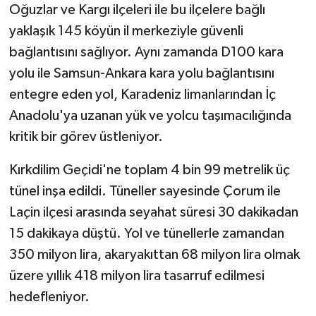
Oğuzlar ve Kargı ilçeleri ile bu ilçelere bağlı
ÜLKE GÜNDEMİ
yaklaşık 145 köyün il merkeziyle güvenli
YAŞAM
bağlantısını sağlıyor. Aynı zamanda D100 kara
yolu ile Samsun-Ankara kara yolu bağlantısını
YEREL
entegre eden yol, Karadeniz limanlarından İç
Anadolu'ya uzanan yük ve yolcu taşımacılığında
Yerel Haberler
kritik bir görev üstleniyor.
Kırkdilim Geçidi'ne toplam 4 bin 99 metrelik üç
tünel inşa edildi. Tüneller sayesinde Çorum ile
Laçin ilçesi arasında seyahat süresi 30 dakikadan
15 dakikaya düştü. Yol ve tünellerle zamandan
350 milyon lira, akaryakıttan 68 milyon lira olmak
üzere yıllık 418 milyon lira tasarruf edilmesi
hedefleniyor.