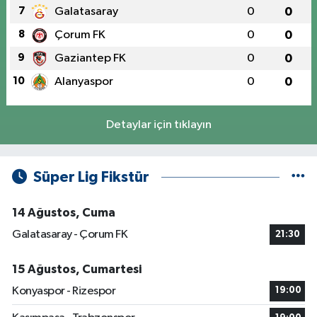
7
Galatasaray
0
0
8
Çorum FK
0
0
9
Gaziantep FK
0
0
10
Alanyaspor
0
0
Detaylar için tıklayın
Süper Lig Fikstür
14 Ağustos, Cuma
Galatasaray - Çorum FK
21:30
15 Ağustos, Cumartesi
Konyaspor - Rizespor
19:00