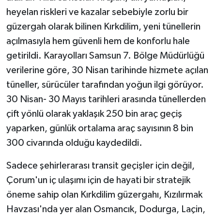
KÜLTÜR SANAT
heyelan riskleri ve kazalar sebebiyle zorlu bir
güzergah olarak bilinen Kırkdilim, yeni tünellerin
MAGAZİN
açılmasıyla hem güvenli hem de konforlu hale
Otomobil
getirildi. Karayolları Samsun 7. Bölge Müdürlüğü
verilerine göre, 30 Nisan tarihinde hizmete açılan
POLİTİKA
tüneller, sürücüler tarafından yoğun ilgi görüyor.
30 Nisan- 30 Mayıs tarihleri arasında tünellerden
Sağlık
çift yönlü olarak yaklaşık 250 bin araç geçiş
SİYASET
yaparken, günlük ortalama araç sayısının 8 bin
300 civarında olduğu kaydedildi.
SPOR HABERLERİ
Sadece şehirlerarası transit geçişler için değil,
TEKNOLOJİ
Çorum'un iç ulaşımı için de hayati bir stratejik
öneme sahip olan Kırkdilim güzergahı, Kızılırmak
Turizm
Havzası'nda yer alan Osmancık, Dodurga, Laçin,