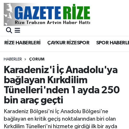
BÖLGEMİZ
Merkez Nöbetçi Eczaneler
SPOR
Merkez Hava Durumu
RİZE HABERLERİ
ÇAYKUR RİZESPOR
SPOR HABERL
Asayiş
Merkez Trafik Yoğunluk Haritası
HABERLER
ÇORUM
Rize Jandarma Komutanlığı
Süper Lig Puan Durumu ve Fikstür
Karadeniz'i İç Anadolu'ya
bağlayan Kırkdilim
Bilim Teknoloji
Tüm Manşetler
Tünelleri'nden 1 ayda 250
Bölge
Son Dakika Haberleri
bin araç geçti
Advertising news
Haber Arşivi
Karadeniz Bölgesi'ni İç Anadolu Bölgesi'ne
bağlayan en kritik geçiş noktalarından biri olan
Canlı Maç
Kırkdilim Tünelleri'ni hizmete girdiği ilk bir ayda