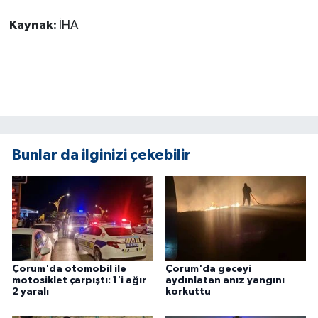
Kaynak:
İHA
Bunlar da ilginizi çekebilir
Çorum'da otomobil ile
Çorum'da geceyi
motosiklet çarpıştı: 1'i ağır
aydınlatan anız yangını
2 yaralı
korkuttu