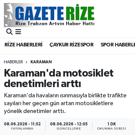
BÖLGEMİZ
Merkez Nöbetçi Eczaneler
SPOR
Merkez Hava Durumu
RİZE HABERLERİ
ÇAYKUR RİZESPOR
SPOR HABERL
Asayiş
Merkez Trafik Yoğunluk Haritası
HABERLER
KARAMAN
Rize Jandarma Komutanlığı
Süper Lig Puan Durumu ve Fikstür
Karaman'da motosiklet
denetimleri arttı
Bilim Teknoloji
Tüm Manşetler
Karaman'da havaların ısınmasıyla birlikte trafikte
Bölge
Son Dakika Haberleri
sayıları her geçen gün artan motosikletlere
yönelik denetimler arttı.
Advertising news
Haber Arşivi
08.06.2026 - 11:52
08.06.2026 - 12:05
1 DK
YAYINLANMA
GÜNCELLEME
OKUNMA SÜRESI
Canlı Maç