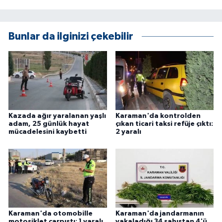
ÜLKE GÜNDEMİ
YAŞAM
Bunlar da ilginizi çekebilir
YEREL
Yerel Haberler
Kazada ağır yaralanan yaşlı
Karaman'da kontrolden
adam, 25 günlük hayat
çıkan ticari taksi refüje çıktı:
mücadelesini kaybetti
2 yaralı
Karaman'da otomobille
Karaman'da jandarmanın
motosiklet çarpıştı: 1 yaralı
yakaladığı 34 şahıstan 4'ü