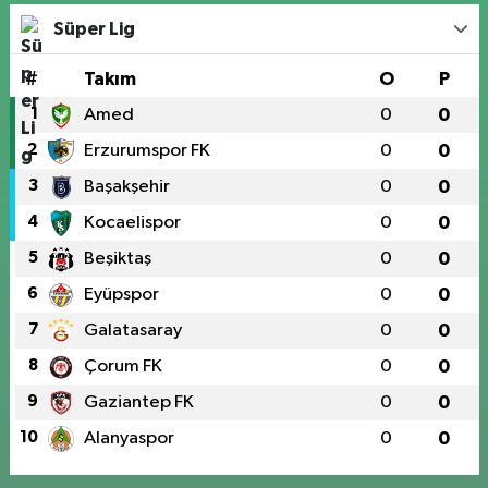
Süper Lig
#
Takım
O
P
1
Amed
0
0
2
Erzurumspor FK
0
0
3
Başakşehir
0
0
4
Kocaelispor
0
0
5
Beşiktaş
0
0
6
Eyüpspor
0
0
7
Galatasaray
0
0
8
Çorum FK
0
0
9
Gaziantep FK
0
0
10
Alanyaspor
0
0