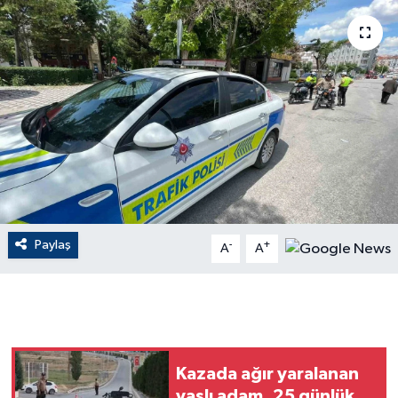
ÇEVRE
Dış Haberler
Dünya
EĞİTİM
EKONOMİ
Paylaş
-
+
A
A
English News
Finans
Flaş Haber
Kazada ağır yaralanan
Gayrimenkul
yaşlı adam, 25 günlük