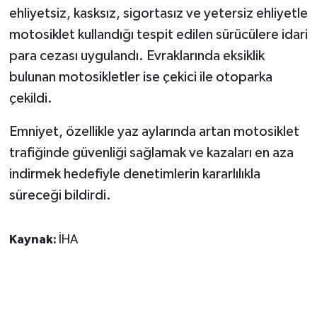
KÜLTÜR SANAT
ehliyetsiz, kasksız, sigortasız ve yetersiz ehliyetle
motosiklet kullandığı tespit edilen sürücülere idari
MAGAZİN
para cezası uygulandı. Evraklarında eksiklik
bulunan motosikletler ise çekici ile otoparka
Otomobil
çekildi.
POLİTİKA
Emniyet, özellikle yaz aylarında artan motosiklet
Sağlık
trafiğinde güvenliği sağlamak ve kazaları en aza
indirmek hedefiyle denetimlerin kararlılıkla
SİYASET
süreceği bildirdi.
SPOR HABERLERİ
Kaynak:
İHA
TEKNOLOJİ
Turizm