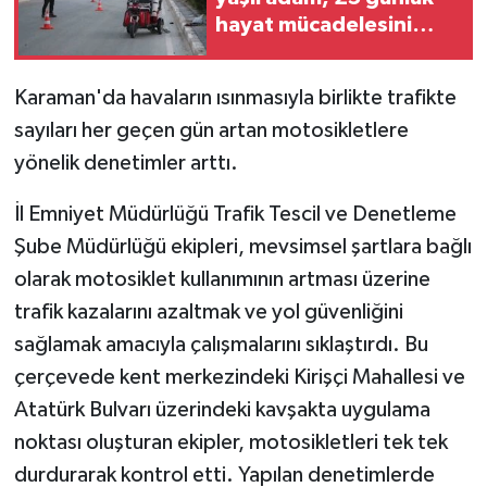
hayat mücadelesini
GENEL
kaybetti
Karaman'da havaların ısınmasıyla birlikte trafikte
GÜNDEM
sayıları her geçen gün artan motosikletlere
yönelik denetimler arttı.
Güvenlik
İl Emniyet Müdürlüğü Trafik Tescil ve Denetleme
HABERDE İNSAN
Şube Müdürlüğü ekipleri, mevsimsel şartlara bağlı
İNSAN
olarak motosiklet kullanımının artması üzerine
trafik kazalarını azaltmak ve yol güvenliğini
İş Dünyası
sağlamak amacıyla çalışmalarını sıklaştırdı. Bu
çerçevede kent merkezindeki Kirişçi Mahallesi ve
Jandarma
Atatürk Bulvarı üzerindeki kavşakta uygulama
Kadın
noktası oluşturan ekipler, motosikletleri tek tek
durdurarak kontrol etti. Yapılan denetimlerde