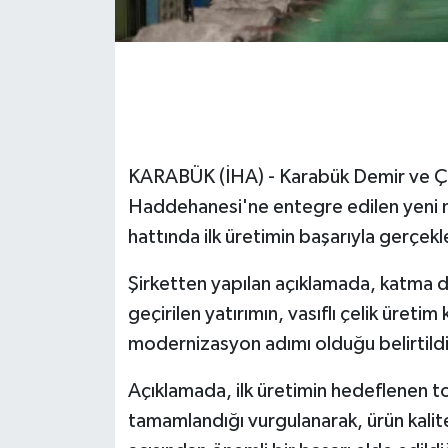
GENEL
GÜNDEM
Güvenlik
KARABÜK (İHA) - Karabük Demir ve Çe
HABERDE İNSAN
Haddehanesi'ne entegre edilen yeni 
hattında ilk üretimin başarıyla gerçekl
İNSAN
Şirketten yapılan açıklamada, katma 
İş Dünyası
geçirilen yatırımın, vasıflı çelik üretim 
modernizasyon adımı olduğu belirtildi
Jandarma
Açıklamada, ilk üretimin hedeflenen tol
Kadın
tamamlandığı vurgulanarak, ürün kalites