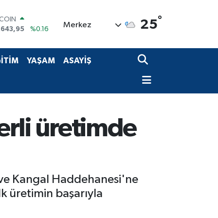
TCOIN
.643,95
%0.16
°
25
Merkez
LAR
,6006
%0.06
RO
,0250
%0.02
İTİM
YAŞAM
ASAYİŞ
ERLİN
,2398
%0.2
AM ALTIN
00.87
%0.12
ST100
.799
%70
rli üretimde
 ve Kangal Haddehanesi'ne
k üretimin başarıyla