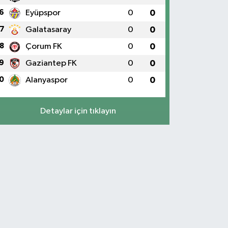
6
Eyüpspor
0
0
7
Galatasaray
0
0
8
Çorum FK
0
0
9
Gaziantep FK
0
0
0
Alanyaspor
0
0
Detaylar için tıklayın