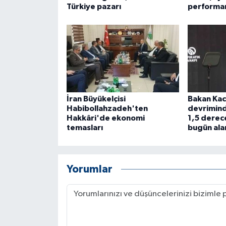
Türkiye pazarı
performan
İran Büyükelçisi
Bakan Kacı
Habibollahzadeh'ten
devrimind
Hakkâri'de ekonomi
1,5 derece
temasları
bugün ala
Yorumlar