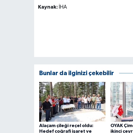
Kaynak:
İHA
Bunlar da ilginizi çekebilir
Alaçam çileği reçel oldu:
OYAK Çim
Hedef coğrafi işaret ve
ikinci çe