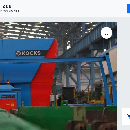
2 DK
NMA SÜRESI
Y