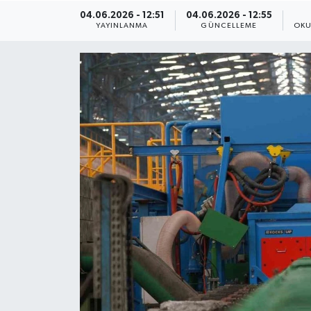
04.06.2026 - 12:51
04.06.2026 - 12:55
ÇEVRE
YAYINLANMA
GÜNCELLEME
OKU
Dış Haberler
Dünya
EĞİTİM
EKONOMİ
English News
Finans
Flaş Haber
Gayrimenkul