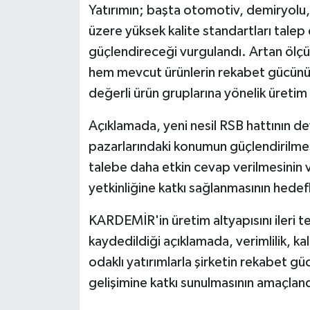
Yatırımın; başta otomotiv, demiryolu, 
ÜLKE GÜNDEMİ
üzere yüksek kalite standartları tale
YAŞAM
güçlendireceği vurgulandı. Artan ölçü
hem mevcut ürünlerin rekabet gücünün
YEREL
değerli ürün gruplarına yönelik üretim k
Yerel Haberler
Açıklamada, yeni nesil RSB hattının dev
pazarlarındaki konumun güçlendirilmesin
talebe daha etkin cevap verilmesinin ve
yetkinliğine katkı sağlanmasının hedefle
KARDEMİR'in üretim altyapısını ileri t
kaydedildiği açıklamada, verimlilik, ka
odaklı yatırımlarla şirketin rekabet güc
gelişimine katkı sunulmasının amaçlandı