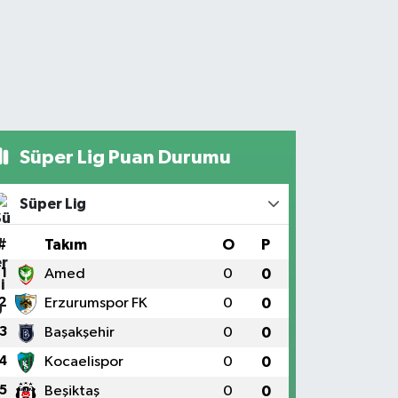
Süper Lig Puan Durumu
Süper Lig
#
Takım
O
P
1
Amed
0
0
2
Erzurumspor FK
0
0
3
Başakşehir
0
0
4
Kocaelispor
0
0
5
Beşiktaş
0
0