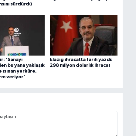
sını sürdürdü
r: 'Sanayi
Elazığ ihracatta tarih yazdı:
en bu yana yaklaşık
298 milyon dolarlık ihracat
 ısınan yerküre,
rm veriyor'