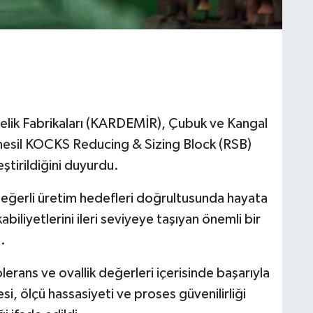
lik Fabrikaları (KARDEMİR), Çubuk ve Kangal
nesil KOCKS Reducing & Sizing Block (RSB)
eştirildiğini duyurdu.
değerli üretim hedefleri doğrultusunda hayata
kabiliyetlerini ileri seviyeye taşıyan önemli bir
.
erans ve ovallik değerleri içerisinde başarıyla
i, ölçü hassasiyeti ve proses güvenilirliği