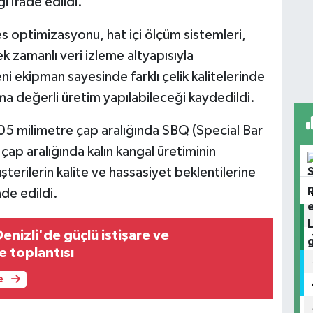
i ifade edildi.
s optimizasyonu, hat içi ölçüm sistemleri,
 zamanlı veri izleme altyapısıyla
ni ekipman sayesinde farklı çelik kalitelerinde
ma değerli üretim yapılabileceği kaydedildi.
 105 milimetre çap aralığında SBQ (Special Bar
 çap aralığında kalın kangal üretiminin
şterilerin kalite ve hassasiyet beklentilerine
ade edildi.
enizli'de güçlü istişare ve
 toplantısı
e