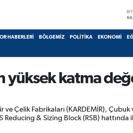
BI
64
DO
47
EU
55
OR HABERLERİ
BÖLGEMİZ
POLİTİKA
EKONOMİ
EĞ
ST
64
GR
65
Bİ
13
yüksek katma değe
 ve Çelik Fabrikaları (KARDEMİR), Çubuk
 Reducing & Sizing Block (RSB) hattında il