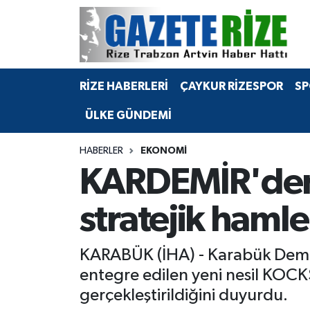
BÖLGEMİZ
Merkez Nöbetçi Eczaneler
RİZE HABERLERİ
ÇAYKUR RİZESPOR
SP
SPOR
Merkez Hava Durumu
ÜLKE GÜNDEMİ
Asayiş
Merkez Trafik Yoğunluk Haritası
HABERLER
EKONOMİ
Rize Jandarma Komutanlığı
Süper Lig Puan Durumu ve Fikstür
KARDEMİR'den 
Bilim Teknoloji
Tüm Manşetler
stratejik hamle
Bölge
Son Dakika Haberleri
KARABÜK (İHA) - Karabük Demir
Advertising news
Haber Arşivi
entegre edilen yeni nesil KOCKS
gerçekleştirildiğini duyurdu.
Canlı Maç