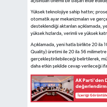
açısından önemli bir başarı elde edildiğ
KÜLTÜR SANAT
Yüksek teknolojiye sahip hattın; prose
MAGAZİN
otomatik ayar mekanizmaları ve gerçek
Otomobil
desteklendiği aktarılan açıklamada, ye
yüksek hızlarda, verimli ve yüksek kat
POLİTİKA
Açıklamada, yeni hatla birlikte 20 ila
Sağlık
Quality) üretimi ile 20 ila 56 milimetre
gerçekleştirilebileceği belirtilerek, mü
SİYASET
daha etkin şekilde cevap verileceği if
SPOR HABERLERİ
AK Parti'den D
değerlendirme
TEKNOLOJİ
İçeriği Görüntül
Turizm