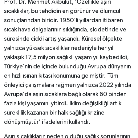
Prof. Dr. Mehmet Akbulut, 'Özellikle aşırı
KÜLTÜR SANAT
sıcaklıklar, bu tehdidin en görünür ve ölümcül
MAGAZİN
sonuçlarından biridir. 1950'li yıllardan itibaren
sıcak hava dalgalarının sıklığında, şiddetinde ve
Otomobil
süresinde ciddi artış yaşandı. Küresel ölçekte
yalnızca yüksek sıcaklıklar nedeniyle her yıl
POLİTİKA
yaklaşık 17,5 milyon sağlıklı yaşam yıl kaybedildi,
Sağlık
Türkiye'nin de içinde bulunduğu Avrupa dünyanın
en hızlı ısınan kıtası konumuna gelmiştir. Tüm
SİYASET
önleyici çalışmalara rağmen yalnızca 2022 yılında
Avrupa'da aşırı sıcaklara bağlı olarak 60 binden
SPOR HABERLERİ
fazla kişi yaşamını yitirdi. İklim değişikliği artık
TEKNOLOJİ
süreklilik kazanan bir halk sağlığı krizine
dönüşmüştür' ifadelerini kullandı.
Turizm
Aşırı sıcaklıkların neden olduğu sağlık sorunlarının