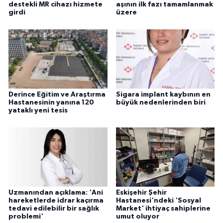
destekli MR cihazı hizmete
aşının ilk fazı tamamlanmak
girdi
üzere
Derince Eğitim ve Araştırma
Sigara implant kaybının en
Hastanesinin yanına 120
büyük nedenlerinden biri
yataklı yeni tesis
Uzmanından açıklama: 'Ani
Eskişehir Şehir
hareketlerde idrar kaçırma
Hastanesi'ndeki 'Sosyal
tedavi edilebilir bir sağlık
Market' ihtiyaç sahiplerine
problemi'
umut oluyor