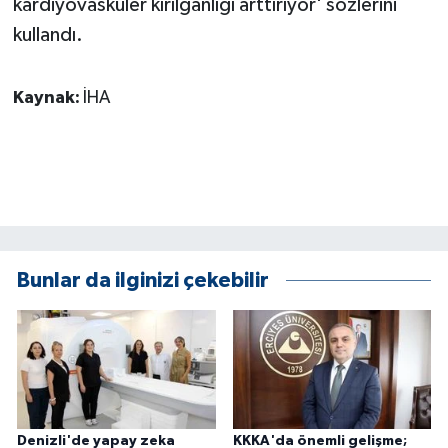
kardiyovasküler kırılganlığı arttırıyor' sözlerini
kullandı.
Kaynak:
İHA
Bunlar da ilginizi çekebilir
Denizli'de yapay zeka
KKKA'da önemli gelişme;