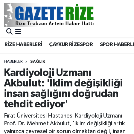
BÖLGEMİZ
Merkez Nöbetçi Eczaneler
SPOR
Merkez Hava Durumu
RİZE HABERLERİ
ÇAYKUR RİZESPOR
SPOR HABERL
Asayiş
Merkez Trafik Yoğunluk Haritası
HABERLER
SAĞLIK
Rize Jandarma Komutanlığı
Süper Lig Puan Durumu ve Fikstür
Kardiyoloji Uzmanı
Akbulut: 'İklim değişikliği
Bilim Teknoloji
Tüm Manşetler
insan sağlığını doğrudan
Bölge
Son Dakika Haberleri
tehdit ediyor'
Advertising news
Haber Arşivi
Fırat Üniversitesi Hastanesi Kardiyoloji Uzmanı
Prof. Dr. Mehmet Akbulut, 'iklim değişikliği artık
Canlı Maç
yalnızca çevresel bir sorun olmaktan değil, insan