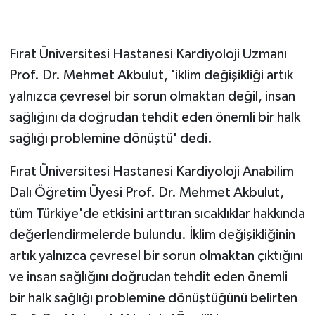
GENEL
Fırat Üniversitesi Hastanesi Kardiyoloji Uzmanı
GÜNDEM
Prof. Dr. Mehmet Akbulut, 'iklim değişikliği artık
yalnızca çevresel bir sorun olmaktan değil, insan
Güvenlik
sağlığını da doğrudan tehdit eden önemli bir halk
sağlığı problemine dönüştü' dedi.
HABERDE İNSAN
Fırat Üniversitesi Hastanesi Kardiyoloji Anabilim
İNSAN
Dalı Öğretim Üyesi Prof. Dr. Mehmet Akbulut,
İş Dünyası
tüm Türkiye'de etkisini arttıran sıcaklıklar hakkında
değerlendirmelerde bulundu. İklim değişikliğinin
Jandarma
artık yalnızca çevresel bir sorun olmaktan çıktığını
ve insan sağlığını doğrudan tehdit eden önemli
Kadın
bir halk sağlığı problemine dönüştüğünü belirten