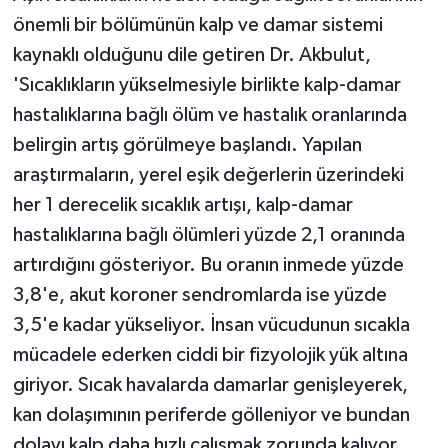
ÜLKE GÜNDEMİ
önemli bir bölümünün kalp ve damar sistemi
kaynaklı olduğunu dile getiren Dr. Akbulut,
YAŞAM
'Sıcaklıkların yükselmesiyle birlikte kalp-damar
hastalıklarına bağlı ölüm ve hastalık oranlarında
YEREL
belirgin artış görülmeye başlandı. Yapılan
Yerel Haberler
araştırmaların, yerel eşik değerlerin üzerindeki
her 1 derecelik sıcaklık artışı, kalp-damar
hastalıklarına bağlı ölümleri yüzde 2,1 oranında
artırdığını gösteriyor. Bu oranın inmede yüzde
3,8'e, akut koroner sendromlarda ise yüzde
3,5'e kadar yükseliyor. İnsan vücudunun sıcakla
mücadele ederken ciddi bir fizyolojik yük altına
giriyor. Sıcak havalarda damarlar genişleyerek,
kan dolaşımının periferde gölleniyor ve bundan
dolayı kalp daha hızlı çalışmak zorunda kalıyor.