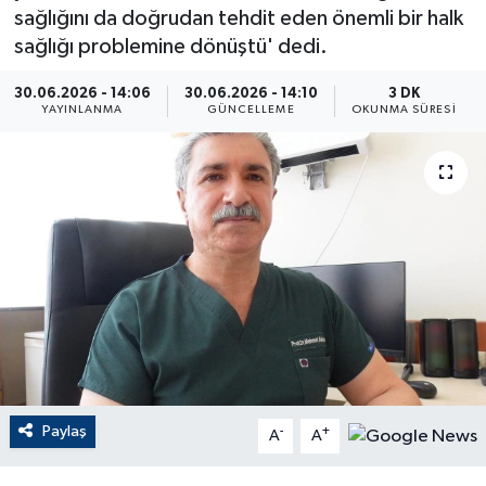
sağlığını da doğrudan tehdit eden önemli bir halk
ÇEVRE
sağlığı problemine dönüştü' dedi.
Dış Haberler
30.06.2026 - 14:06
30.06.2026 - 14:10
3 DK
YAYINLANMA
GÜNCELLEME
OKUNMA SÜRESI
Dünya
EĞİTİM
EKONOMİ
English News
Finans
Flaş Haber
Paylaş
-
+
A
A
Gayrimenkul