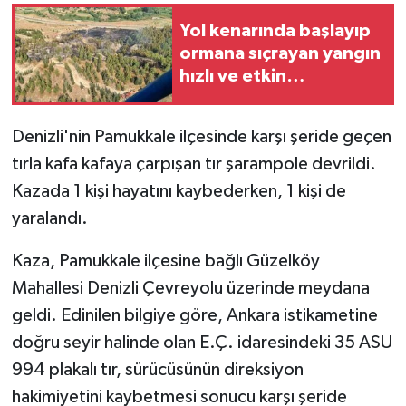
Yol kenarında başlayıp
GENEL
ormana sıçrayan yangın
hızlı ve etkin
GÜNDEM
müdahaleyle
büyümeden söndürüldü
Güvenlik
Denizli'nin Pamukkale ilçesinde karşı şeride geçen
tırla kafa kafaya çarpışan tır şarampole devrildi.
HABERDE İNSAN
Kazada 1 kişi hayatını kaybederken, 1 kişi de
yaralandı.
İNSAN
Kaza, Pamukkale ilçesine bağlı Güzelköy
İş Dünyası
Mahallesi Denizli Çevreyolu üzerinde meydana
geldi. Edinilen bilgiye göre, Ankara istikametine
Jandarma
doğru seyir halinde olan E.Ç. idaresindeki 35 ASU
Kadın
994 plakalı tır, sürücüsünün direksiyon
hakimiyetini kaybetmesi sonucu karşı şeride