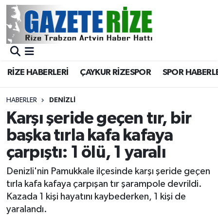
BÖLGEMİZ
Merkez Nöbetçi Eczaneler
SPOR
Merkez Hava Durumu
RİZE HABERLERİ
ÇAYKUR RİZESPOR
SPOR HABERL
Asayiş
Merkez Trafik Yoğunluk Haritası
HABERLER
DENIZLI
Rize Jandarma Komutanlığı
Süper Lig Puan Durumu ve Fikstür
Karşı şeride geçen tır, bir
başka tırla kafa kafaya
Bilim Teknoloji
Tüm Manşetler
çarpıştı: 1 ölü, 1 yaralı
Bölge
Son Dakika Haberleri
Denizli'nin Pamukkale ilçesinde karşı şeride geçen
tırla kafa kafaya çarpışan tır şarampole devrildi.
Advertising news
Haber Arşivi
Kazada 1 kişi hayatını kaybederken, 1 kişi de
yaralandı.
Canlı Maç