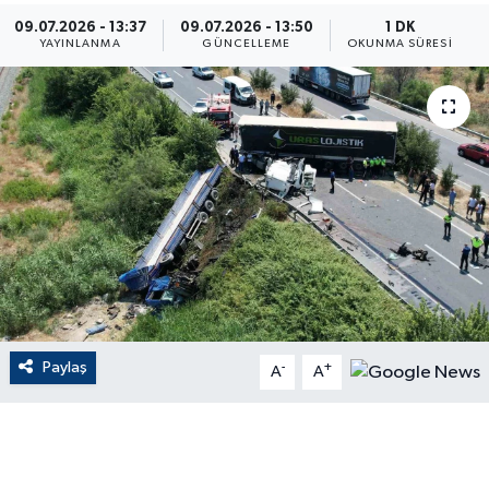
09.07.2026 - 13:37
09.07.2026 - 13:50
1 DK
ÇEVRE
YAYINLANMA
GÜNCELLEME
OKUNMA SÜRESI
Dış Haberler
Dünya
EĞİTİM
EKONOMİ
English News
Paylaş
-
+
Finans
A
A
Flaş Haber
Gayrimenkul