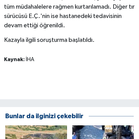
ÜLKE GÜNDEMİ
tüm müdahalelere rağmen kurtarılamadı. Diğer tır
sürücüsü E.Ç.'nin ise hastanedeki tedavisinin
YAŞAM
devam ettiği öğrenildi.
YEREL
Kazayla ilgili soruşturma başlatıldı.
Yerel Haberler
Kaynak:
İHA
Bunlar da ilginizi çekebilir