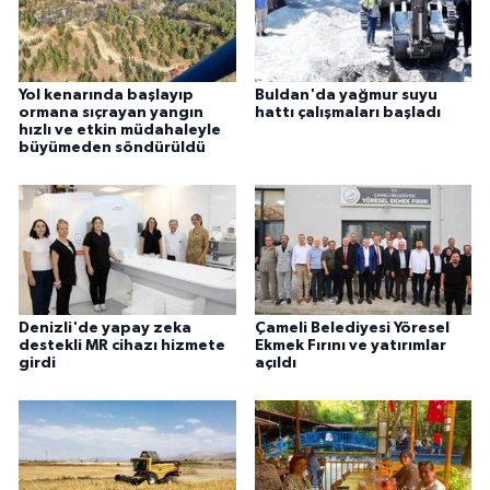
Yol kenarında başlayıp
Buldan'da yağmur suyu
ormana sıçrayan yangın
hattı çalışmaları başladı
hızlı ve etkin müdahaleyle
büyümeden söndürüldü
Denizli'de yapay zeka
Çameli Belediyesi Yöresel
destekli MR cihazı hizmete
Ekmek Fırını ve yatırımlar
girdi
açıldı