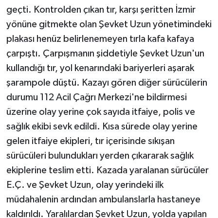
KÜLTÜR SANAT
geçti. Kontrolden çıkan tır, karşı şeritten İzmir
yönüne gitmekte olan Şevket Uzun yönetimindeki
MAGAZİN
plakası henüz belirlenemeyen tırla kafa kafaya
çarpıştı. Çarpışmanın şiddetiyle Şevket Uzun'un
Otomobil
kullandığı tır, yol kenarındaki bariyerleri aşarak
POLİTİKA
şarampole düştü. Kazayı gören diğer sürücülerin
durumu 112 Acil Çağrı Merkezi'ne bildirmesi
Sağlık
üzerine olay yerine çok sayıda itfaiye, polis ve
sağlık ekibi sevk edildi. Kısa sürede olay yerine
SİYASET
gelen itfaiye ekipleri, tır içerisinde sıkışan
SPOR HABERLERİ
sürücüleri bulundukları yerden çıkararak sağlık
ekiplerine teslim etti. Kazada yaralanan sürücüler
TEKNOLOJİ
E.Ç. ve Şevket Uzun, olay yerindeki ilk
müdahalenin ardından ambulanslarla hastaneye
Turizm
kaldırıldı. Yaralılardan Şevket Uzun, yolda yapılan