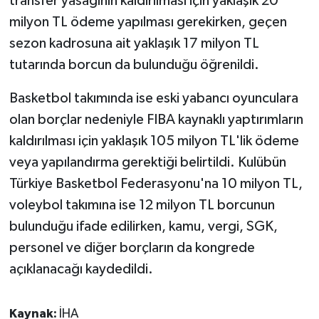
transfer yasağının kaldırılması için yaklaşık 20
ÜLKE GÜNDEMİ
milyon TL ödeme yapılması gerekirken, geçen
sezon kadrosuna ait yaklaşık 17 milyon TL
YAŞAM
tutarında borcun da bulunduğu öğrenildi.
YEREL
Basketbol takımında ise eski yabancı oyunculara
olan borçlar nedeniyle FIBA kaynaklı yaptırımların
Yerel Haberler
kaldırılması için yaklaşık 105 milyon TL'lik ödeme
veya yapılandırma gerektiği belirtildi. Kulübün
Türkiye Basketbol Federasyonu'na 10 milyon TL,
voleybol takımına ise 12 milyon TL borcunun
bulunduğu ifade edilirken, kamu, vergi, SGK,
personel ve diğer borçların da kongrede
açıklanacağı kaydedildi.
Kaynak:
İHA