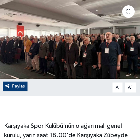
ÇEVRE
Dış Haberler
Dünya
EĞİTİM
EKONOMİ
Paylaş
-
+
A
A
English News
Finans
Flaş Haber
Karşıyaka Spor Kulübü'nün olağan mali genel
kurulu, yarın saat 18.00'de Karşıyaka Zübeyde
Gayrimenkul