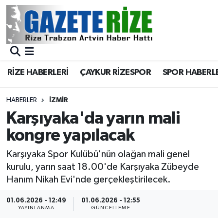
BÖLGEMİZ
Merkez Nöbetçi Eczaneler
SPOR
Merkez Hava Durumu
RİZE HABERLERİ
ÇAYKUR RİZESPOR
SPOR HABERL
Asayiş
Merkez Trafik Yoğunluk Haritası
HABERLER
İZMIR
Rize Jandarma Komutanlığı
Süper Lig Puan Durumu ve Fikstür
Karşıyaka'da yarın mali
kongre yapılacak
Bilim Teknoloji
Tüm Manşetler
Karşıyaka Spor Kulübü'nün olağan mali genel
Bölge
Son Dakika Haberleri
kurulu, yarın saat 18.00'de Karşıyaka Zübeyde
Hanım Nikah Evi'nde gerçekleştirilecek.
Advertising news
Haber Arşivi
01.06.2026 - 12:49
01.06.2026 - 12:55
YAYINLANMA
GÜNCELLEME
Canlı Maç