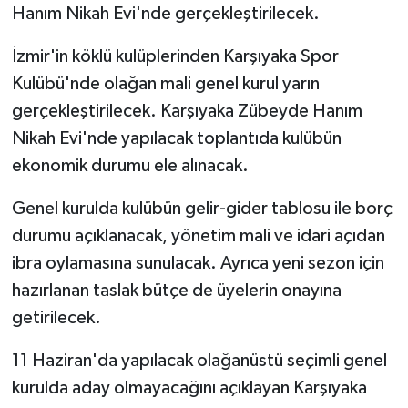
Hanım Nikah Evi'nde gerçekleştirilecek.
GENEL
İzmir'in köklü kulüplerinden Karşıyaka Spor
Kulübü'nde olağan mali genel kurul yarın
GÜNDEM
gerçekleştirilecek. Karşıyaka Zübeyde Hanım
Güvenlik
Nikah Evi'nde yapılacak toplantıda kulübün
ekonomik durumu ele alınacak.
HABERDE İNSAN
Genel kurulda kulübün gelir-gider tablosu ile borç
İNSAN
durumu açıklanacak, yönetim mali ve idari açıdan
ibra oylamasına sunulacak. Ayrıca yeni sezon için
İş Dünyası
hazırlanan taslak bütçe de üyelerin onayına
getirilecek.
Jandarma
11 Haziran'da yapılacak olağanüstü seçimli genel
Kadın
kurulda aday olmayacağını açıklayan Karşıyaka