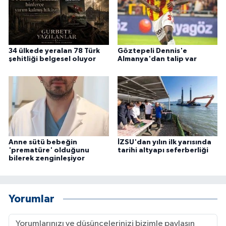
34 ülkede yeralan 78 Türk
Göztepeli Dennis'e
şehitliği belgesel oluyor
Almanya'dan talip var
Anne sütü bebeğin
İZSU'dan yılın ilk yarısında
'prematüre' olduğunu
tarihi altyapı seferberliği
bilerek zenginleşiyor
Yorumlar