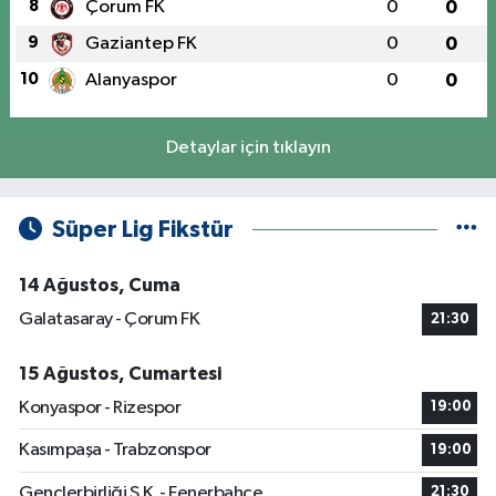
8
Çorum FK
0
0
9
Gaziantep FK
0
0
10
Alanyaspor
0
0
Detaylar için tıklayın
Süper Lig Fikstür
14 Ağustos, Cuma
Galatasaray - Çorum FK
21:30
15 Ağustos, Cumartesi
Konyaspor - Rizespor
19:00
Kasımpaşa - Trabzonspor
19:00
Gençlerbirliği S.K. - Fenerbahçe
21:30