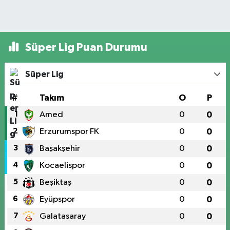
Süper Lig Puan Durumu
Süper Lig
#
Takım
O
P
1
Amed
0
0
2
Erzurumspor FK
0
0
3
Başakşehir
0
0
4
Kocaelispor
0
0
5
Beşiktaş
0
0
6
Eyüpspor
0
0
7
Galatasaray
0
0