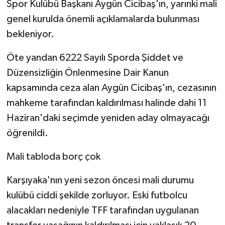
Spor Kulübü Başkanı Aygün Cicibaş'ın, yarınki mali
KÜLTÜR SANAT
genel kurulda önemli açıklamalarda bulunması
MAGAZİN
bekleniyor.
Otomobil
Öte yandan 6222 Sayılı Sporda Şiddet ve
Düzensizliğin Önlenmesine Dair Kanun
POLİTİKA
kapsamında ceza alan Aygün Cicibaş'ın, cezasının
mahkeme tarafından kaldırılması halinde dahi 11
Sağlık
Haziran'daki seçimde yeniden aday olmayacağı
SİYASET
öğrenildi.
Mali tabloda borç çok
SPOR HABERLERİ
Karşıyaka'nın yeni sezon öncesi mali durumu
TEKNOLOJİ
kulübü ciddi şekilde zorluyor. Eski futbolcu
Turizm
alacakları nedeniyle TFF tarafından uygulanan