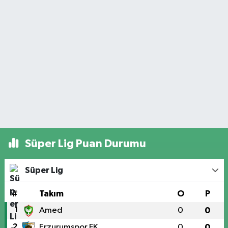
Süper Lig Puan Durumu
Süper Lig
#
Takım
O
P
1
Amed
0
0
2
Erzurumspor FK
0
0