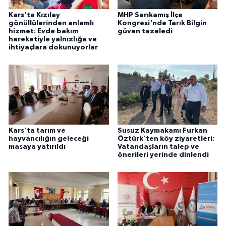
Kars'ta Kızılay
MHP Sarıkamış İlçe
gönüllülerinden anlamlı
Kongresi'nde Tarık Bilgin
hizmet: Evde bakım
güven tazeledi
hareketiyle yalnızlığa ve
ihtiyaçlara dokunuyorlar
Kars'ta tarım ve
Susuz Kaymakamı Furkan
hayvancılığın geleceği
Öztürk'ten köy ziyaretleri:
masaya yatırıldı
Vatandaşların talep ve
önerileri yerinde dinlendi