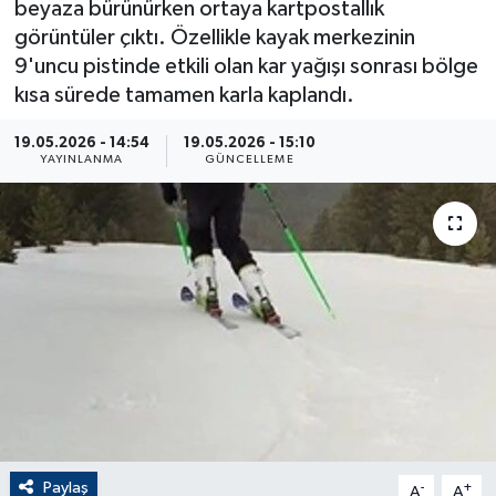
beyaza bürünürken ortaya kartpostallık
görüntüler çıktı. Özellikle kayak merkezinin
ÇEVRE
9'uncu pistinde etkili olan kar yağışı sonrası bölge
kısa sürede tamamen karla kaplandı.
Dış Haberler
19.05.2026 - 14:54
19.05.2026 - 15:10
Dünya
YAYINLANMA
GÜNCELLEME
EĞİTİM
EKONOMİ
English News
Finans
Flaş Haber
Paylaş
-
+
Gayrimenkul
A
A