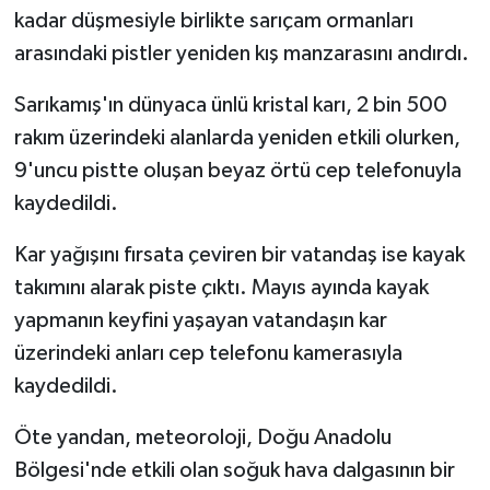
KÜLTÜR SANAT
kadar düşmesiyle birlikte sarıçam ormanları
arasındaki pistler yeniden kış manzarasını andırdı.
MAGAZİN
Sarıkamış'ın dünyaca ünlü kristal karı, 2 bin 500
Otomobil
rakım üzerindeki alanlarda yeniden etkili olurken,
9'uncu pistte oluşan beyaz örtü cep telefonuyla
POLİTİKA
kaydedildi.
Sağlık
Kar yağışını fırsata çeviren bir vatandaş ise kayak
takımını alarak piste çıktı. Mayıs ayında kayak
SİYASET
yapmanın keyfini yaşayan vatandaşın kar
SPOR HABERLERİ
üzerindeki anları cep telefonu kamerasıyla
kaydedildi.
TEKNOLOJİ
Öte yandan, meteoroloji, Doğu Anadolu
Turizm
Bölgesi'nde etkili olan soğuk hava dalgasının bir