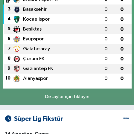
3
Başakşehir
0
0
4
Kocaelispor
0
0
5
Beşiktaş
0
0
6
Eyüpspor
0
0
7
Galatasaray
0
0
8
Çorum FK
0
0
9
Gaziantep FK
0
0
10
Alanyaspor
0
0
Detaylar için tıklayın
Süper Lig Fikstür
14 Ağustos, Cuma