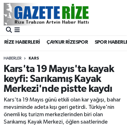
BÖLGEMİZ
Merkez Nöbetçi Eczaneler
SPOR
Merkez Hava Durumu
RİZE HABERLERİ
ÇAYKUR RİZESPOR
SPOR HABERL
Asayiş
Merkez Trafik Yoğunluk Haritası
HABERLER
KARS
Rize Jandarma Komutanlığı
Süper Lig Puan Durumu ve Fikstür
Kars'ta 19 Mayıs'ta kayak
keyfi: Sarıkamış Kayak
Bilim Teknoloji
Tüm Manşetler
Merkezi'nde pistte kaydı
Bölge
Son Dakika Haberleri
Kars'ta 19 Mayıs günü etkili olan kar yağışı, bahar
mevsiminde adeta kışı geri getirdi. Türkiye'nin
Advertising news
Haber Arşivi
önemli kış turizm merkezlerinden biri olan
Sarıkamış Kayak Merkezi, öğlen saatlerinde
Canlı Maç