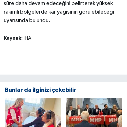
süre daha devam edeceğini belirterek yüksek
ÜLKE GÜNDEMİ
rakımlı bölgelerde kar yağışının görülebileceği
YAŞAM
uyarısında bulundu.
YEREL
Kaynak:
İHA
Yerel Haberler
Bunlar da ilginizi çekebilir