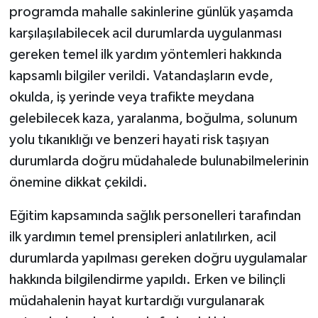
KÜLTÜR SANAT
programda mahalle sakinlerine günlük yaşamda
karşılaşılabilecek acil durumlarda uygulanması
MAGAZİN
gereken temel ilk yardım yöntemleri hakkında
kapsamlı bilgiler verildi. Vatandaşların evde,
Otomobil
okulda, iş yerinde veya trafikte meydana
POLİTİKA
gelebilecek kaza, yaralanma, boğulma, solunum
yolu tıkanıklığı ve benzeri hayati risk taşıyan
Sağlık
durumlarda doğru müdahalede bulunabilmelerinin
önemine dikkat çekildi.
SİYASET
Eğitim kapsamında sağlık personelleri tarafından
SPOR HABERLERİ
ilk yardımın temel prensipleri anlatılırken, acil
durumlarda yapılması gereken doğru uygulamalar
TEKNOLOJİ
hakkında bilgilendirme yapıldı. Erken ve bilinçli
Turizm
müdahalenin hayat kurtardığı vurgulanarak