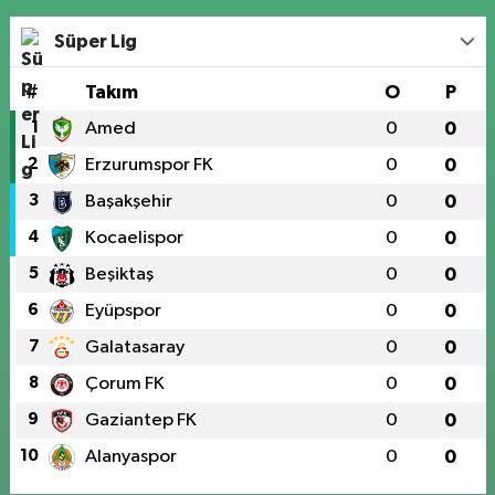
Süper Lig
#
Takım
O
P
1
Amed
0
0
2
Erzurumspor FK
0
0
3
Başakşehir
0
0
4
Kocaelispor
0
0
5
Beşiktaş
0
0
6
Eyüpspor
0
0
7
Galatasaray
0
0
8
Çorum FK
0
0
9
Gaziantep FK
0
0
10
Alanyaspor
0
0