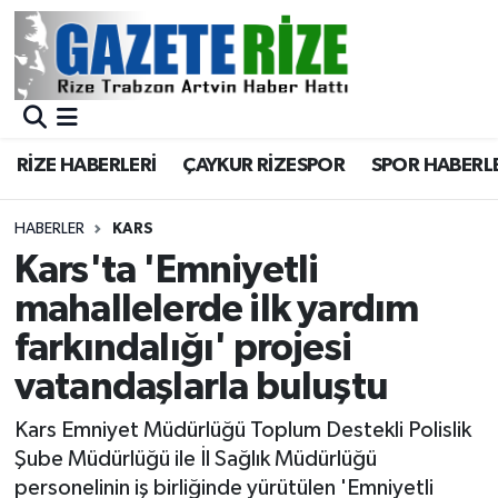
BÖLGEMİZ
Merkez Nöbetçi Eczaneler
SPOR
Merkez Hava Durumu
RİZE HABERLERİ
ÇAYKUR RİZESPOR
SPOR HABERL
Asayiş
Merkez Trafik Yoğunluk Haritası
HABERLER
KARS
Rize Jandarma Komutanlığı
Süper Lig Puan Durumu ve Fikstür
Kars'ta 'Emniyetli
mahallelerde ilk yardım
Bilim Teknoloji
Tüm Manşetler
farkındalığı' projesi
Bölge
Son Dakika Haberleri
vatandaşlarla buluştu
Advertising news
Haber Arşivi
Kars Emniyet Müdürlüğü Toplum Destekli Polislik
Şube Müdürlüğü ile İl Sağlık Müdürlüğü
Canlı Maç
personelinin iş birliğinde yürütülen 'Emniyetli