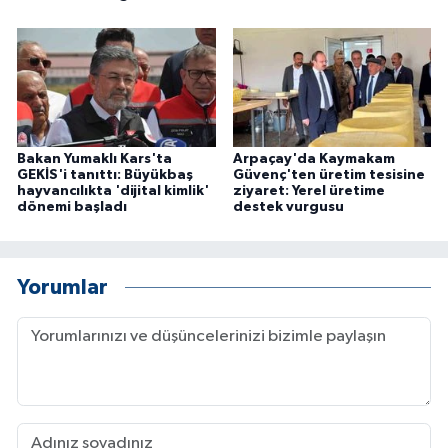
Bakan Yumaklı Kars'ta
Arpaçay'da Kaymakam
GEKİS'i tanıttı: Büyükbaş
Güvenç'ten üretim tesisine
hayvancılıkta 'dijital kimlik'
ziyaret: Yerel üretime
dönemi başladı
destek vurgusu
Yorumlar