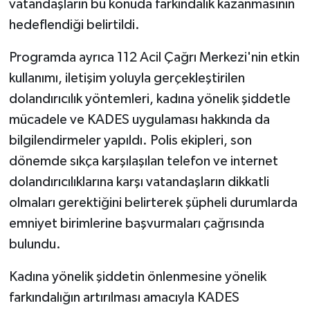
vatandaşların bu konuda farkındalık kazanmasının
ÜLKE GÜNDEMİ
hedeflendiği belirtildi.
YAŞAM
Programda ayrıca 112 Acil Çağrı Merkezi'nin etkin
kullanımı, iletişim yoluyla gerçekleştirilen
YEREL
dolandırıcılık yöntemleri, kadına yönelik şiddetle
Yerel Haberler
mücadele ve KADES uygulaması hakkında da
bilgilendirmeler yapıldı. Polis ekipleri, son
dönemde sıkça karşılaşılan telefon ve internet
dolandırıcılıklarına karşı vatandaşların dikkatli
olmaları gerektiğini belirterek şüpheli durumlarda
emniyet birimlerine başvurmaları çağrısında
bulundu.
Kadına yönelik şiddetin önlenmesine yönelik
farkındalığın artırılması amacıyla KADES