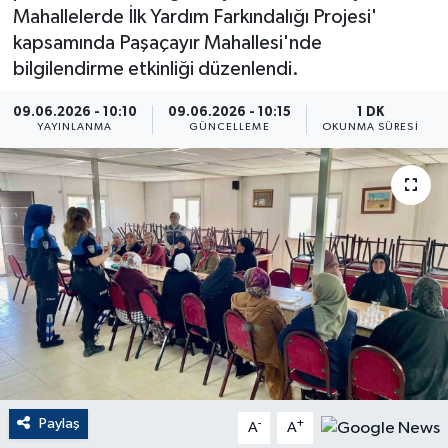
Mahallelerde İlk Yardım Farkındalığı Projesi'
ÇEVRE
kapsamında Paşaçayır Mahallesi'nde
bilgilendirme etkinliği düzenlendi.
Dış Haberler
09.06.2026 - 10:10
09.06.2026 - 10:15
1 DK
YAYINLANMA
GÜNCELLEME
OKUNMA SÜRESI
Dünya
EĞİTİM
EKONOMİ
English News
Finans
Flaş Haber
Paylaş
-
+
A
A
Gayrimenkul