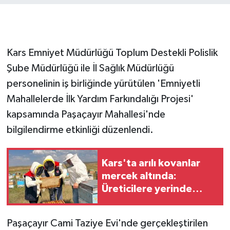
GENEL
GÜNDEM
Kars Emniyet Müdürlüğü Toplum Destekli Polislik
Şube Müdürlüğü ile İl Sağlık Müdürlüğü
Güvenlik
personelinin iş birliğinde yürütülen 'Emniyetli
Mahallelerde İlk Yardım Farkındalığı Projesi'
HABERDE İNSAN
kapsamında Paşaçayır Mahallesi'nde
İNSAN
bilgilendirme etkinliği düzenlendi.
İş Dünyası
Kars'ta arılı kovanlar
mercek altında:
Jandarma
Üreticilere yerinde
teknik destek
Kadın
Paşaçayır Cami Taziye Evi'nde gerçekleştirilen