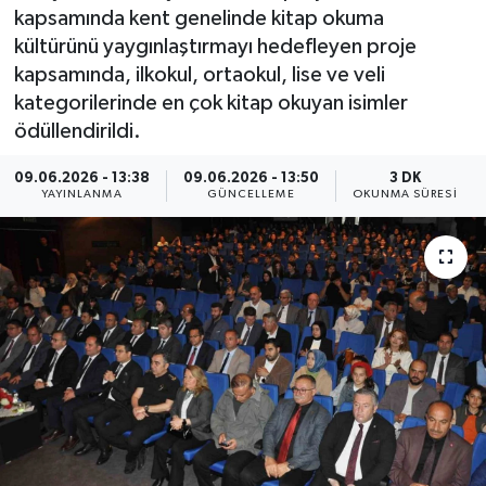
kapsamında kent genelinde kitap okuma
ÇEVRE
kültürünü yaygınlaştırmayı hedefleyen proje
kapsamında, ilkokul, ortaokul, lise ve veli
Dış Haberler
kategorilerinde en çok kitap okuyan isimler
ödüllendirildi.
Dünya
09.06.2026 - 13:38
09.06.2026 - 13:50
3 DK
YAYINLANMA
GÜNCELLEME
OKUNMA SÜRESI
EĞİTİM
EKONOMİ
English News
Finans
Flaş Haber
Gayrimenkul