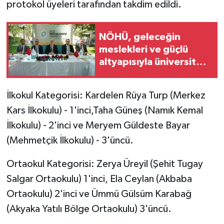
protokol üyeleri tarafından takdim edildi.
NÖHÜ, geleceğin
meslekleri ve güçlü
altyapısıyla üniversite
adaylarını bekliyor
İlkokul Kategorisi: Kardelen Rüya Turp (Merkez
Kars İlkokulu) - 1'inci,Taha Güneş (Namık Kemal
İlkokulu) - 2'inci ve Meryem Güldeste Bayar
(Mehmetçik İlkokulu) - 3'üncü.
Ortaokul Kategorisi: Zerya Üreyil (Şehit Tugay
Salgar Ortaokulu) 1'inci, Ela Ceylan (Akbaba
Ortaokulu) 2'inci ve Ümmü Gülsüm Karabağ
(Akyaka Yatılı Bölge Ortaokulu) 3'üncü.