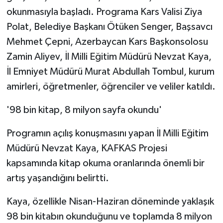
KÜLTÜR SANAT
okunmasıyla başladı. Programa Kars Valisi Ziya
Polat, Belediye Başkanı Ötüken Senger, Başsavcı
MAGAZİN
Mehmet Çepni, Azerbaycan Kars Başkonsolosu
Otomobil
Zamin Aliyev, İl Milli Eğitim Müdürü Nevzat Kaya,
İl Emniyet Müdürü Murat Abdullah Tombul, kurum
POLİTİKA
amirleri, öğretmenler, öğrenciler ve veliler katıldı.
Sağlık
'98 bin kitap, 8 milyon sayfa okundu'
SİYASET
Programın açılış konuşmasını yapan İl Milli Eğitim
Müdürü Nevzat Kaya, KAFKAS Projesi
SPOR HABERLERİ
kapsamında kitap okuma oranlarında önemli bir
artış yaşandığını belirtti.
TEKNOLOJİ
Kaya, özellikle Nisan-Haziran döneminde yaklaşık
Turizm
98 bin kitabın okunduğunu ve toplamda 8 milyon