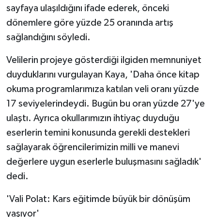
sayfaya ulaşıldığını ifade ederek, önceki
ÜLKE GÜNDEMİ
dönemlere göre yüzde 25 oranında artış
YAŞAM
sağlandığını söyledi.
YEREL
Velilerin projeye gösterdiği ilgiden memnuniyet
duyduklarını vurgulayan Kaya, 'Daha önce kitap
Yerel Haberler
okuma programlarımıza katılan veli oranı yüzde
17 seviyelerindeydi. Bugün bu oran yüzde 27'ye
ulaştı. Ayrıca okullarımızın ihtiyaç duyduğu
eserlerin temini konusunda gerekli destekleri
sağlayarak öğrencilerimizin milli ve manevi
değerlere uygun eserlerle buluşmasını sağladık'
dedi.
'Vali Polat: Kars eğitimde büyük bir dönüşüm
yaşıyor'