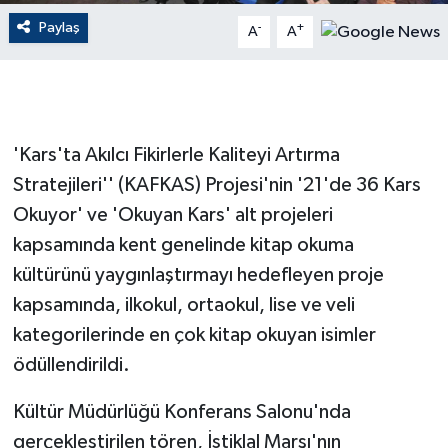
Paylaş
-
+
A
A
GENEL
GÜNDEM
Güvenlik
'Kars'ta Akılcı Fikirlerle Kaliteyi Artırma
Stratejileri'' (KAFKAS) Projesi'nin '21'de 36 Kars
HABERDE İNSAN
Okuyor' ve 'Okuyan Kars' alt projeleri
kapsamında kent genelinde kitap okuma
İNSAN
kültürünü yaygınlaştırmayı hedefleyen proje
İş Dünyası
kapsamında, ilkokul, ortaokul, lise ve veli
kategorilerinde en çok kitap okuyan isimler
Jandarma
ödüllendirildi.
Kadın
Kültür Müdürlüğü Konferans Salonu'nda
gerçekleştirilen tören, İstiklal Marşı'nın