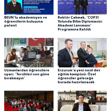
BEUN'lu akademisyen ve
Rektör Çakmak, 'COP31
öğrencilerin buluşuna
Yolunda Bilim Diplomasisi:
patent
Akademi Lansmanı'
Programına Katıldı
Uzmanlardan öğrencilere
Erzurum'a yeni nesil dev
uyarı: 'Tercihleri son güne
eğitim kampüsü: Özel
bırakmayın'
öğrenciler geleceğe
burada hazırlanacak