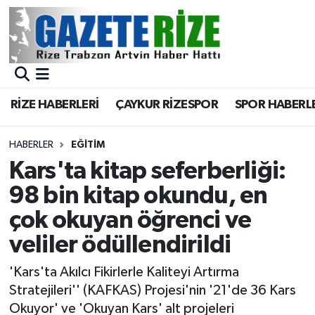
BÖLGEMİZ
Merkez Nöbetçi Eczaneler
SPOR
Merkez Hava Durumu
RİZE HABERLERİ
ÇAYKUR RİZESPOR
SPOR HABERL
Asayiş
Merkez Trafik Yoğunluk Haritası
HABERLER
EĞİTİM
Rize Jandarma Komutanlığı
Süper Lig Puan Durumu ve Fikstür
Kars'ta kitap seferberliği:
98 bin kitap okundu, en
Bilim Teknoloji
Tüm Manşetler
çok okuyan öğrenci ve
Bölge
Son Dakika Haberleri
veliler ödüllendirildi
Advertising news
Haber Arşivi
'Kars'ta Akılcı Fikirlerle Kaliteyi Artırma
Stratejileri'' (KAFKAS) Projesi'nin '21'de 36 Kars
Canlı Maç
Okuyor' ve 'Okuyan Kars' alt projeleri