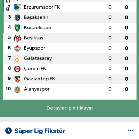
2
Erzurumspor FK
0
0
3
Başakşehir
0
0
4
Kocaelispor
0
0
5
Beşiktaş
0
0
6
Eyüpspor
0
0
7
Galatasaray
0
0
8
Çorum FK
0
0
9
Gaziantep FK
0
0
10
Alanyaspor
0
0
Detaylar için tıklayın
Süper Lig Fikstür