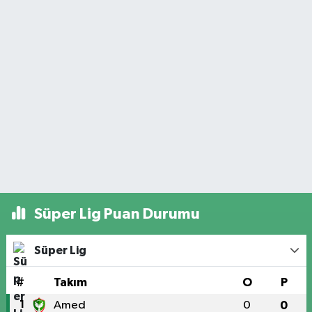
Süper Lig Puan Durumu
Süper Lig
#
Takım
O
P
1
Amed
0
0