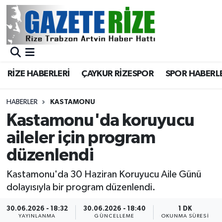
BÖLGEMİZ
Merkez Nöbetçi Eczaneler
SPOR
Merkez Hava Durumu
RİZE HABERLERİ
ÇAYKUR RİZESPOR
SPOR HABERL
Asayiş
Merkez Trafik Yoğunluk Haritası
HABERLER
KASTAMONU
Rize Jandarma Komutanlığı
Süper Lig Puan Durumu ve Fikstür
Kastamonu'da koruyucu
aileler için program
Bilim Teknoloji
Tüm Manşetler
düzenlendi
Bölge
Son Dakika Haberleri
Kastamonu'da 30 Haziran Koruyucu Aile Günü
dolayısıyla bir program düzenlendi.
Advertising news
Haber Arşivi
30.06.2026 - 18:32
30.06.2026 - 18:40
1 DK
Canlı Maç
YAYINLANMA
GÜNCELLEME
OKUNMA SÜRESI