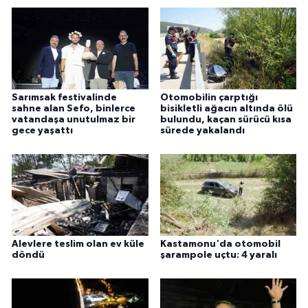
Sarımsak festivalinde
Otomobilin çarptığı
sahne alan Sefo, binlerce
bisikletli ağacın altında ölü
vatandaşa unutulmaz bir
bulundu, kaçan sürücü kısa
gece yaşattı
sürede yakalandı
Alevlere teslim olan ev küle
Kastamonu'da otomobil
döndü
şarampole uçtu: 4 yaralı