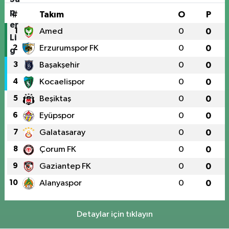
#
Takım
O
P
1
Amed
0
0
2
Erzurumspor FK
0
0
3
Başakşehir
0
0
4
Kocaelispor
0
0
5
Beşiktaş
0
0
6
Eyüpspor
0
0
7
Galatasaray
0
0
8
Çorum FK
0
0
9
Gaziantep FK
0
0
10
Alanyaspor
0
0
Detaylar için tıklayın