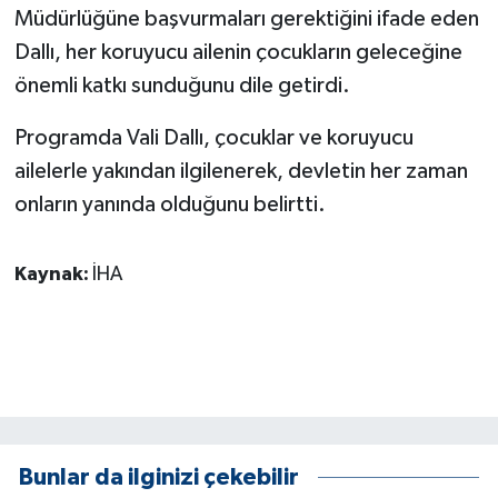
Müdürlüğüne başvurmaları gerektiğini ifade eden
ÜLKE GÜNDEMİ
Dallı, her koruyucu ailenin çocukların geleceğine
YAŞAM
önemli katkı sunduğunu dile getirdi.
YEREL
Programda Vali Dallı, çocuklar ve koruyucu
ailelerle yakından ilgilenerek, devletin her zaman
Yerel Haberler
onların yanında olduğunu belirtti.
Kaynak:
İHA
Bunlar da ilginizi çekebilir