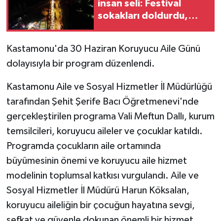
insan seli: Festival
sokakları doldurdu,
GENEL
kilometrelerce
uzunlukta araç kuyruğu
Kastamonu'da 30 Haziran Koruyucu Aile Günü
GÜNDEM
oluştu
dolayısıyla bir program düzenlendi.
Güvenlik
Kastamonu Aile ve Sosyal Hizmetler İl Müdürlüğü
HABERDE İNSAN
tarafından Şehit Şerife Bacı Öğretmenevi'nde
gerçekleştirilen programa Vali Meftun Dallı, kurum
İNSAN
temsilcileri, koruyucu aileler ve çocuklar katıldı.
Programda çocukların aile ortamında
İş Dünyası
büyümesinin önemi ve koruyucu aile hizmet
Jandarma
modelinin toplumsal katkısı vurgulandı. Aile ve
Sosyal Hizmetler İl Müdürü Harun Köksalan,
Kadın
koruyucu aileliğin bir çocuğun hayatına sevgi,
şefkat ve güvenle dokunan önemli bir hizmet