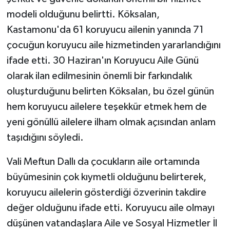
KÜLTÜR SANAT
modeli olduğunu belirtti. Köksalan,
Kastamonu'da 61 koruyucu ailenin yanında 71
MAGAZİN
çocuğun koruyucu aile hizmetinden yararlandığını
Otomobil
ifade etti. 30 Haziran'ın Koruyucu Aile Günü
olarak ilan edilmesinin önemli bir farkındalık
POLİTİKA
oluşturduğunu belirten Köksalan, bu özel günün
hem koruyucu ailelere teşekkür etmek hem de
Sağlık
yeni gönüllü ailelere ilham olmak açısından anlam
SİYASET
taşıdığını söyledi.
SPOR HABERLERİ
Vali Meftun Dallı da çocukların aile ortamında
büyümesinin çok kıymetli olduğunu belirterek,
TEKNOLOJİ
koruyucu ailelerin gösterdiği özverinin takdire
değer olduğunu ifade etti. Koruyucu aile olmayı
Turizm
düşünen vatandaşlara Aile ve Sosyal Hizmetler İl