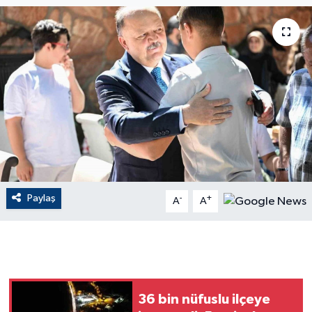
ÇEVRE
Dış Haberler
Dünya
EĞİTİM
EKONOMİ
Paylaş
-
+
A
A
English News
Finans
Flaş Haber
36 bin nüfuslu ilçeye
Gayrimenkul