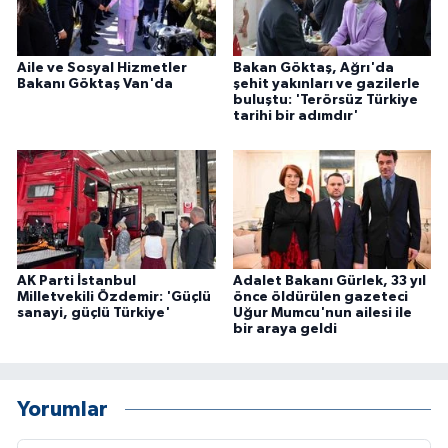
Aile ve Sosyal Hizmetler
Bakan Göktaş, Ağrı'da
Bakanı Göktaş Van'da
şehit yakınları ve gazilerle
buluştu: 'Terörsüz Türkiye
tarihi bir adımdır'
AK Parti İstanbul
Adalet Bakanı Gürlek, 33 yıl
Milletvekili Özdemir: 'Güçlü
önce öldürülen gazeteci
sanayi, güçlü Türkiye'
Uğur Mumcu'nun ailesi ile
bir araya geldi
Yorumlar