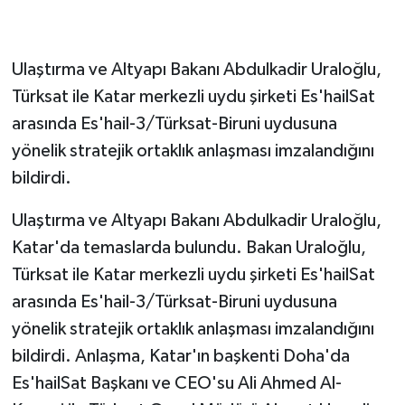
GENEL
Ulaştırma ve Altyapı Bakanı Abdulkadir Uraloğlu,
GÜNDEM
Türksat ile Katar merkezli uydu şirketi Es'hailSat
arasında Es'hail-3/Türksat-Biruni uydusuna
Güvenlik
yönelik stratejik ortaklık anlaşması imzalandığını
bildirdi.
HABERDE İNSAN
Ulaştırma ve Altyapı Bakanı Abdulkadir Uraloğlu,
İNSAN
Katar'da temaslarda bulundu. Bakan Uraloğlu,
İş Dünyası
Türksat ile Katar merkezli uydu şirketi Es'hailSat
arasında Es'hail-3/Türksat-Biruni uydusuna
Jandarma
yönelik stratejik ortaklık anlaşması imzalandığını
bildirdi. Anlaşma, Katar'ın başkenti Doha'da
Kadın
Es'hailSat Başkanı ve CEO'su Ali Ahmed Al-