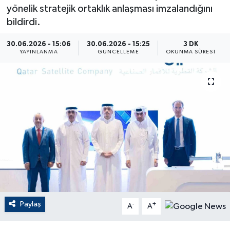
yönelik stratejik ortaklık anlaşması imzalandığını
ÇEVRE
bildirdi.
Dış Haberler
30.06.2026 - 15:06
30.06.2026 - 15:25
3 DK
YAYINLANMA
GÜNCELLEME
OKUNMA SÜRESI
Dünya
EĞİTİM
EKONOMİ
English News
Finans
Flaş Haber
Paylaş
-
+
A
A
Gayrimenkul