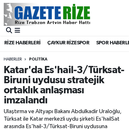
BÖLGEMİZ
Merkez Nöbetçi Eczaneler
SPOR
Merkez Hava Durumu
RİZE HABERLERİ
ÇAYKUR RİZESPOR
SPOR HABERL
Asayiş
Merkez Trafik Yoğunluk Haritası
HABERLER
POLİTİKA
Rize Jandarma Komutanlığı
Süper Lig Puan Durumu ve Fikstür
Katar'da Es'hail-3/Türksat-
Biruni uydusu stratejik
Bilim Teknoloji
Tüm Manşetler
ortaklık anlaşması
Bölge
Son Dakika Haberleri
imzalandı
Advertising news
Haber Arşivi
Ulaştırma ve Altyapı Bakanı Abdulkadir Uraloğlu,
Türksat ile Katar merkezli uydu şirketi Es'hailSat
Canlı Maç
arasında Es'hail-3/Türksat-Biruni uydusuna