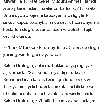
Kuwari ile Türksat Genel Müdürü Ahmet Hamdi
KÜLTÜR SANAT
Atalay tarafından imzalandı. Es'hail-3/Türksat-
MAGAZİN
Biruni uydu projesini kapsayan iş birliğiyle iki
şirket, kapasite paylaşımı ve ortak ticari büyüme
Otomobil
hedefleri doğrultusunda uzun vadeli stratejik
ortaklık kurdu.
POLİTİKA
Es'hail-3/Türksat-Biruni uydusu 50 derece doğu
Sağlık
yörüngesinde görev yapacak
SİYASET
Bakan Uraloğlu, anlaşma hakkında yaptığı yazılı
açıklamada, 'Söz konusu iş birliği Türksat-
SPOR HABERLERİ
Biruni'nin ticari kapasitesini güçlendirecek ve
TEKNOLOJİ
Türkiye'nin uydu haberleşme alanındaki küresel
etkinliğini daha da artıracak' ifadesini kullandı.
Turizm
Bakan Uraloğlu, Es'hailSat ile imzalanan anlaşma