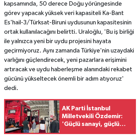
kapsamında, 50 derece Doğu yörüngesinde
ÜLKE GÜNDEMİ
görev yapacak yüksek veri kapasiteli Ka-Bant
YAŞAM
Es'hail-3/Türksat-Biruni uydusunun kapasitesinin
ortak kullanılacağını belirtti. Uraloğlu, 'Bu iş birliği
YEREL
ile yalnızca yeni bir uydu projesini hayata
geçirmiyoruz. Aynı zamanda Türkiye'nin uzaydaki
Yerel Haberler
varlığını güçlendirecek, yeni pazarlara erişimini
artıracak ve uydu haberleşme alanındaki rekabet
gücünü yükseltecek önemli bir adım atıyoruz'
dedi.
AK Parti İstanbul
Milletvekili Özdemir:
'Güçlü sanayi, güçlü
Türkiye'