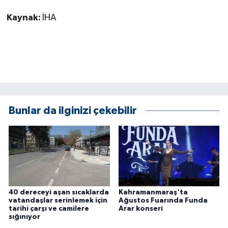
ÜLKE GÜNDEMİ
Kaynak:
İHA
YAŞAM
YEREL
Yerel Haberler
Bunlar da ilginizi çekebilir
40 dereceyi aşan sıcaklarda
Kahramanmaraş'ta
vatandaşlar serinlemek için
Ağustos Fuarında Funda
tarihi çarşı ve camilere
Arar konseri
sığınıyor