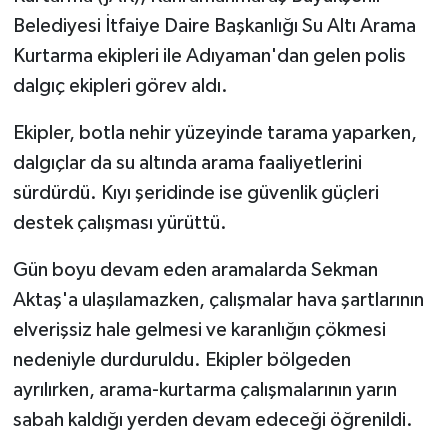
KÜLTÜR SANAT
Belediyesi İtfaiye Daire Başkanlığı Su Altı Arama
Kurtarma ekipleri ile Adıyaman'dan gelen polis
MAGAZİN
dalgıç ekipleri görev aldı.
Otomobil
Ekipler, botla nehir yüzeyinde tarama yaparken,
POLİTİKA
dalgıçlar da su altında arama faaliyetlerini
sürdürdü. Kıyı şeridinde ise güvenlik güçleri
Sağlık
destek çalışması yürüttü.
SİYASET
Gün boyu devam eden aramalarda Sekman
Aktaş'a ulaşılamazken, çalışmalar hava şartlarının
SPOR HABERLERİ
elverişsiz hale gelmesi ve karanlığın çökmesi
nedeniyle durduruldu. Ekipler bölgeden
TEKNOLOJİ
ayrılırken, arama-kurtarma çalışmalarının yarın
Turizm
sabah kaldığı yerden devam edeceği öğrenildi.