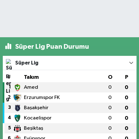
Süper Lig Puan Durumu
Süper Lig
#
Takım
O
P
1
Amed
0
0
2
Erzurumspor FK
0
0
3
Başakşehir
0
0
4
Kocaelispor
0
0
5
Beşiktaş
0
0
6
Eyüpspor
0
0