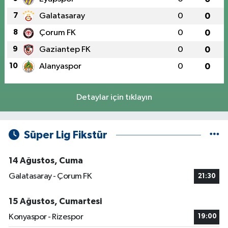
7
Galatasaray
0
0
8
Çorum FK
0
0
9
Gaziantep FK
0
0
10
Alanyaspor
0
0
Detaylar için tıklayın
Süper Lig Fikstür
14 Ağustos, Cuma
Galatasaray - Çorum FK
21:30
15 Ağustos, Cumartesi
Konyaspor - Rizespor
19:00