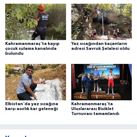
Kahramanmaraş'ta kayıp
Yaz sıcağından kaçanların
çocuk sulama kanalında
adresi Savruk Şelalesi oldu
bulundu
Elbistan'da yaz sıcağına
Kahramanmaraş'ta
karşı asırlık kar geleneği
Uluslararası Bisiklet
Turnuvası tamamlandı