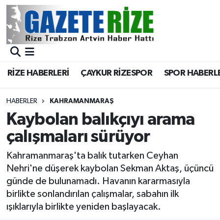
BÖLGEMİZ
Merkez Nöbetçi Eczaneler
SPOR
Merkez Hava Durumu
RİZE HABERLERİ
ÇAYKUR RİZESPOR
SPOR HABERL
Asayiş
Merkez Trafik Yoğunluk Haritası
HABERLER
KAHRAMANMARAŞ
Rize Jandarma Komutanlığı
Süper Lig Puan Durumu ve Fikstür
Kaybolan balıkçıyı arama
çalışmaları sürüyor
Bilim Teknoloji
Tüm Manşetler
Kahramanmaraş'ta balık tutarken Ceyhan
Bölge
Son Dakika Haberleri
Nehri'ne düşerek kaybolan Sekman Aktaş, üçüncü
günde de bulunamadı. Havanın kararmasıyla
Advertising news
Haber Arşivi
birlikte sonlandırılan çalışmalar, sabahın ilk
ışıklarıyla birlikte yeniden başlayacak.
Canlı Maç