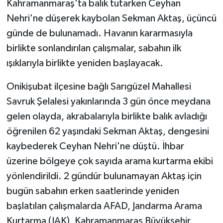
Kahramanmaraş'ta balık tutarken Ceyhan
Nehri'ne düşerek kaybolan Sekman Aktaş, üçüncü
GENEL
günde de bulunamadı. Havanın kararmasıyla
birlikte sonlandırılan çalışmalar, sabahın ilk
GÜNDEM
ışıklarıyla birlikte yeniden başlayacak.
Güvenlik
Onikişubat ilçesine bağlı Sarıgüzel Mahallesi
HABERDE İNSAN
Savruk Şelalesi yakınlarında 3 gün önce meydana
gelen olayda, akrabalarıyla birlikte balık avladığı
İNSAN
öğrenilen 62 yaşındaki Sekman Aktaş, dengesini
kaybederek Ceyhan Nehri'ne düştü. İhbar
İş Dünyası
üzerine bölgeye çok sayıda arama kurtarma ekibi
yönlendirildi. 2 gündür bulunamayan Aktaş için
Jandarma
bugün sabahın erken saatlerinde yeniden
Kadın
başlatılan çalışmalarda AFAD, Jandarma Arama
Kurtarma (JAK), Kahramanmaraş Büyükşehir