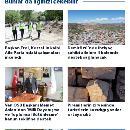
Bunlar da ilginizi çekebilir
ÜLKE GÜNDEMİ
YAŞAM
YEREL
Başkan Erol, Kestel'in kalbi
Demirözü'nde ihtiyaç
Yerel Haberler
Aile Parkı'ndaki çalışmaları
sahibi ailelere 4 kalemde
inceledi
destek sağlanacak
Van OSB Başkanı Memet
Piramitlerin zirvesinde
Aslan'dan 'Milli Dayanışma
turistlerin kazıdığı yazılar
ve Toplumsal Bütünleşme'
ortaya çıktı
kanun teklifine destek