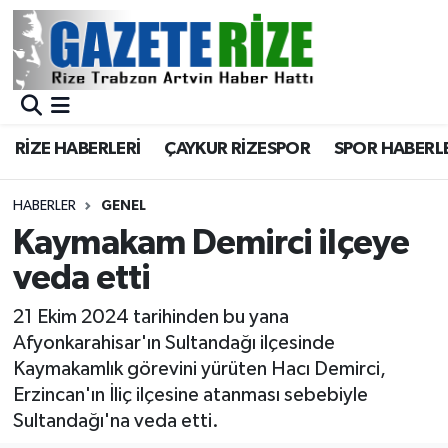
BÖLGEMİZ
Merkez Nöbetçi Eczaneler
SPOR
Merkez Hava Durumu
RİZE HABERLERİ
ÇAYKUR RİZESPOR
SPOR HABERL
Asayiş
Merkez Trafik Yoğunluk Haritası
HABERLER
GENEL
Rize Jandarma Komutanlığı
Süper Lig Puan Durumu ve Fikstür
Kaymakam Demirci ilçeye
veda etti
Bilim Teknoloji
Tüm Manşetler
21 Ekim 2024 tarihinden bu yana
Bölge
Son Dakika Haberleri
Afyonkarahisar'ın Sultandağı ilçesinde
Kaymakamlık görevini yürüten Hacı Demirci,
Advertising news
Haber Arşivi
Erzincan'ın İliç ilçesine atanması sebebiyle
Sultandağı'na veda etti.
Canlı Maç