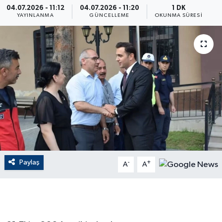
04.07.2026 - 11:12
04.07.2026 - 11:20
1 DK
YAYINLANMA
GÜNCELLEME
OKUNMA SÜRESI
ÇEVRE
Dış Haberler
Dünya
EĞİTİM
EKONOMİ
English News
Paylaş
-
+
A
A
Finans
Flaş Haber
Gayrimenkul