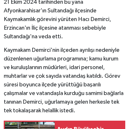
21 Ekim 2024 tarihinden bu yana
Afyonkarahisar'ın Sultandağı ilçesinde
GENEL
Kaymakamlık görevini yürüten Hacı Demirci,
Erzincan'ın İliç ilçesine atanması sebebiyle
GÜNDEM
Sultandağı'na veda etti.
Güvenlik
Kaymakam Demirci'nin ilçeden ayrılışı nedeniyle
HABERDE İNSAN
düzenlenen uğurlama programına; kamu kurum
ve kuruluşlarının müdürleri, idari personel,
İNSAN
muhtarlar ve çok sayıda vatandaş katıldı. Görev
süresi boyunca ilçede yürüttüğü başarılı
İş Dünyası
çalışmalar ve vatandaşla kurduğu samimi bağlarla
tanınan Demirci, uğurlamaya gelen herkesle tek
Jandarma
tek tokalaşarak helallik istedi.
Kadın