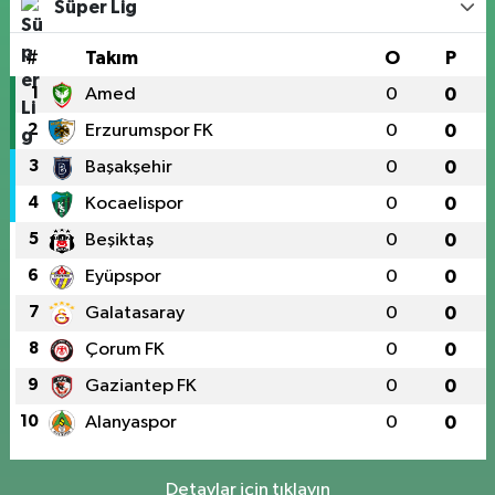
Süper Lig
#
Takım
O
P
1
Amed
0
0
2
Erzurumspor FK
0
0
3
Başakşehir
0
0
4
Kocaelispor
0
0
5
Beşiktaş
0
0
6
Eyüpspor
0
0
7
Galatasaray
0
0
8
Çorum FK
0
0
9
Gaziantep FK
0
0
10
Alanyaspor
0
0
Detaylar için tıklayın