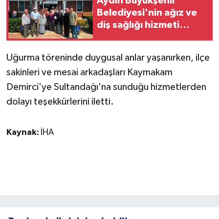
Aydın Büyükşehir
KÜLTÜR SANAT
Belediyesi'nin ağız ve
diş sağlığı hizmeti
MAGAZİN
Aydın'ın her noktasına
ulaşıyor
Otomobil
Uğurma töreninde duygusal anlar yaşanırken, ilçe
sakinleri ve mesai arkadaşları Kaymakam
POLİTİKA
Demirci'ye Sultandağı'na sunduğu hizmetlerden
dolayı teşekkürlerini iletti.
Sağlık
SİYASET
Kaynak:
İHA
SPOR HABERLERİ
TEKNOLOJİ
Turizm