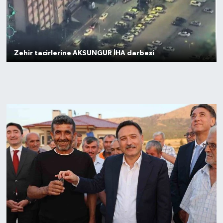
GENEL
GÜNDEM
Zehir tacirlerine AKSUNGUR İHA darbesi
Güvenlik
HABERDE İNSAN
İNSAN
İş Dünyası
Jandarma
Kadın