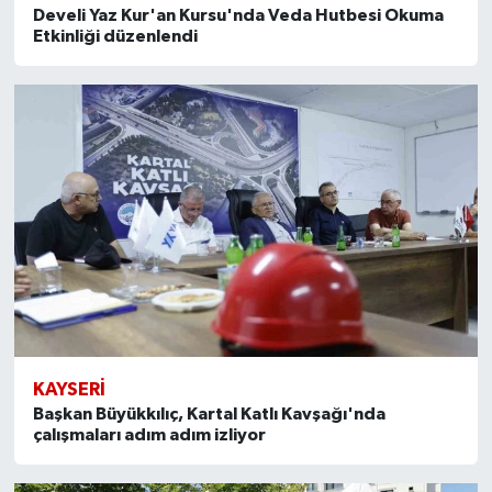
Develi Yaz Kur'an Kursu'nda Veda Hutbesi Okuma
Etkinliği düzenlendi
KAYSERI
Başkan Büyükkılıç, Kartal Katlı Kavşağı'nda
çalışmaları adım adım izliyor