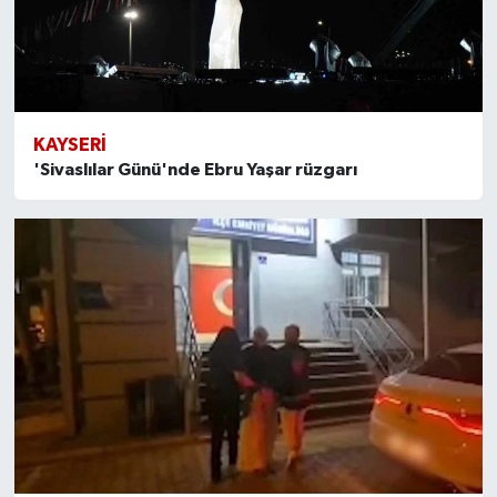
KAYSERI
'Sivaslılar Günü'nde Ebru Yaşar rüzgarı