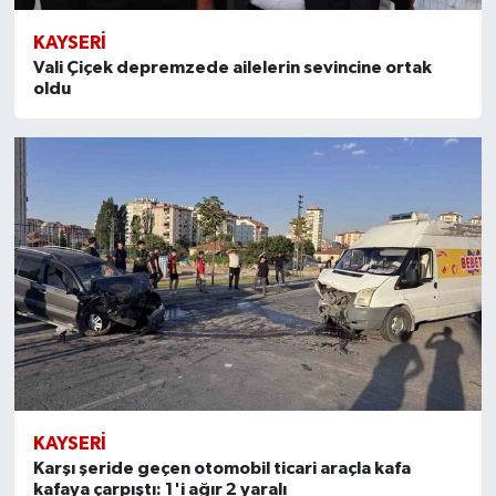
KÜLTÜR SANAT
KAYSERI
MAGAZİN
Vali Çiçek depremzede ailelerin sevincine ortak
oldu
Otomobil
POLİTİKA
Sağlık
SİYASET
SPOR HABERLERİ
TEKNOLOJİ
KAYSERI
Turizm
Karşı şeride geçen otomobil ticari araçla kafa
kafaya çarpıştı: 1'i ağır 2 yaralı