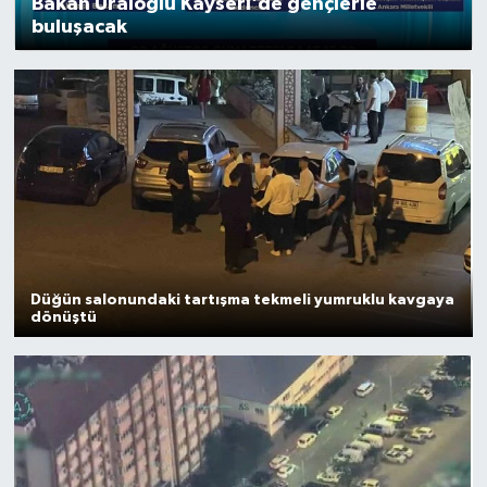
Bakan Uraloğlu Kayseri'de gençlerle
buluşacak
ÇEVRE
Dış Haberler
Dünya
EĞİTİM
EKONOMİ
Düğün salonundaki tartışma tekmeli yumruklu kavgaya
English News
dönüştü
Finans
Flaş Haber
Gayrimenkul