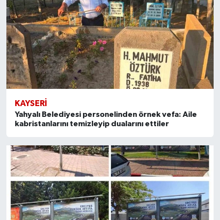
KAYSERI
Yahyalı Belediyesi personelinden örnek vefa: Aile
kabristanlarını temizleyip dualarını ettiler