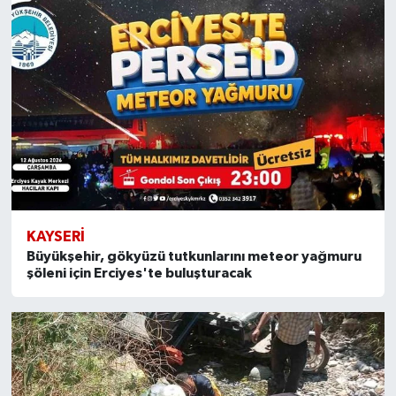
KAYSERI
Büyükşehir, gökyüzü tutkunlarını meteor yağmuru
şöleni için Erciyes'te buluşturacak