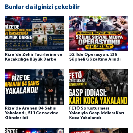
KÜLTÜR SANAT
Bunlar da ilginizi çekebilir
MAGAZİN
Otomobil
POLİTİKA
Rize'de Zehir Tacirlerine ve
52 İlde Operasyon: 216
Kaçakçılığa Büyük Darbe
Şüpheli Gözaltına Alındı
Sağlık
SİYASET
SPOR HABERLERİ
TEKNOLOJİ
Rize’de Aranan 84 Şahıs
FETÖ Soruşturması
Yakalandı, 51’i Cezaevine
Yalanıyla Gasp İddiası Karı
Gönderildi
Koca Yakalandı
Turizm