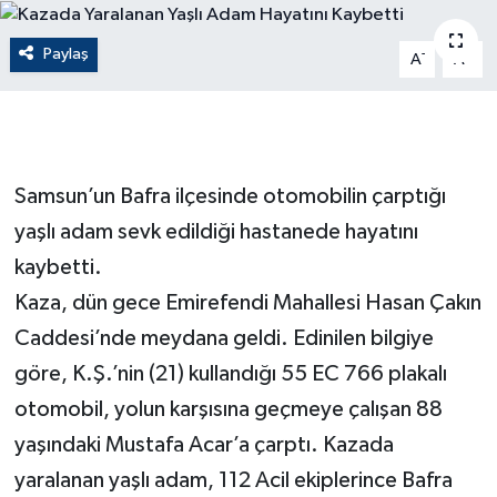
ÇEVRE
Paylaş
-
+
A
A
Dış Haberler
Dünya
Samsun’un Bafra ilçesinde otomobilin çarptığı
EĞİTİM
yaşlı adam sevk edildiği hastanede hayatını
EKONOMİ
kaybetti.
Kaza, dün gece Emirefendi Mahallesi Hasan Çakın
English News
Caddesi’nde meydana geldi. Edinilen bilgiye
göre, K.Ş.’nin (21) kullandığı 55 EC 766 plakalı
Finans
otomobil, yolun karşısına geçmeye çalışan 88
Flaş Haber
yaşındaki Mustafa Acar’a çarptı. Kazada
yaralanan yaşlı adam, 112 Acil ekiplerince Bafra
Gayrimenkul