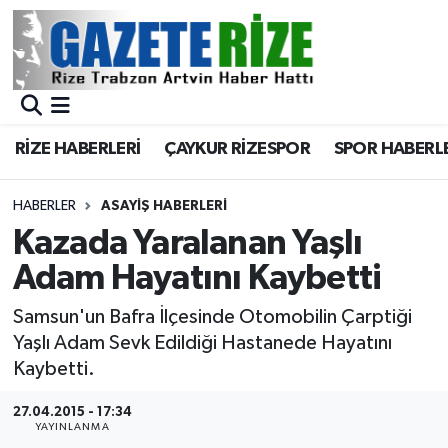
BÖLGEMİZ
Merkez Nöbetçi Eczaneler
SPOR
Merkez Hava Durumu
RİZE HABERLERİ
ÇAYKUR RİZESPOR
SPOR HABERL
Asayiş
Merkez Trafik Yoğunluk Haritası
HABERLER
ASAYIŞ HABERLERI
Rize Jandarma Komutanlığı
Süper Lig Puan Durumu ve Fikstür
Kazada Yaralanan Yaşlı
Adam Hayatını Kaybetti
Bilim Teknoloji
Tüm Manşetler
Samsun'un Bafra İlçesinde Otomobilin Çarptiği
Bölge
Son Dakika Haberleri
Yaşlı Adam Sevk Edildiği Hastanede Hayatını
Kaybetti.
Advertising news
Haber Arşivi
27.04.2015 - 17:34
YAYINLANMA
Canlı Maç