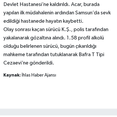
Devlet Hastanesi’ne kaldırıldı. Acar, burada
GENEL
yapılan ilk müdahalenin ardından Samsun’da sevk
edildiği hastanede hayatın kaybetti.
GÜNDEM
Olay sonrası kaçan sürücü K.Ş., polis tarafından
yakalanarak gözaltına alındı. 1.58 profil alkolü
Güvenlik
olduğu belirlenen sürücü, bugün çıkarıldığı
HABERDE İNSAN
mahkeme tarafından tutuklanarak Bafra T Tipi
Cezaevi’ne gönderildi.
İNSAN
Kaynak:
İhlas Haber Ajansı
İş Dünyası
Jandarma
Kadın