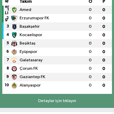
#
Takım
O
P
1
Amed
0
0
2
Erzurumspor FK
0
0
3
Başakşehir
0
0
4
Kocaelispor
0
0
5
Beşiktaş
0
0
6
Eyüpspor
0
0
7
Galatasaray
0
0
8
Çorum FK
0
0
9
Gaziantep FK
0
0
10
Alanyaspor
0
0
Detaylar için tıklayın