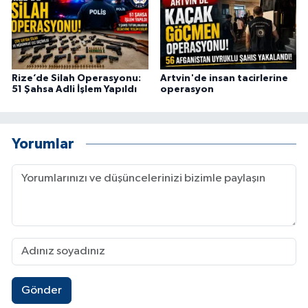
ÜLKE GÜNDEMİ
YAŞAM
Rize’de Silah Operasyonu:
Artvin'de insan tacirlerine
YEREL
51 Şahsa Adli İşlem Yapıldı
operasyon
Yerel Haberler
Yorumlar
Gönder